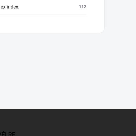
dex index
:
112
VÉLRE