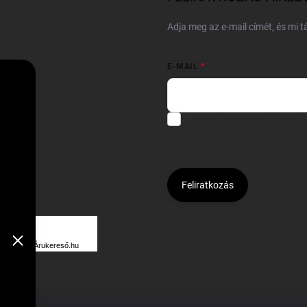
Adja meg az e-mail címét, és mi 
E-MAIL
Hozzájárulok, hogy az általam
felhasználásával a(z)
*cég neve
Kijelentem, hogy az
adatkezelési
hozzájárulásom bármikor viss
Feliratkozás
Á
R
Árukereső.hu
U
K
E