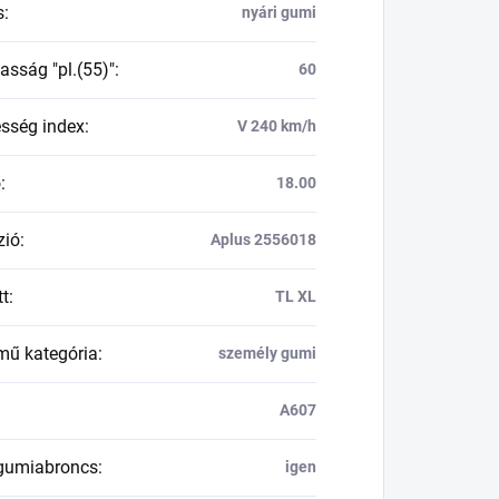
s
:
nyári gumi
asság "pl.(55)"
:
60
esség index
:
V 240 km/h
ő
:
18.00
zió
:
Aplus 2556018
tt
:
TL XL
mű kategória
:
személy gumi
A607
 gumiabroncs
:
igen