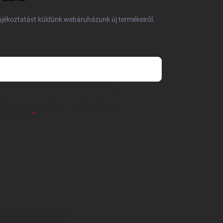
tájékoztatást küldünk webáruházunk új termékeiről.
 önként megadott nevem és e-mail címem
részemre e-mail útján hírleveleket, ajánlatokat küldjön.
 tájékoztatót
elolvastam. Megértettem, hogy a
zavonhatom.