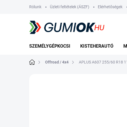
Ugrás
Rólunk
Üzleti feltételek (ÁSZF)
Elérhetőségek
a
fő
tartalomhoz
SZEMÉLYGÉPKOCSI
KISTEHERAUTÓ
M
Kezdőlap
Offroad / 4x4
APLUS A607 255/60 R18 1
Nincs értékelés
Ugrás az értékelé