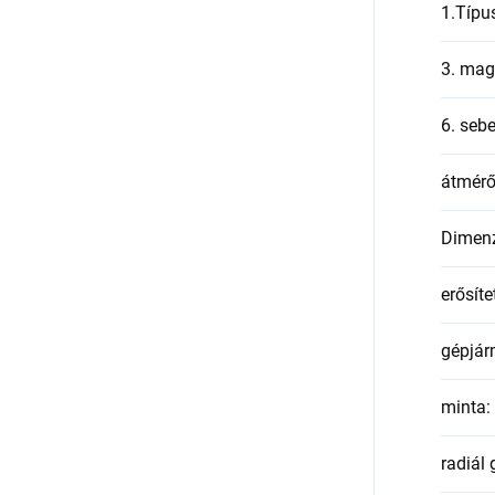
1.Típu
3. mag
6. seb
átmér
Dimen
erősíte
gépjár
minta
:
radiál