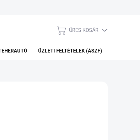
ÜRES KOSÁR
KOSÁR
TEHERAUTÓ
ÜZLETI FELTÉTELEK (ÁSZF)
WEBÁRUHÁ
+2NAP A SZÁLITÁSIG
(>5 DB)
Hozzáadás a kosárhoz