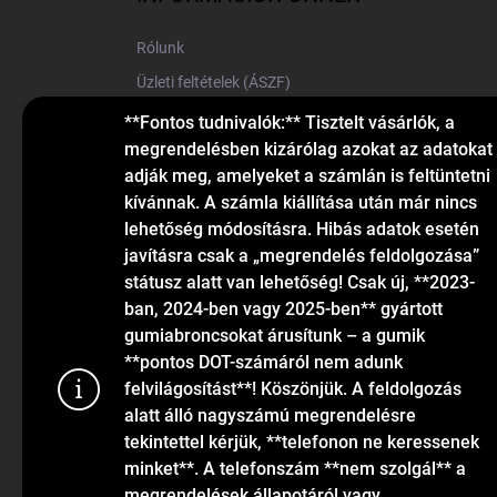
é
c
Rólunk
Üzleti feltételek (ÁSZF)
Elérhetőségek
**Fontos tudnivalók:** Tisztelt vásárlók, a
megrendelésben kizárólag azokat az adatokat
Blog
adják meg, amelyeket a számlán is feltüntetni
kívánnak. A számla kiállítása után már nincs
lehetőség módosításra. Hibás adatok esetén
javításra csak a „megrendelés feldolgozása”
státusz alatt van lehetőség! Csak új, **2023-
ban, 2024-ben vagy 2025-ben** gyártott
gumiabroncsokat árusítunk – a gumik
KAPCSOLAT
**pontos DOT-számáról nem adunk
felvilágosítást**! Köszönjük. A feldolgozás
alatt álló nagyszámú megrendelésre
info
@
gumiok.hu
tekintettel kérjük, **telefonon ne keressenek
+36705429902
minket**. A telefonszám **nem szolgál** a
megrendelések állapotáról vagy