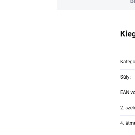
B
a
Kie
Kategó
Súly
:
EAN v
2. szél
4. átmé