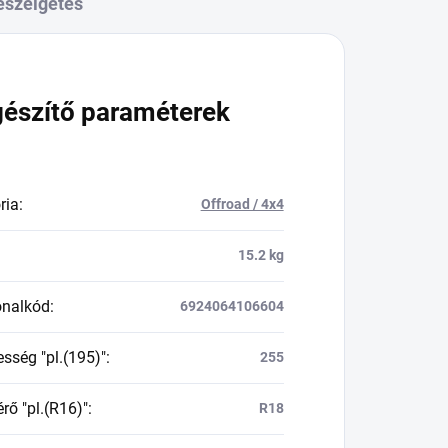
eszélgetés
gészítő paraméterek
ria
:
Offroad / 4x4
15.2 kg
onalkód
:
6924064106604
esség "pl.(195)"
:
255
rő "pl.(R16)"
:
R18