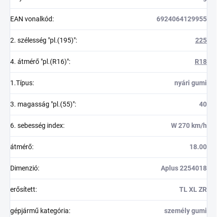
EAN vonalkód
:
6924064129955
2. szélesség "pl.(195)"
:
225
4. átmérő "pl.(R16)"
:
R18
1.Típus
:
nyári gumi
3. magasság "pl.(55)"
:
40
6. sebesség index
:
W 270 km/h
átmérő
:
18.00
Dimenzió
:
Aplus 2254018
erősített
:
TL XL ZR
gépjármű kategória
:
személy gumi