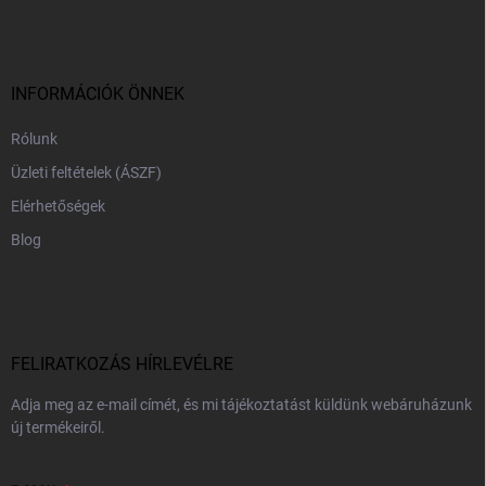
b
l
é
c
INFORMÁCIÓK ÖNNEK
Rólunk
Üzleti feltételek (ÁSZF)
Elérhetőségek
Blog
FELIRATKOZÁS HÍRLEVÉLRE
Adja meg az e-mail címét, és mi tájékoztatást küldünk webáruházunk
új termékeiről.