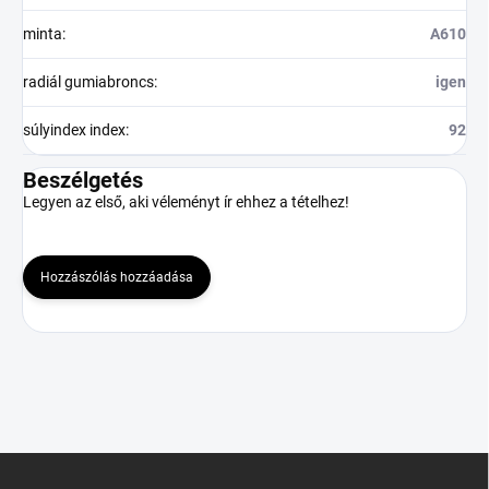
minta
:
A610
radiál gumiabroncs
:
igen
súlyindex index
:
92
Beszélgetés
Legyen az első, aki véleményt ír ehhez a tételhez!
Hozzászólás hozzáadása
L
á