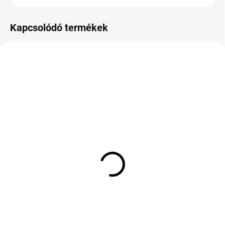
Kapcsolódó termékek
KÜLSŐ RAKTÁR MAX 8 NAP+2NA A
KÜLSŐ RAKTÁR MAX 8 NAP+2NA A
SZÁLITÁSIG
SZÁLITÁSIG
(>5 DB)
(>5 DB)
GOODRIDE ALL SEASON
SAILUN ATREZZO ELITE
ELITE Z-401 235/60 R16
185/55 R16 83V TL
100V TL M+S 3PMSF
36 623 Ft
30 295 Ft
Kosárba
Kosárba