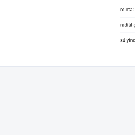
minta
:
radiál
súlyin