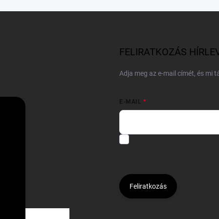
FELIRATKOZÁS HÍRLE
Adja meg az e-mail címét, és mi 
E-MAIL
Hozzájárulok, hogy az általam
felhasználásával a(z)
*cég neve
Kijelentem, hogy az
adatkezelési
hozzájárulásom bármikor viss
Feliratkozás
Á