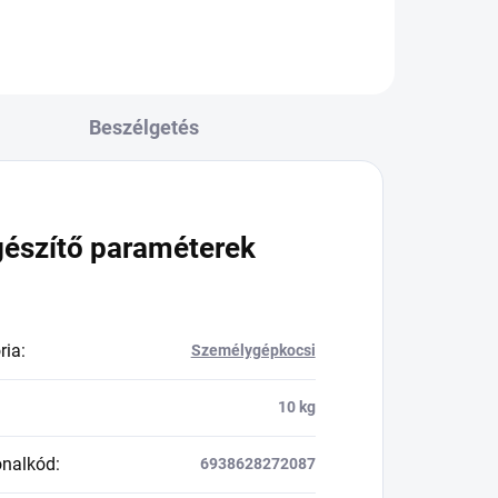
Beszélgetés
gészítő paraméterek
ria
:
Személygépkocsi
10 kg
onalkód
:
6938628272087