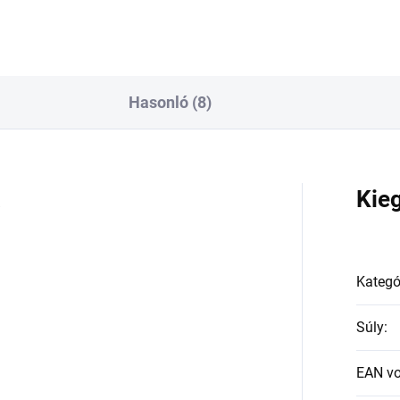
Hasonló (8)
a
Kie
Kategó
Súly
:
EAN v