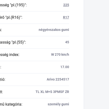
esség "pl.(195)"
:
225
rő "pl.(R16)"
:
R17
s
:
négyévszakos gumi
asság "pl.(55)"
:
45
esség index
:
W 270 km/h
ő
:
17.00
zió
:
Arivo 2254517
tt
:
TL XL M+S 3PMSF ZR
mű kategória
:
személy gumi