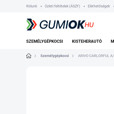
Ugrás
Rólunk
Üzleti feltételek (ÁSZF)
Elérhetőségek
a
fő
tartalomhoz
SZEMÉLYGÉPKOCSI
KISTEHERAUTÓ
M
Kezdőlap
Személygépkocsi
ARIVO CARLORFUL A/
Nincs értékelés
Ugrás az értékelé