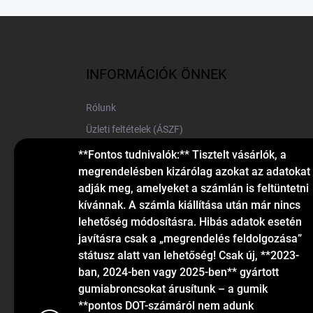
L
á
b
l
INFORMÁCIÓK ÖNNEK
é
c
Rólunk
Üzleti feltételek (ÁSZF)
Elérhetőségek
**Fontos tudnivalók:** Tisztelt vásárlók, a
megrendelésben kizárólag azokat az adatokat
Blog
adják meg, amelyeket a számlán is feltüntetni
kívánnak. A számla kiállítása után már nincs
lehetőség módosításra. Hibás adatok esetén
javításra csak a „megrendelés feldolgozása”
státusz alatt van lehetőség! Csak új, **2023-
ban, 2024-ben vagy 2025-ben** gyártott
gumiabroncsokat árusítunk – a gumik
KAPCSOLAT
**pontos DOT-számáról nem adunk