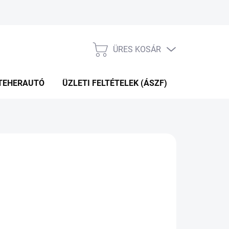
ÜRES KOSÁR
KOSÁR
TEHERAUTÓ
ÜZLETI FELTÉTELEK (ÁSZF)
WEBÁRUHÁ
P+2NA A SZÁLITÁSIG
(>5 DB)
Hozzáadás a kosárhoz