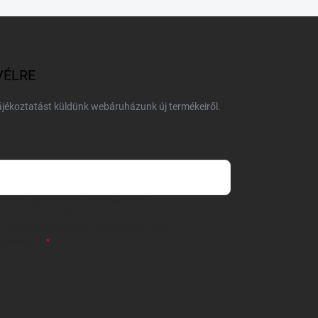
VÉLRE
tájékoztatást küldünk webáruházunk új termékeiről.
 önként megadott nevem és e-mail címem
részemre e-mail útján hírleveleket, ajánlatokat küldjön.
 tájékoztatót
elolvastam. Megértettem, hogy a
zavonhatom.