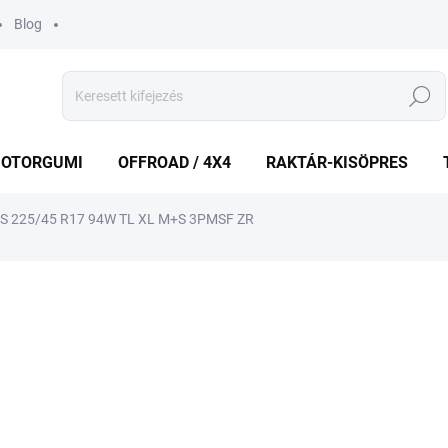
Blog
Keresés
OTORGUMI
OFFROAD / 4X4
RAKTÁR-KISÖPRES
S 225/45 R17 94W TL XL M+S 3PMSF ZR
shez
MÁRKA:
ARIVO
35 247 Ft
Egységár:
KÜLSŐ RAKTÁR MAX 8 NA
−
+