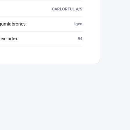
CARLORFUL A/S
 gumiabroncs
:
igen
dex index
:
94