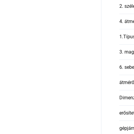
2. szél
4. átmé
1.Típu
3. mag
6. seb
átmér
Dimen
erősíte
gépjár