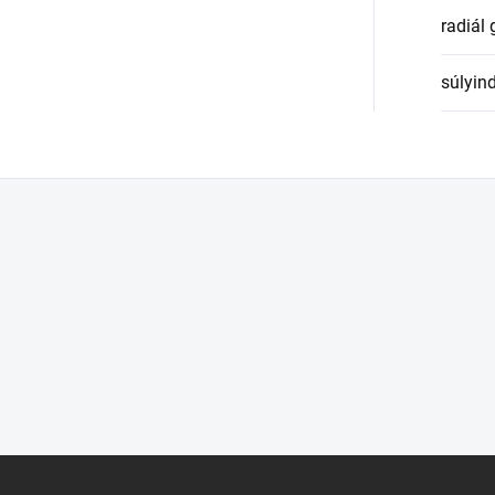
radiál
súlyin