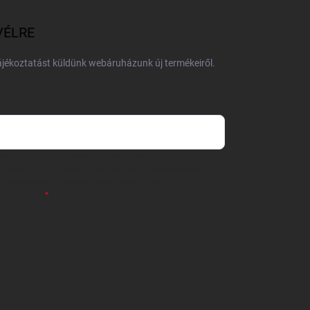
VÉLRE
tájékoztatást küldünk webáruházunk új termékeiről.
 önként megadott nevem és e-mail címem
részemre e-mail útján hírleveleket, ajánlatokat küldjön.
 tájékoztatót
elolvastam. Megértettem, hogy a
zavonhatom.