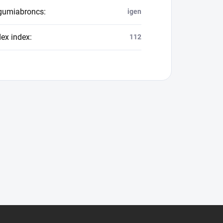
 gumiabroncs
:
igen
dex index
:
112