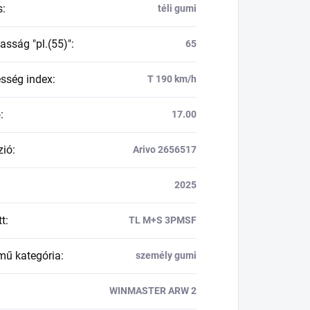
s
:
téli gumi
asság "pl.(55)"
:
65
esség index
:
T 190 km/h
ő
:
17.00
zió
:
Arivo 2656517
2025
tt
:
TL M+S 3PMSF
mű kategória
:
személy gumi
WINMASTER ARW 2