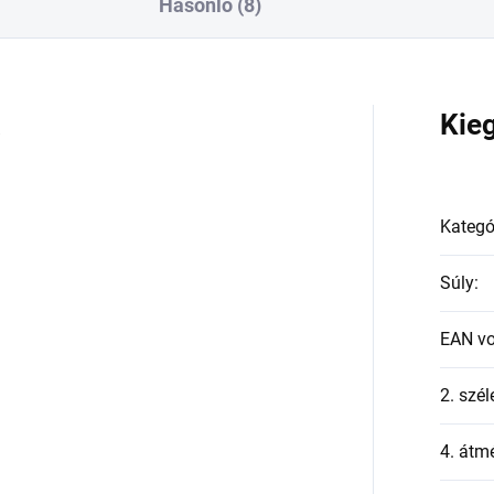
Hasonló (8)
a
Kie
Kategó
Súly
:
EAN v
2. szél
4. átmé