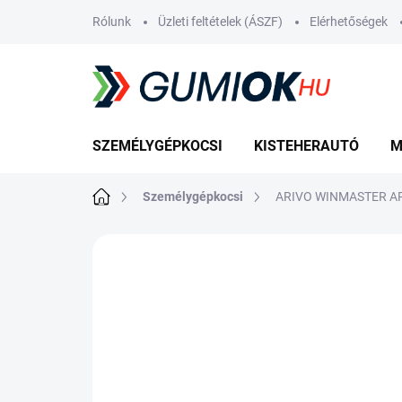
Ugrás
Rólunk
Üzleti feltételek (ÁSZF)
Elérhetőségek
a
fő
tartalomhoz
SZEMÉLYGÉPKOCSI
KISTEHERAUTÓ
M
Kezdőlap
Személygépkocsi
ARIVO WINMASTER AR
Nincs értékelés
Ugrás az értékelé