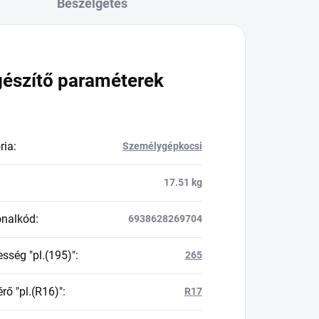
Beszélgetés
gészítő paraméterek
ria
:
Személygépkocsi
17.51 kg
onalkód
:
6938628269704
esség "pl.(195)"
:
265
rő "pl.(R16)"
:
R17