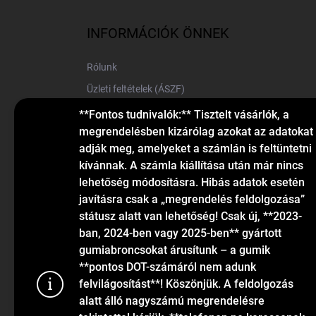
b
l
INFORMÁCIÓK ÖNNEK
é
c
Rólunk
Üzleti feltételek (ÁSZF)
Elérhetőségek
**Fontos tudnivalók:** Tisztelt vásárlók, a
megrendelésben kizárólag azokat az adatokat
Blog
adják meg, amelyeket a számlán is feltüntetni
kívánnak. A számla kiállítása után már nincs
lehetőség módosításra. Hibás adatok esetén
javításra csak a „megrendelés feldolgozása”
státusz alatt van lehetőség! Csak új, **2023-
ban, 2024-ben vagy 2025-ben** gyártott
gumiabroncsokat árusítunk – a gumik
KAPCSOLAT
**pontos DOT-számáról nem adunk
felvilágosítást**! Köszönjük. A feldolgozás
alatt álló nagyszámú megrendelésre
info
@
gumiok.hu