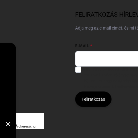
FELIRATKOZÁS HÍRLE
Adja meg az e-mail címét, és mi 
E-MAIL
Hozzájárulok, hogy az általam
felhasználásával a(z)
*cég neve
Kijelentem, hogy az
adatkezelési
hozzájárulásom bármikor viss
Feliratkozás
Á
R
Árukereső.hu
U