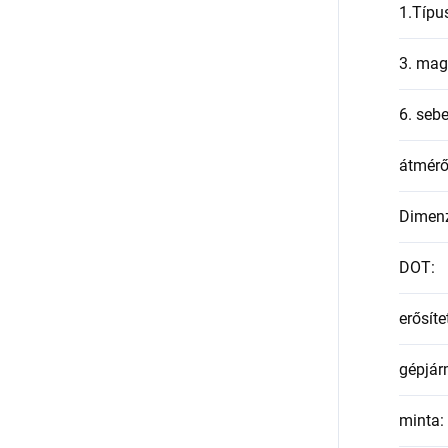
1.Típu
3. mag
6. seb
átmér
Dimen
DOT
:
erősíte
gépjár
minta
: