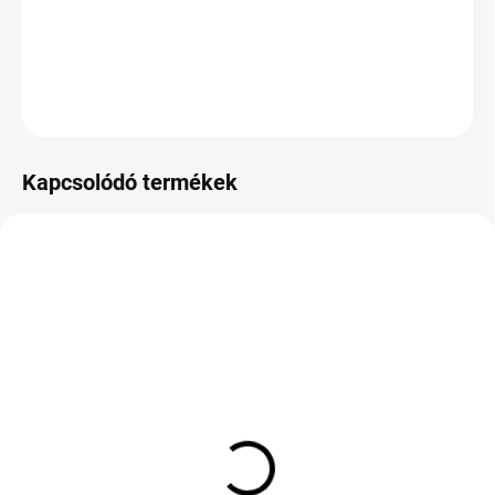
−
+
Hozzáadás a kosárhoz
KÉRDÉS
Kapcsolódó termékek
KÜLSŐ RAKTÁR MAX 8 NAP+2NA A
KÜLSŐ RAKTÁR MAX 1 NAP+2NAP A
SZÁLITÁSIG
SZÁLITÁSIG
(>5 DB)
(>5 DB)
GOODYEAR EAGLE F1
KUMHO WINTERCRAFT
GSD3 195/45 R17 81W
WP52+ 185/55 R15 86H