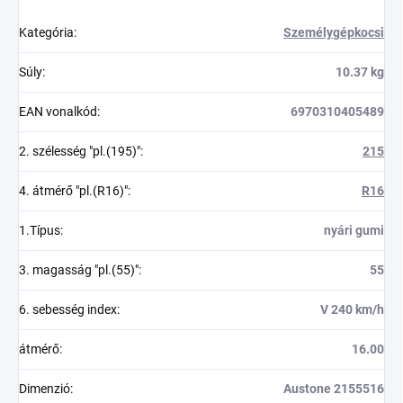
Kategória
:
Személygépkocsi
Súly
:
10.37 kg
EAN vonalkód
:
6970310405489
2. szélesség "pl.(195)"
:
215
4. átmérő "pl.(R16)"
:
R16
1.Típus
:
nyári gumi
3. magasság "pl.(55)"
:
55
6. sebesség index
:
V 240 km/h
átmérő
:
16.00
Dimenzió
:
Austone 2155516