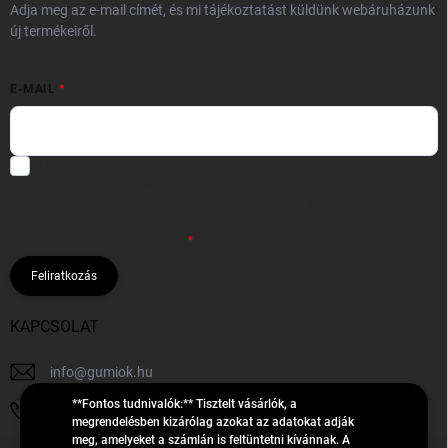
Adja meg az e-mail címét, és mi tájékoztatást küldünk webáruházunk
új termékeiről.
E-MAIL
Hozzájárulok, hogy az általam önként megadott nevem és e-mail
címem felhasználásával a(z)
*cég neve
részemre e-mail útján
hírleveleket, ajánlatokat küldjön. Kijelentem, hogy az
adatkezelési
tájékoztatót
elolvastam. Megértettem, hogy a hozzájárulásom
bármikor visszavonhatom.
Feliratkozás
KAPCSOLAT
info
@
gumiok.hu
**Fontos tudnivalók:** Tisztelt vásárlók, a
+36705429902
megrendelésben kizárólag azokat az adatokat adják
meg, amelyeket a számlán is feltüntetni kívánnak. A