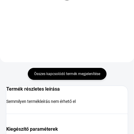
TL FP
TL M+S 3PMSF EV XL
61 318 Ft
25 194 Ft
Kosárba
Kosárba
Összes kapcsolódó termék megjelenítése
Termék részletes leírása
Semmilyen termékleírás nem érhető el
Kiegészítő paraméterek