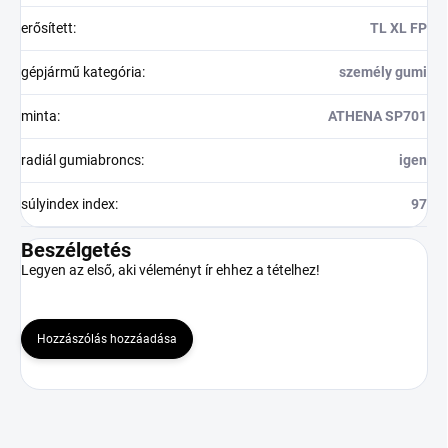
erősített
:
TL XL FP
gépjármű kategória
:
személy gumi
minta
:
ATHENA SP701
radiál gumiabroncs
:
igen
súlyindex index
:
97
Beszélgetés
Legyen az első, aki véleményt ír ehhez a tételhez!
Hozzászólás hozzáadása