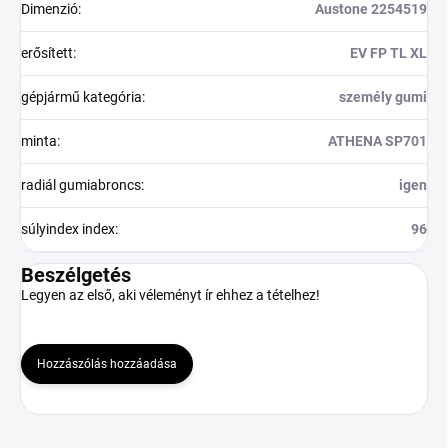
Dimenzió
:
Austone 2254519
erősített
:
EV FP TL XL
gépjármű kategória
:
személy gumi
minta
:
ATHENA SP701
radiál gumiabroncs
:
igen
súlyindex index
:
96
Beszélgetés
Legyen az első, aki véleményt ír ehhez a tételhez!
Hozzászólás hozzáadása