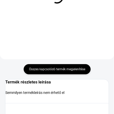
101W TL XL ZR
37 520 Ft
29 493 Ft
Kosárba
Kosárba
Összes kapcsolódó termék megjelenítése
Termék részletes leírása
Semmilyen termékleírás nem érhető el