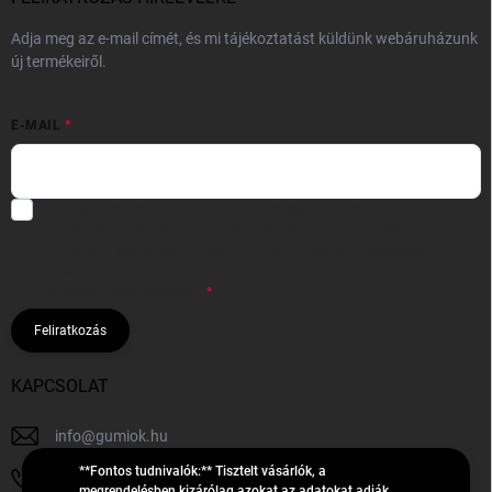
Adja meg az e-mail címét, és mi tájékoztatást küldünk webáruházunk
új termékeiről.
E-MAIL
Hozzájárulok, hogy az általam önként megadott nevem és e-mail
címem felhasználásával a(z)
*cég neve
részemre e-mail útján
hírleveleket, ajánlatokat küldjön. Kijelentem, hogy az
adatkezelési
tájékoztatót
elolvastam. Megértettem, hogy a hozzájárulásom
bármikor visszavonhatom.
Feliratkozás
KAPCSOLAT
info
@
gumiok.hu
**Fontos tudnivalók:** Tisztelt vásárlók, a
+36705429902
megrendelésben kizárólag azokat az adatokat adják