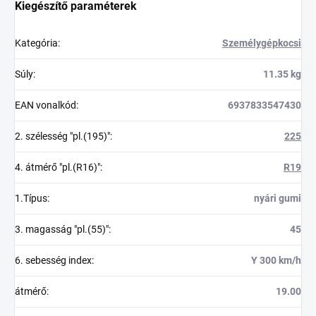
Kiegészítő paraméterek
Kategória
:
Személygépkocsi
Súly
:
11.35 kg
EAN vonalkód
:
6937833547430
2. szélesség "pl.(195)"
:
225
4. átmérő "pl.(R16)"
:
R19
1.Típus
:
nyári gumi
3. magasság "pl.(55)"
:
45
6. sebesség index
:
Y 300 km/h
átmérő
:
19.00