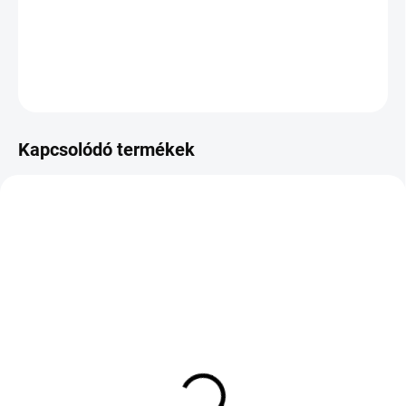
−
+
Hozzáadás a kosárhoz
KÉRDÉS
Kapcsolódó termékek
KÜLSŐ RAKTÁR MAX 3 NAP+2NAP A
KÜLSŐ RAKTÁR MAX 8 NAP+2NA A
SZÁLITÁSIG
SZÁLITÁSIG
(>5 DB)
(>5 DB)
PRINX AQUILA PRO
ROVELO AVENUE
265/60 R18 110V TL FR
SPRINT 225/55 R17