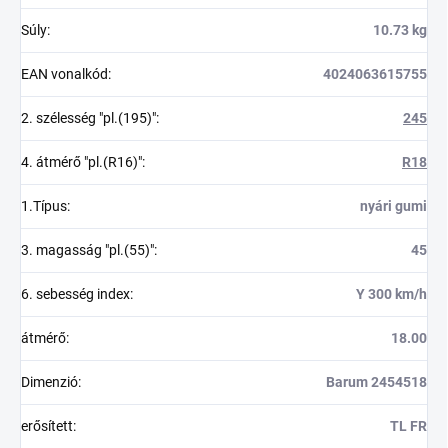
Súly
:
10.73 kg
EAN vonalkód
:
4024063615755
2. szélesség "pl.(195)"
:
245
4. átmérő "pl.(R16)"
:
R18
1.Típus
:
nyári gumi
3. magasság "pl.(55)"
:
45
6. sebesség index
:
Y 300 km/h
átmérő
:
18.00
Dimenzió
:
Barum 2454518
erősített
:
TL FR