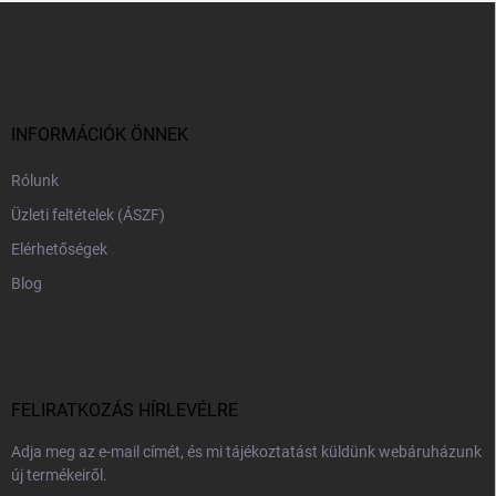
L
á
b
l
é
c
INFORMÁCIÓK ÖNNEK
Rólunk
Üzleti feltételek (ÁSZF)
Elérhetőségek
Blog
FELIRATKOZÁS HÍRLEVÉLRE
Adja meg az e-mail címét, és mi tájékoztatást küldünk webáruházunk
új termékeiről.