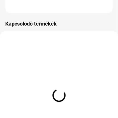
KÉRDÉS
Kapcsolódó termékek
KÜLSŐ RAKTÁR MAX 2 NAP+2NAP A
KÜLSŐ RAKTÁR MAX 1 NAP+2NAP A
SZÁLITÁSIG
SZÁLITÁSIG
(4 DB)
(>5 DB)
BRIDGESTONE POTENZA
GOODRIDE ZUPERECO Z-
SPORT EVO 275/35 R19
107 215/60 R17 96V TL
100Y TL XL ENL FP
24 868 Ft
82 411 Ft
Kosárba