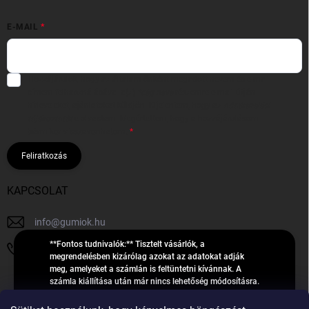
E-MAIL
Hozzájárulok, hogy az általam önként megadott nevem és e-mail
címem felhasználásával a(z)
*cég neve
részemre e-mail útján
hírleveleket, ajánlatokat küldjön. Kijelentem, hogy az
adatkezelési
tájékoztatót
elolvastam. Megértettem, hogy a hozzájárulásom
bármikor visszavonhatom.
Feliratkozás
KAPCSOLAT
info
@
gumiok.hu
**Fontos tudnivalók:** Tisztelt vásárlók, a
+36705429902
megrendelésben kizárólag azokat az adatokat adják
meg, amelyeket a számlán is feltüntetni kívánnak. A
számla kiállítása után már nincs lehetőség módosításra.
Hibás adatok esetén javításra csak a „megrendelés
Á
feldolgozása” státusz alatt van lehetőség! Csak új,