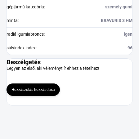
gépjármű kategória
:
személy gumi
minta
:
BRAVURIS 3 HM
radiál gumiabroncs
:
igen
súlyindex index
:
96
Beszélgetés
Legyen az első, aki véleményt ír ehhez a tételhez!
Hozzászólás hozzáadása