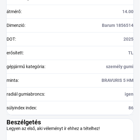
átmérő
:
14.00
Dimenzió
:
Barum 1856514
DOT
:
2025
erősített
:
TL
gépjármű kategória
:
személy gumi
minta
:
BRAVURIS 5 HM
radiál gumiabroncs
:
igen
súlyindex index
:
86
Beszélgetés
Legyen az első, aki véleményt ír ehhez a tételhez!