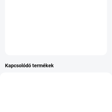
KÉZBESÍTÉS:
2026.8.12
−
+
Hozzáadás a kosárhoz
DOT:2025
KÉRDÉS
Kapcsolódó termékek