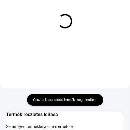
KÜLSŐ RAKTÁR MAX 8 NAP+2NA A
KÜLSŐ RAKTÁR MAX 8 NAP+2NA A
SZÁLITÁSIG
SZÁLITÁSIG
(>5 DB)
(>5 DB)
GITI ALL SEASON AS2
GOODRIDE ZUPERECO Z-
205/60 R16 96H TL M+S
107 205/50 R16 87V TL
3PMSF EVR XL
24 682 Ft
50 793 Ft
Kosárba
Kosárba
Összes kapcsolódó termék megjelenítése
Termék részletes leírása
Semmilyen termékleírás nem érhető el