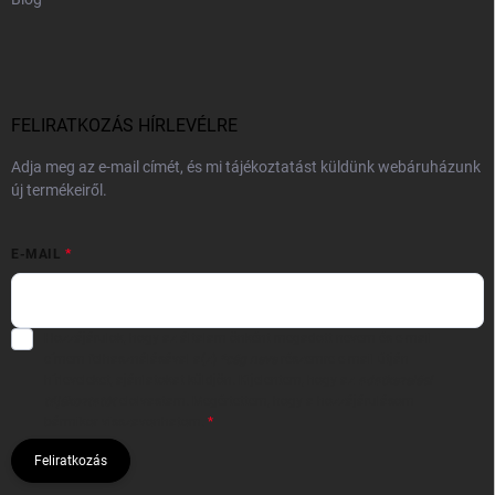
FELIRATKOZÁS HÍRLEVÉLRE
Adja meg az e-mail címét, és mi tájékoztatást küldünk webáruházunk
új termékeiről.
E-MAIL
Hozzájárulok, hogy az általam önként megadott nevem és e-mail
címem felhasználásával a(z)
*cég neve
részemre e-mail útján
hírleveleket, ajánlatokat küldjön. Kijelentem, hogy az
adatkezelési
tájékoztatót
elolvastam. Megértettem, hogy a hozzájárulásom
bármikor visszavonhatom.
Feliratkozás