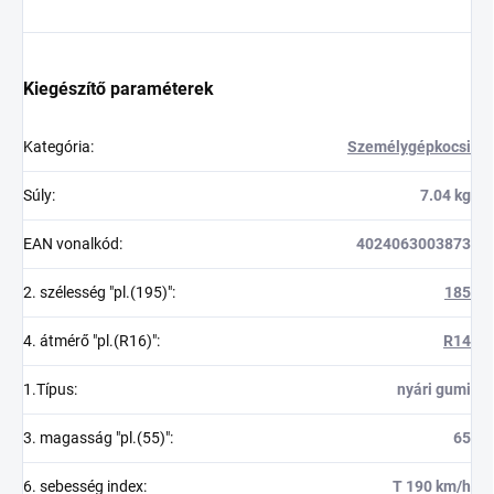
Kiegészítő paraméterek
Kategória
:
Személygépkocsi
Súly
:
7.04 kg
EAN vonalkód
:
4024063003873
2. szélesség "pl.(195)"
:
185
4. átmérő "pl.(R16)"
:
R14
1.Típus
:
nyári gumi
3. magasság "pl.(55)"
:
65
6. sebesség index
:
T 190 km/h