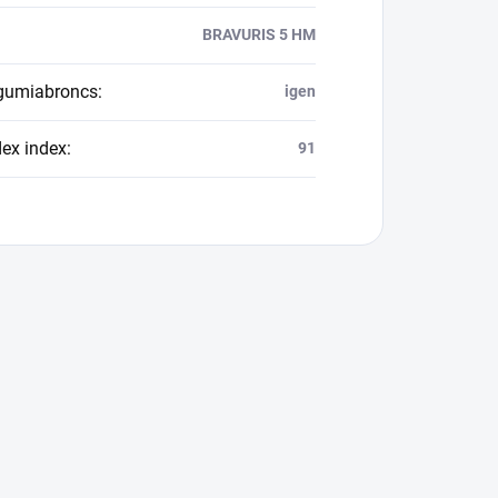
BRAVURIS 5 HM
 gumiabroncs
:
igen
dex index
:
91