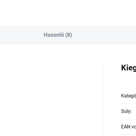
Hasonló (8)
a
Kie
Kategó
Súly
:
EAN v