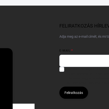
FELIRATKOZÁS HÍRLE
Adja meg az e-mail címét, és mi 
E-MAIL
Hozzájárulok, hogy az általam
felhasználásával a(z)
*cég neve
Kijelentem, hogy az
adatkezelési
hozzájárulásom bármikor viss
Feliratkozás
Á