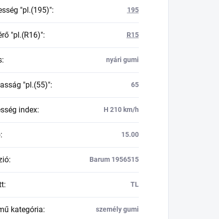
esség "pl.(195)"
:
195
rő "pl.(R16)"
:
R15
s
:
nyári gumi
asság "pl.(55)"
:
65
esség index
:
H 210 km/h
ő
:
15.00
zió
:
Barum 1956515
tt
:
TL
mű kategória
:
személy gumi