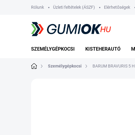
Ugrás
Rólunk
Üzleti feltételek (ÁSZF)
Elérhetőségek
a
fő
tartalomhoz
SZEMÉLYGÉPKOCSI
KISTEHERAUTÓ
M
Kezdőlap
Személygépkocsi
BARUM BRAVURIS 5 H
7 értékelés
Ugrás az értékeléshez