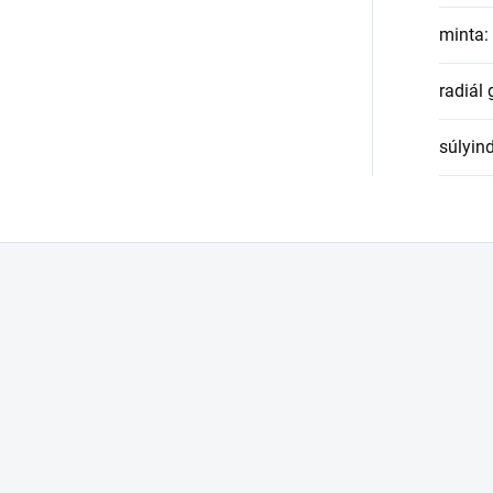
minta
:
radiál
súlyin