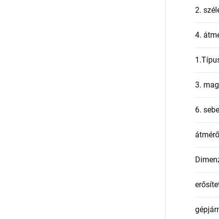
2. szél
4. átmé
1.Típu
3. mag
6. seb
átmér
Dimen
erősíte
gépjár