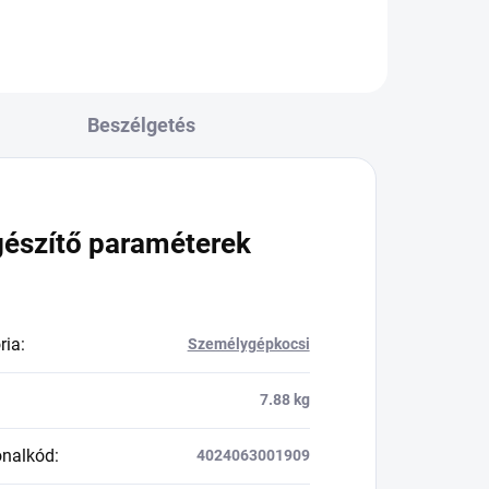
Beszélgetés
gészítő paraméterek
ria
:
Személygépkocsi
7.88 kg
onalkód
:
4024063001909