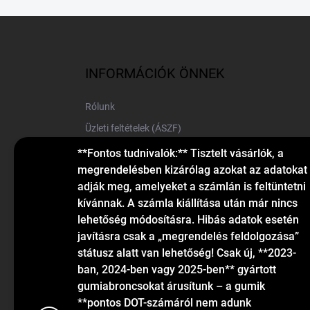
L
á
b
l
INFORMÁCIÓK ÖNNEK
é
c
Rólunk
Üzleti feltételek (ÁSZF)
Elérhetőségek
**Fontos tudnivalók:** Tisztelt vásárlók, a
megrendelésben kizárólag azokat az adatokat
Blog
adják meg, amelyeket a számlán is feltüntetni
kívánnak. A számla kiállítása után már nincs
lehetőség módosításra. Hibás adatok esetén
javításra csak a „megrendelés feldolgozása”
státusz alatt van lehetőség! Csak új, **2023-
ban, 2024-ben vagy 2025-ben** gyártott
gumiabroncsokat árusítunk – a gumik
KAPCSOLAT
**pontos DOT-számáról nem adunk