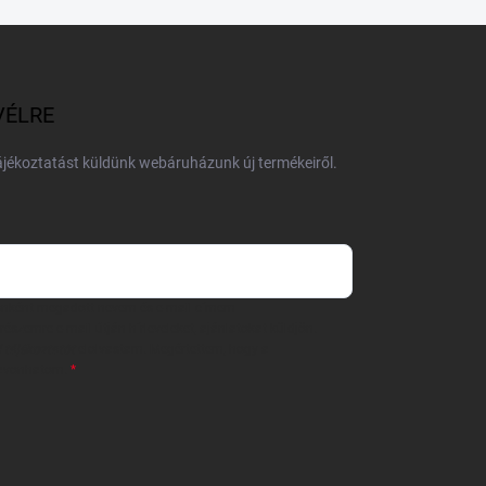
VÉLRE
tájékoztatást küldünk webáruházunk új termékeiről.
 önként megadott nevem és e-mail címem
részemre e-mail útján hírleveleket, ajánlatokat küldjön.
 tájékoztatót
elolvastam. Megértettem, hogy a
zavonhatom.