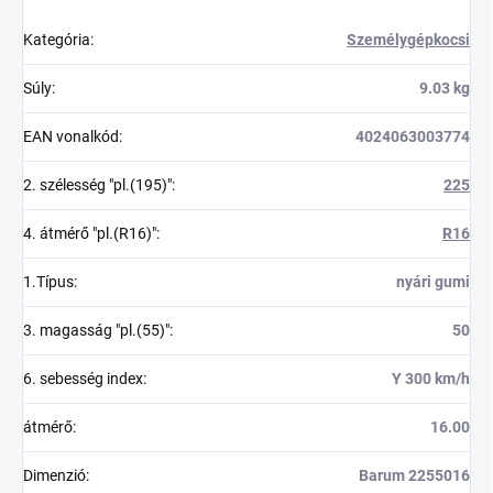
Kategória
:
Személygépkocsi
Súly
:
9.03 kg
EAN vonalkód
:
4024063003774
2. szélesség "pl.(195)"
:
225
4. átmérő "pl.(R16)"
:
R16
1.Típus
:
nyári gumi
3. magasság "pl.(55)"
:
50
6. sebesség index
:
Y 300 km/h
átmérő
:
16.00
Dimenzió
:
Barum 2255016