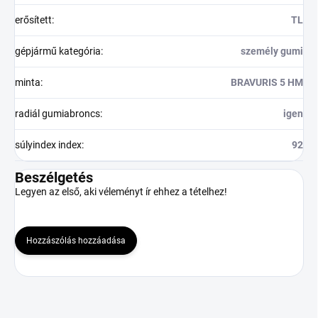
erősített
:
TL
gépjármű kategória
:
személy gumi
minta
:
BRAVURIS 5 HM
radiál gumiabroncs
:
igen
súlyindex index
:
92
Beszélgetés
Legyen az első, aki véleményt ír ehhez a tételhez!
Hozzászólás hozzáadása