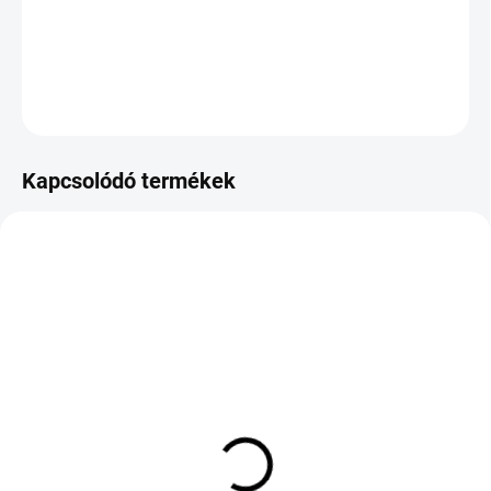
−
+
Hozzáadás a kosárhoz
KÉRDÉS
Kapcsolódó termékek
KÜLSŐ RAKTÁR MAX 8 NAP+2NA A
KÜLSŐ RAKTÁR MAX 8 NAP+2NA A
SZÁLITÁSIG
SZÁLITÁSIG
(>5 DB)
(>5 DB)
TIGAR SUMMER 3
COOPER TIRES SUMMER
225/45 R17 94Y TL XL
185/55 R15 82V TL EVR