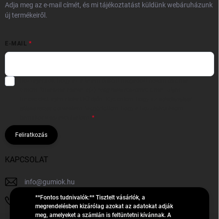
Adja meg az e-mail címét, és mi tájékoztatást küldünk webáruházunk
új termékeiről.
E-MAIL
Hozzájárulok, hogy az általam önként megadott nevem és e-mail
címem felhasználásával a(z)
*cég neve
részemre e-mail útján
hírleveleket, ajánlatokat küldjön. Kijelentem, hogy az
adatkezelési
tájékoztatót
elolvastam. Megértettem, hogy a hozzájárulásom
bármikor visszavonhatom.
Feliratkozás
KAPCSOLAT
info
@
gumiok.hu
**Fontos tudnivalók:** Tisztelt vásárlók, a
+36705429902
megrendelésben kizárólag azokat az adatokat adják
meg, amelyeket a számlán is feltüntetni kívánnak. A