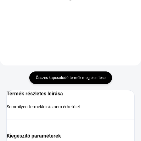
ZR FR
37 391 Ft
37 348 Ft
Kosárba
Kosárba
Összes kapcsolódó termék megjelenítése
Termék részletes leírása
Semmilyen termékleírás nem érhető el
Kiegészítő paraméterek