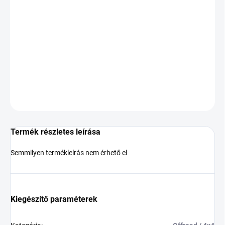
KÉZBESÍTÉS:
2026.8.11
−
+
Hozzáadás a kosárhoz
DOT:2023
KÉRDÉS
Termék részletes leírása
Semmilyen termékleírás nem érhető el
Kiegészítő paraméterek