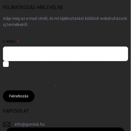
FELIRATKOZÁS HÍRLEVÉLRE
Adja meg az e-mail címét, és mi tájékoztatást küldünk webáruházunk
új termékeiről.
E-MAIL
Hozzájárulok, hogy az általam önként megadott nevem és e-mail
címem felhasználásával a(z)
*cég neve
részemre e-mail útján
hírleveleket, ajánlatokat küldjön. Kijelentem, hogy az
adatkezelési
tájékoztatót
elolvastam. Megértettem, hogy a hozzájárulásom
bármikor visszavonhatom.
Feliratkozás
KAPCSOLAT
info
@
gumiok.hu