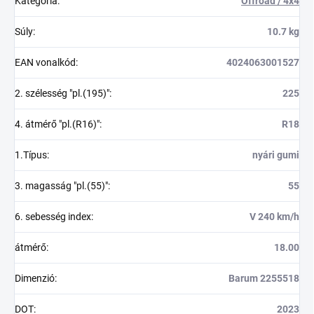
Kategória
:
Offroad / 4x4
Súly
:
10.7 kg
EAN vonalkód
:
4024063001527
2. szélesség "pl.(195)"
:
225
4. átmérő "pl.(R16)"
:
R18
1.Típus
:
nyári gumi
3. magasság "pl.(55)"
:
55
6. sebesség index
:
V 240 km/h
átmérő
:
18.00
Dimenzió
:
Barum 2255518
DOT
:
2023