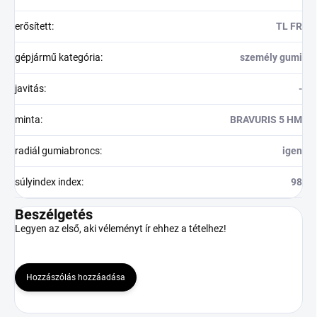
erősített
:
TL FR
gépjármű kategória
:
személy gumi
javitás
:
-
minta
:
BRAVURIS 5 HM
radiál gumiabroncs
:
igen
súlyindex index
:
98
Beszélgetés
Legyen az első, aki véleményt ír ehhez a tételhez!
Hozzászólás hozzáadása