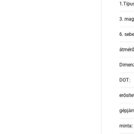
1.Típu
3. mag
6. seb
átmér
Dimen
DOT
:
erősíte
gépjár
minta
: