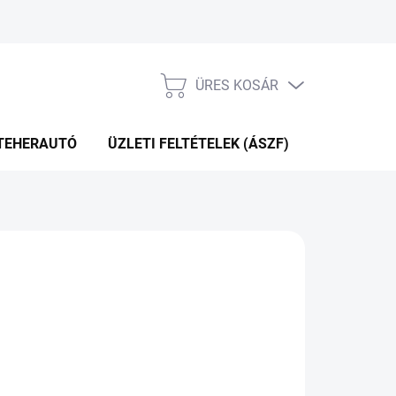
ÜRES KOSÁR
KOSÁR
TEHERAUTÓ
ÜZLETI FELTÉTELEK (ÁSZF)
WEBÁRUHÁ
31 Ft
.12