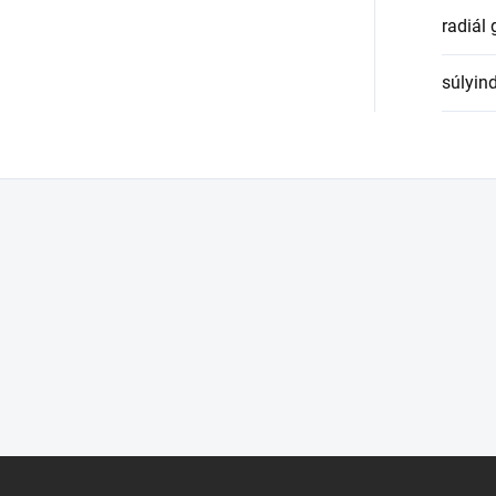
radiál
súlyin