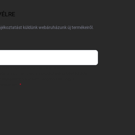
VÉLRE
tájékoztatást küldünk webáruházunk új termékeiről.
 önként megadott nevem és e-mail címem
részemre e-mail útján hírleveleket, ajánlatokat küldjön.
 tájékoztatót
elolvastam. Megértettem, hogy a
zavonhatom.