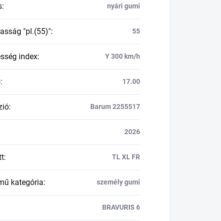
s
:
nyári gumi
asság "pl.(55)"
:
55
esség index
:
Y 300 km/h
ő
:
17.00
zió
:
Barum 2255517
2026
tt
:
TL XL FR
mű kategória
:
személy gumi
BRAVURIS 6