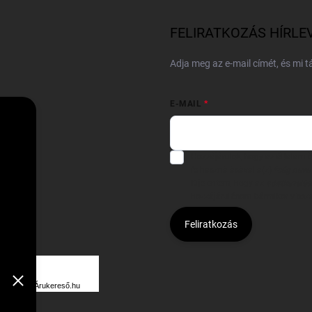
FELIRATKOZÁS HÍRLE
Adja meg az e-mail címét, és mi 
E-MAIL
Hozzájárulok, hogy az általam
felhasználásával a(z)
*cég neve
Kijelentem, hogy az
adatkezelési
hozzájárulásom bármikor viss
Feliratkozás
Á
R
Árukereső.hu
U