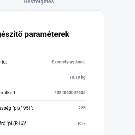
Beszélgetés
gészítő paraméterek
ria
:
Személygépkocsi
10.19 kg
onalkód
:
4024063007635
esség "pl.(195)"
:
225
rő "pl.(R16)"
:
R17