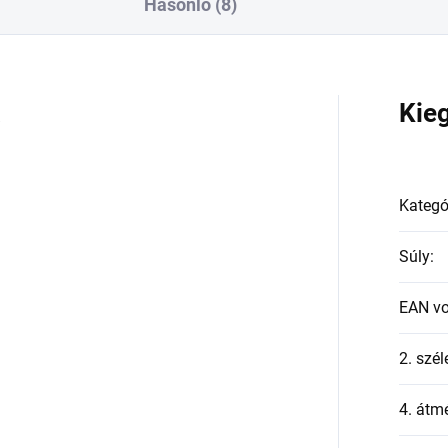
Hasonló (8)
a
Kie
Kategó
Súly
:
EAN v
2. szél
4. átmé