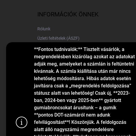
b
l
INFORMÁCIÓK ÖNNEK
é
c
Rólunk
Üzleti feltételek (ÁSZF)
Elérhetőségek
**Fontos tudnivalók:** Tisztelt vásárlók, a
megrendelésben kizárólag azokat az adatokat
Blog
adják meg, amelyeket a számlán is feltüntetni
kívánnak. A számla kiállítása után már nincs
lehetőség módosításra. Hibás adatok esetén
javításra csak a „megrendelés feldolgozása”
státusz alatt van lehetőség! Csak új, **2023-
ban, 2024-ben vagy 2025-ben** gyártott
gumiabroncsokat árusítunk – a gumik
KAPCSOLAT
**pontos DOT-számáról nem adunk
felvilágosítást**! Köszönjük. A feldolgozás
alatt álló nagyszámú megrendelésre
info
@
gumiok.hu