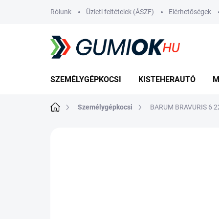
Ugrás
Rólunk
Üzleti feltételek (ÁSZF)
Elérhetőségek
a
fő
tartalomhoz
SZEMÉLYGÉPKOCSI
KISTEHERAUTÓ
M
Kezdőlap
Személygépkocsi
BARUM BRAVURIS 6 22
1 értékelés
Ugrás az értékeléshez