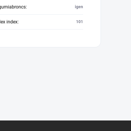
 gumiabroncs
:
igen
dex index
:
101