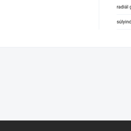
radiál
súlyin