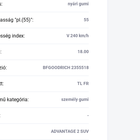
s
:
nyári gumi
asság "pl.(55)"
:
55
esség index
:
V 240 km/h
ő
:
18.00
zió
:
BFGOODRICH 2355518
tt
:
TL FR
mű kategória
:
személy gumi
:
-
ADVANTAGE 2 SUV