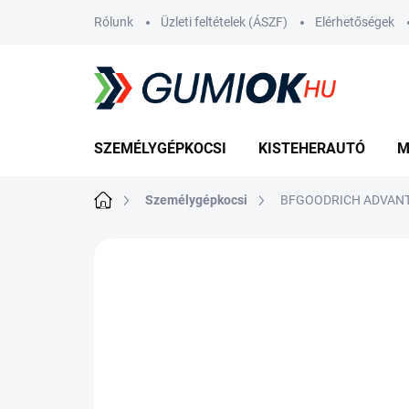
Ugrás
Rólunk
Üzleti feltételek (ÁSZF)
Elérhetőségek
a
fő
tartalomhoz
SZEMÉLYGÉPKOCSI
KISTEHERAUTÓ
M
Kezdőlap
Személygépkocsi
BFGOODRICH ADVANTA
Nincs értékelés
Ugrás az értékelé