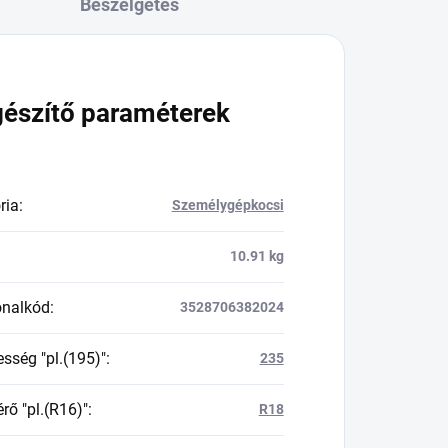
Beszélgetés
gészítő paraméterek
ria
:
Személygépkocsi
10.91 kg
onalkód
:
3528706382024
esség "pl.(195)"
:
235
rő "pl.(R16)"
:
R18