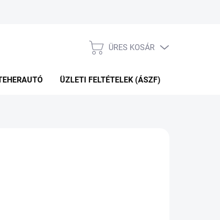
ÜRES KOSÁR
KOSÁR
TEHERAUTÓ
ÜZLETI FELTÉTELEK (ÁSZF)
WEBÁRUHÁ
P+2NAP A SZÁLITÁSIG
(>5 DB)
Hozzáadás a kosárhoz