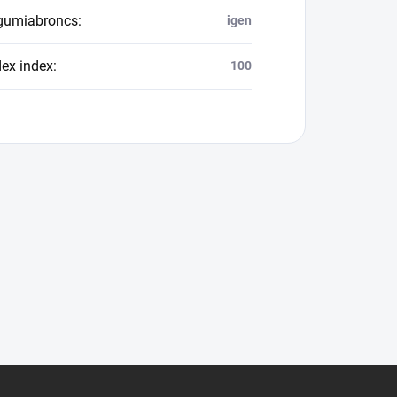
 gumiabroncs
:
igen
dex index
:
100