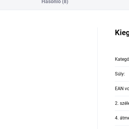
Hasonló (8)
a
Kie
Kategó
Súly
:
EAN v
2. szél
4. átmé