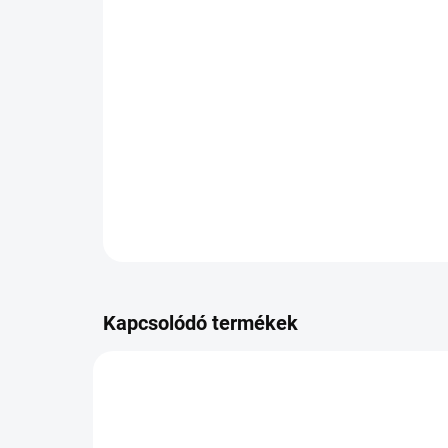
Kapcsolódó termékek
OP-8807622101175