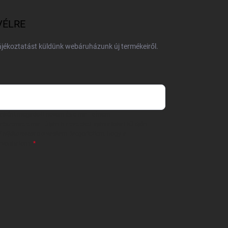
VÉLRE
tájékoztatást küldünk webáruházunk új termékeiről.
 önként megadott nevem és e-mail címem
részemre e-mail útján hírleveleket, ajánlatokat küldjön.
 tájékoztatót
elolvastam. Megértettem, hogy a
zavonhatom.