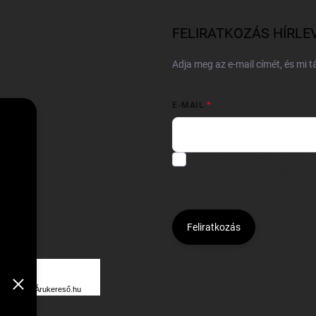
FELIRATKOZÁS HÍRLE
Adja meg az e-mail címét, és mi 
E-MAIL
Hozzájárulok, hogy az általam
felhasználásával a(z)
*cég neve
Kijelentem, hogy az
adatkezelési
hozzájárulásom bármikor viss
Feliratkozás
Á
R
Árukereső.hu
U