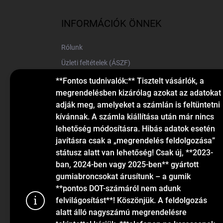
b
l
INFORMÁCIÓK ÖNNEK
é
c
Rólunk
Üzleti feltételek (ÁSZF)
Elérhetőségek
**Fontos tudnivalók:** Tisztelt vásárlók, a
megrendelésben kizárólag azokat az adatokat
Blog
adják meg, amelyeket a számlán is feltüntetni
kívánnak. A számla kiállítása után már nincs
lehetőség módosításra. Hibás adatok esetén
javításra csak a „megrendelés feldolgozása”
státusz alatt van lehetőség! Csak új, **2023-
ban, 2024-ben vagy 2025-ben** gyártott
gumiabroncsokat árusítunk – a gumik
KAPCSOLAT
**pontos DOT-számáról nem adunk
felvilágosítást**! Köszönjük. A feldolgozás
alatt álló nagyszámú megrendelésre
info
@
gumiok.hu