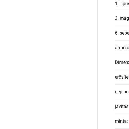
1.Típu
3. mag
6. seb
átmér
Dimen
erősíte
gépjár
javitás
minta
: