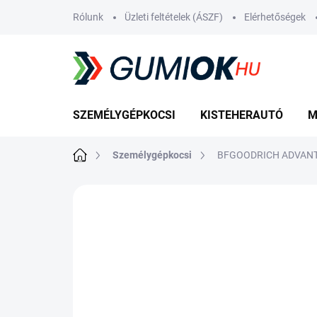
Ugrás
Rólunk
Üzleti feltételek (ÁSZF)
Elérhetőségek
a
fő
tartalomhoz
SZEMÉLYGÉPKOCSI
KISTEHERAUTÓ
M
Kezdőlap
Személygépkocsi
BFGOODRICH ADVANTA
Nincs értékelés
Ugrás az értékelé