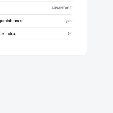
ADVANTAGE
 gumiabroncs
:
igen
dex index
:
94