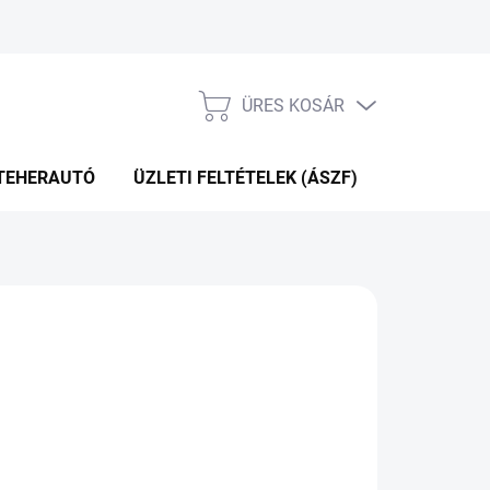
ÜRES KOSÁR
KOSÁR
TEHERAUTÓ
ÜZLETI FELTÉTELEK (ÁSZF)
WEBÁRUHÁ
P+2NAP A SZÁLITÁSIG
(4 DB)
Hozzáadás a kosárhoz