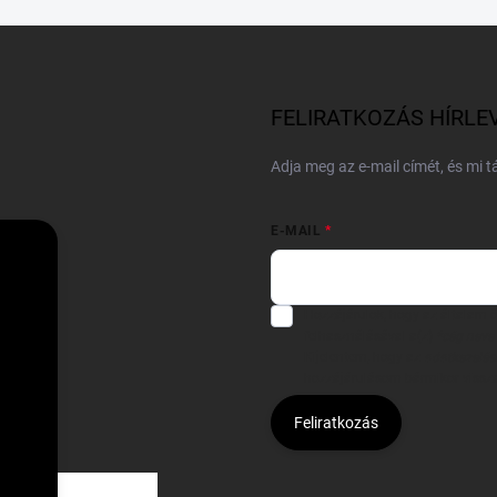
FELIRATKOZÁS HÍRLE
Adja meg az e-mail címét, és mi 
E-MAIL
Hozzájárulok, hogy az általam
felhasználásával a(z)
*cég neve
Kijelentem, hogy az
adatkezelési
hozzájárulásom bármikor viss
Feliratkozás
Á