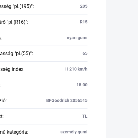
esség "pl.(195)"
:
205
rő "pl.(R16)"
:
R15
s
:
nyári gumi
asság "pl.(55)"
:
65
esség index
:
H 210 km/h
ő
:
15.00
zió
:
BFGoodrich 2056515
tt
:
TL
mű kategória
:
személy gumi