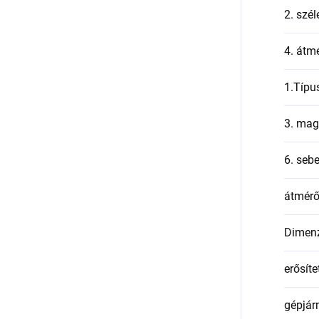
2. szél
4. átmé
1.Típu
3. mag
6. seb
átmér
Dimen
erősíte
gépjár