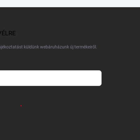
VÉLRE
tájékoztatást küldünk webáruházunk új termékeiről.
 önként megadott nevem és e-mail címem
részemre e-mail útján hírleveleket, ajánlatokat küldjön.
 tájékoztatót
elolvastam. Megértettem, hogy a
zavonhatom.