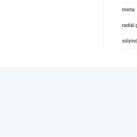
minta
:
radiál
súlyin