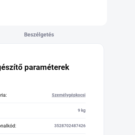
Beszélgetés
gészítő paraméterek
ria
:
Személygépkocsi
9 kg
onalkód
:
3528702487426