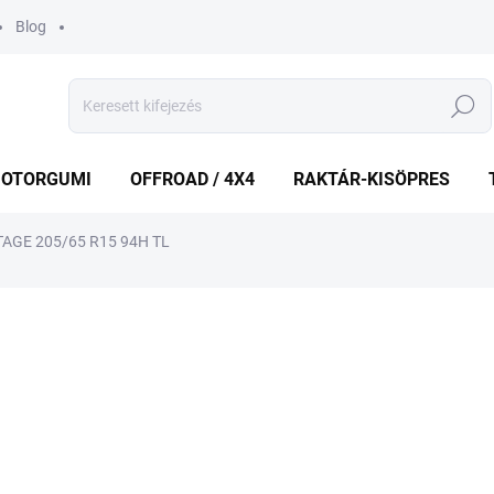
Blog
Keresés
OTORGUMI
OFFROAD / 4X4
RAKTÁR-KISÖPRES
GE 205/65 R15 94H TL
shez
MÁRKA:
BFGOODRICH
38 584 Ft
Egységár:
KÜLSŐ RAKTÁR MAX 5 NA
−
+