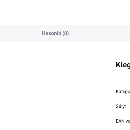
Hasonló (8)
a
Kie
Kategó
Súly
:
EAN v