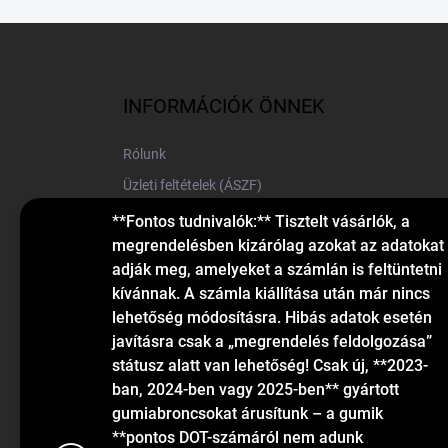
L
á
b
l
INFORMÁCIÓK ÖNNEK
é
c
Rólunk
Üzleti feltételek (ÁSZF)
Elérhetőségek
**Fontos tudnivalók:** Tisztelt vásárlók, a
megrendelésben kizárólag azokat az adatokat
Blog
adják meg, amelyeket a számlán is feltüntetni
kívánnak. A számla kiállítása után már nincs
lehetőség módosításra. Hibás adatok esetén
javításra csak a „megrendelés feldolgozása”
státusz alatt van lehetőség! Csak új, **2023-
ban, 2024-ben vagy 2025-ben** gyártott
gumiabroncsokat árusítunk – a gumik
KAPCSOLAT
**pontos DOT-számáról nem adunk