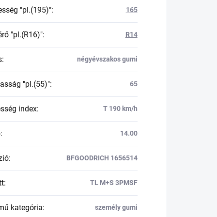
esség "pl.(195)"
:
165
rő "pl.(R16)"
:
R14
s
:
négyévszakos gumi
asság "pl.(55)"
:
65
esség index
:
T 190 km/h
ő
:
14.00
zió
:
BFGOODRICH 1656514
tt
:
TL M+S 3PMSF
mű kategória
:
személy gumi