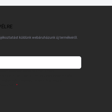
VÉLRE
tájékoztatást küldünk webáruházunk új termékeiről.
 önként megadott nevem és e-mail címem
részemre e-mail útján hírleveleket, ajánlatokat küldjön.
 tájékoztatót
elolvastam. Megértettem, hogy a
zavonhatom.