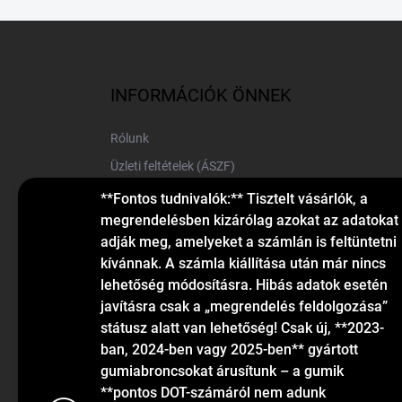
L
á
b
l
INFORMÁCIÓK ÖNNEK
é
c
Rólunk
Üzleti feltételek (ÁSZF)
Elérhetőségek
**Fontos tudnivalók:** Tisztelt vásárlók, a
megrendelésben kizárólag azokat az adatokat
Blog
adják meg, amelyeket a számlán is feltüntetni
kívánnak. A számla kiállítása után már nincs
lehetőség módosításra. Hibás adatok esetén
javításra csak a „megrendelés feldolgozása”
státusz alatt van lehetőség! Csak új, **2023-
ban, 2024-ben vagy 2025-ben** gyártott
gumiabroncsokat árusítunk – a gumik
KAPCSOLAT
**pontos DOT-számáról nem adunk