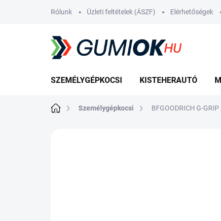
Ugrás
Rólunk
Üzleti feltételek (ÁSZF)
Elérhetőségek
a
fő
tartalomhoz
SZEMÉLYGÉPKOCSI
KISTEHERAUTÓ
M
Kezdőlap
Személygépkocsi
BFGOODRICH G-GRIP 
Nincs értékelés
Ugrás az értékelé