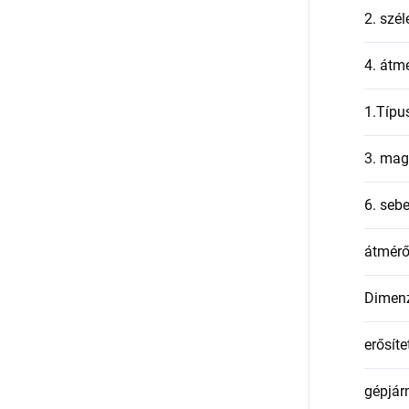
2. szél
4. átmé
1.Típu
3. mag
6. seb
átmér
Dimen
erősíte
gépjár