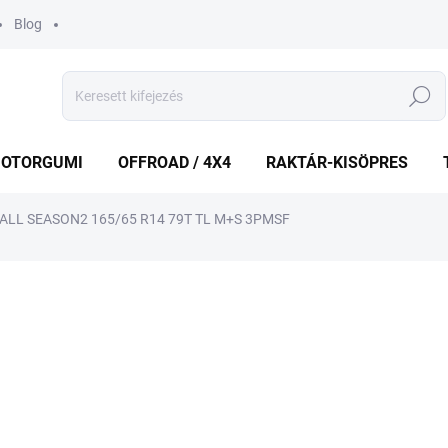
Blog
Keresés
OTORGUMI
OFFROAD / 4X4
RAKTÁR-KISÖPRES
ALL SEASON2 165/65 R14 79T TL M+S 3PMSF
shez
MÁRKA:
BFGOODRICH
25 174 Ft
Egységár:
ELFOGYOTT