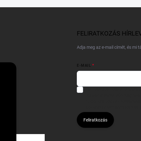
FELIRATKOZÁS HÍRLE
Adja meg az e-mail címét, és mi 
E-MAIL
Hozzájárulok, hogy az általam
felhasználásával a(z)
*cég neve
Kijelentem, hogy az
adatkezelési
hozzájárulásom bármikor viss
Feliratkozás
Á