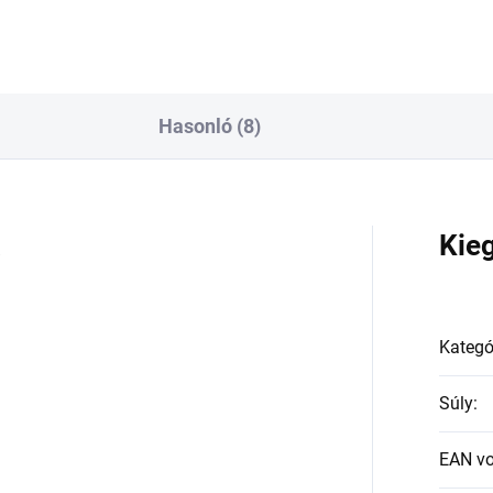
Hasonló (8)
a
Kie
Kategó
Súly
:
EAN v