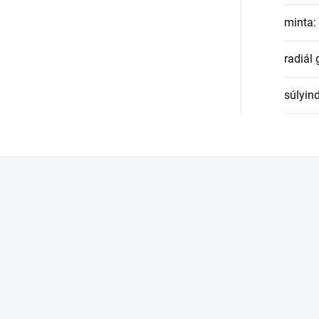
minta
:
radiál
súlyin