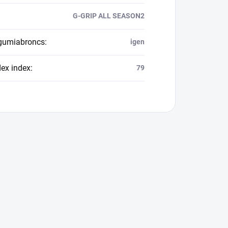
G-GRIP ALL SEASON2
 gumiabroncs
:
igen
dex index
:
79