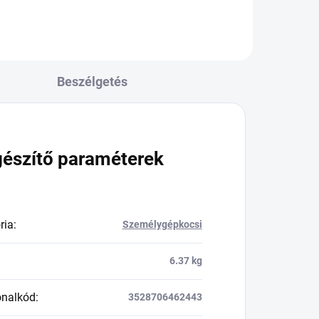
Beszélgetés
gészítő paraméterek
ria
:
Személygépkocsi
6.37 kg
onalkód
:
3528706462443