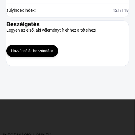
súlyindex index
:
121/118
Beszélgetés
Legyen az első, aki véleményt ír ehhez a tételhez!
Hozzászólás hozzáadása
L
á
b
l
é