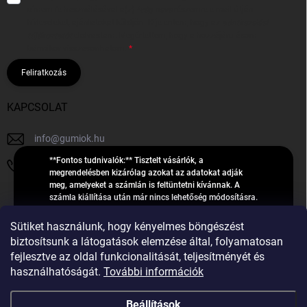
címem felhasználásával a(z)
*cég neve
részemre e-mail útján
hírleveleket, ajánlatokat küldjön. Kijelentem, hogy az
adatkezelési
tájékoztatót
elolvastam. Megértettem, hogy a hozzájárulásom
bármikor visszavonhatom.
Feliratkozás
KAPCSOLAT
info
@
gumiok.hu
**Fontos tudnivalók:** Tisztelt vásárlók, a
+36705429902
megrendelésben kizárólag azokat az adatokat adják
meg, amelyeket a számlán is feltüntetni kívánnak. A
számla kiállítása után már nincs lehetőség módosításra.
Hibás adatok esetén javításra csak a „megrendelés
Á
feldolgozása” státusz alatt van lehetőség! Csak új,
Sütiket használunk, hogy kényelmes böngészést
R
**2023-ban, 2024-ben vagy 2025-ben** gyártott
Árukereső.hu
biztosítsunk a látogatások elemzése által, folyamatosan
U
gumiabroncsokat árusítunk – a gumik **pontos DOT-
fejlesztve az oldal funkcionalitását, teljesítményét és
számáról nem adunk felvilágosítást**! Köszönjük. A
K
használhatóságát.
További információk
feldolgozás alatt álló nagyszámú megrendelésre
E
tekintettel kérjük, **telefonon ne keressenek minket**. A
R
gumiok
telefonszám **nem szolgál** a megrendelések állapotáról
Beállítások
E