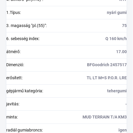
1.Típus
:
nyári gumi
3. magasság "pl.(55)"
:
75
6. sebesség index
:
Q 160 km/h
átmérő
:
17.00
Dimenzió
:
BFGoodrich 2457517
erősített
:
TL LT M+S P.O.R. LRE
gépjármű kategória
:
tehergumi
javitás
:
-
minta
:
MUD TERRAIN T/A KM3
radiál gumiabroncs
:
igen