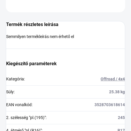
KÉRDÉS
Termék részletes leírása
Semmilyen termékleírás nem érhető el
Kiegészítő paraméterek
Kategória
:
Offroad / 4x4
Súly
:
25.38 kg
EAN vonalkód
:
3528703618614
2. szélesség "pl.(195)"
:
245
4. átmérő "pl.(R16)"
:
R17