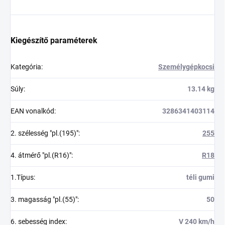
Kiegészítő paraméterek
Kategória
:
Személygépkocsi
Súly
:
13.14 kg
EAN vonalkód
:
3286341403114
2. szélesség "pl.(195)"
:
255
4. átmérő "pl.(R16)"
:
R18
1.Típus
:
téli gumi
3. magasság "pl.(55)"
:
50
6. sebesség index
:
V 240 km/h