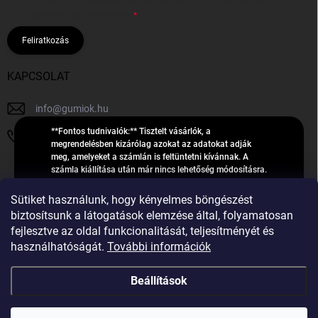
tájékoztatót
elolvastam. Megértettem, hogy a hozzájárulásom
bármikor visszavonhatom.
Feliratkozás
KAPCSOLAT
info
@
gumiok.hu
**Fontos tudnivalók:** Tisztelt vásárlók, a
+36705429902
megrendelésben kizárólag azokat az adatokat adják
meg, amelyeket a számlán is feltüntetni kívánnak. A
számla kiállítása után már nincs lehetőség módosításra.
Hibás adatok esetén javításra csak a „megrendelés
Á
feldolgozása” státusz alatt van lehetőség! Csak új,
Sütiket használunk, hogy kényelmes böngészést
R
**2023-ban, 2024-ben vagy 2025-ben** gyártott
Árukereső.hu
biztosítsunk a látogatások elemzése által, folyamatosan
U
gumiabroncsokat árusítunk – a gumik **pontos DOT-
fejlesztve az oldal funkcionalitását, teljesítményét és
számáról nem adunk felvilágosítást**! Köszönjük. A
K
használhatóságát.
További információk
feldolgozás alatt álló nagyszámú megrendelésre
E
tekintettel kérjük, **telefonon ne keressenek minket**. A
R
gumiok
telefonszám **nem szolgál** a megrendelések állapotáról
Beállítások
E
vagy feldolgozásáról való tájékoztatásra. Csak
S
**vészhelyzetben** hívjanak. Minden kérdésükre szívesen
válaszolunk a **[gumisuperke@gmail.com]
Ő