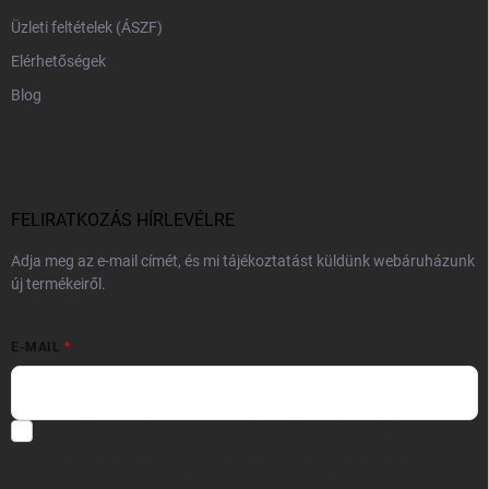
Üzleti feltételek (ÁSZF)
Elérhetőségek
Blog
FELIRATKOZÁS HÍRLEVÉLRE
Adja meg az e-mail címét, és mi tájékoztatást küldünk webáruházunk
új termékeiről.
E-MAIL
Hozzájárulok, hogy az általam önként megadott nevem és e-mail
címem felhasználásával a(z)
*cég neve
részemre e-mail útján
hírleveleket, ajánlatokat küldjön. Kijelentem, hogy az
adatkezelési