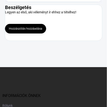
Beszélgetés
Legyen az első, aki véleményt ír ehhez a tételhez!
Hozzászólás hozzáadása
L
á
b
l
é
c
INFORMÁCIÓK ÖNNEK
Rólunk