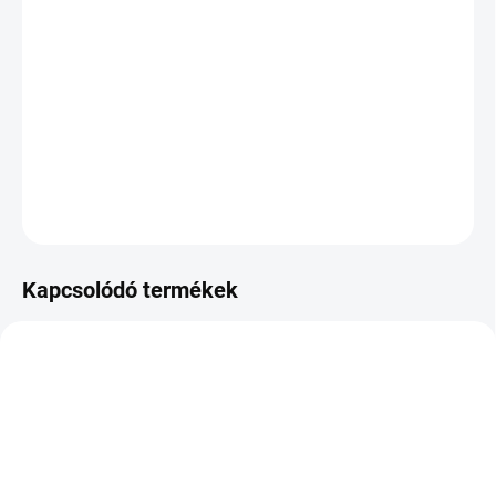
KÉZBESÍTÉS:
2026.8.11
−
+
Hozzáadás a kosárhoz
DOT:2022
KÉRDÉS
Kapcsolódó termékek