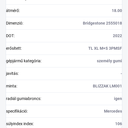
átmérő
:
18.00
Dimenzió
:
Bridgestone 2555018
DOT
:
2022
erősített
:
TL XL M+S 3PMSF
gépjármű kategória
:
személy gumi
javitás
:
-
minta
:
BLIZZAK LM001
radiál gumiabroncs
:
igen
specifikáció
:
Mercedes
súlyindex index
:
106