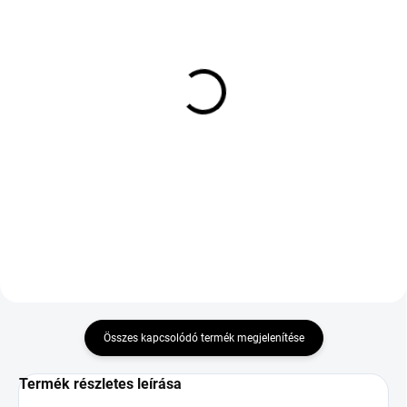
KÜLSŐ RAKTÁR MAX 8 NAP+2NA A
KÜLSŐ RAKTÁR MAX 8 NAP+2NA A
SZÁLITÁSIG
SZÁLITÁSIG
(>5 DB)
(>5 DB)
Nankang SL-6 195/80
VIKING TRANSTECH
R14C 106/104N
NEWGEN 225/70 R15
112/110S TL C 8PR
41 517 Ft
48 665 Ft
Kosárba
Kosárba
Összes kapcsolódó termék megjelenítése
Termék részletes leírása