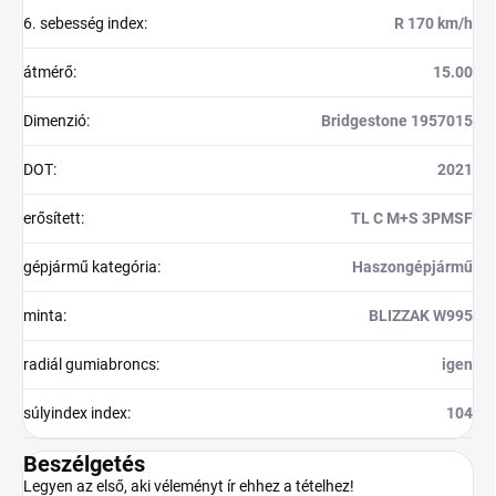
6. sebesség index
:
R 170 km/h
átmérő
:
15.00
Dimenzió
:
Bridgestone 1957015
DOT
:
2021
erősített
:
TL C M+S 3PMSF
gépjármű kategória
:
Haszongépjármű
minta
:
BLIZZAK W995
radiál gumiabroncs
:
igen
súlyindex index
:
104
Beszélgetés
Legyen az első, aki véleményt ír ehhez a tételhez!