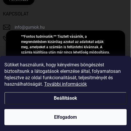
KAPCSOLAT
info
@
gumiok.hu
**Fontos tudnivalók:** Tisztelt vásárlók, a
+36705429902
megrendelésben kizárólag azokat az adatokat adják
meg, amelyeket a számlán is feltüntetni kívánnak. A
számla kiállítása után már nincs lehetőség módosításra.
Hibás adatok esetén javításra csak a „megrendelés
Á
feldolgozása” státusz alatt van lehetőség! Csak új,
Sütiket használunk, hogy kényelmes böngészést
R
**2023-ban, 2024-ben vagy 2025-ben** gyártott
Árukereső.hu
biztosítsunk a látogatások elemzése által, folyamatosan
U
gumiabroncsokat árusítunk – a gumik **pontos DOT-
fejlesztve az oldal funkcionalitását, teljesítményét és
számáról nem adunk felvilágosítást**! Köszönjük. A
K
használhatóságát.
További információk
feldolgozás alatt álló nagyszámú megrendelésre
E
tekintettel kérjük, **telefonon ne keressenek minket**. A
R
gumiok
telefonszám **nem szolgál** a megrendelések állapotáról
Beállítások
E
vagy feldolgozásáról való tájékoztatásra. Csak
S
**vészhelyzetben** hívjanak. Minden kérdésükre szívesen
válaszolunk a **[gumisuperke@gmail.com]
Ő
Copyright 2026
GumiOK.hu webáruház
. Minden jog fenntartva.
(mailto:gumisuperke@gmail.com)** címre küldött e-mail
Elfogadom
után.
Shoptet Premium készítette