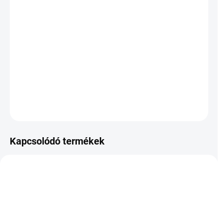
VÁRHATÓ
KÉZBESÍTÉS:
2026.8.11
−
+
Hozzáadás a kosárhoz
DOT:2021
KÉRDÉS
Kapcsolódó termékek