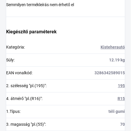
Semmilyen termékleírás nem érhető el
Kiegészítő paraméterek
Kategória
:
Kisteherautó
Súly
:
12.19 kg
EAN vonalkód
:
3286342589015
2. szélesség "pl.(195)"
:
195
4. átmérő "pl.(R16)"
:
R15
1.Típus
:
téli gumi
3. magasság "pl.(55)"
:
70