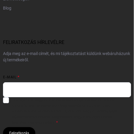
Blog
FELIRATKOZÁS HÍRLEVÉLRE
Adja meg az e-mail címét, és mi tájékoztatást küldünk webáruházunk
új termékeiről.
E-MAIL
Hozzájárulok, hogy az általam önként megadott nevem és e-mail
címem felhasználásával a(z)
*cég neve
részemre e-mail útján
hírleveleket, ajánlatokat küldjön. Kijelentem, hogy az
adatkezelési
tájékoztatót
elolvastam. Megértettem, hogy a hozzájárulásom
bármikor visszavonhatom.
Feliratkozás