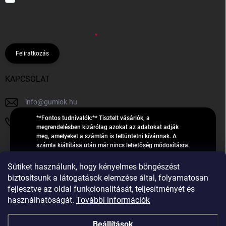
címem felhasználásával a(z)
*cég neve
részemre e-mail útján
hírleveleket, ajánlatokat küldjön. Kijelentem, hogy az
adatkezelési
tájékoztatót
elolvastam. Megértettem, hogy a hozzájárulásom
bármikor visszavonhatom.
Feliratkozás
KAPCSOLAT
info
@
gumiok.hu
**Fontos tudnivalók:** Tisztelt vásárlók, a
+36705429902
megrendelésben kizárólag azokat az adatokat adják
meg, amelyeket a számlán is feltüntetni kívánnak. A
számla kiállítása után már nincs lehetőség módosításra.
Hibás adatok esetén javításra csak a „megrendelés
Á
feldolgozása” státusz alatt van lehetőség! Csak új,
Sütiket használunk, hogy kényelmes böngészést
R
**2023-ban, 2024-ben vagy 2025-ben** gyártott
Árukereső.hu
biztosítsunk a látogatások elemzése által, folyamatosan
U
gumiabroncsokat árusítunk – a gumik **pontos DOT-
fejlesztve az oldal funkcionalitását, teljesítményét és
számáról nem adunk felvilágosítást**! Köszönjük. A
K
használhatóságát.
További információk
feldolgozás alatt álló nagyszámú megrendelésre
E
tekintettel kérjük, **telefonon ne keressenek minket**. A
R
gumiok
telefonszám **nem szolgál** a megrendelések állapotáról
Beállítások
E