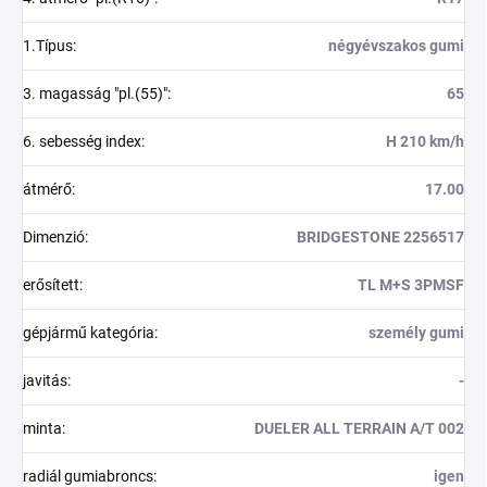
1.Típus
:
négyévszakos gumi
3. magasság "pl.(55)"
:
65
6. sebesség index
:
H 210 km/h
átmérő
:
17.00
Dimenzió
:
BRIDGESTONE 2256517
erősített
:
TL M+S 3PMSF
gépjármű kategória
:
személy gumi
javitás
:
-
minta
:
DUELER ALL TERRAIN A/T 002
radiál gumiabroncs
:
igen