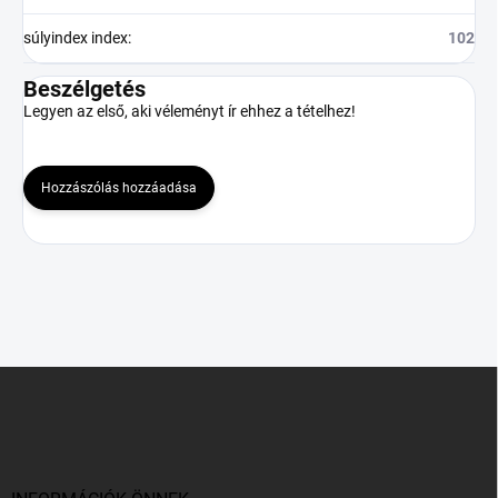
súlyindex index
:
102
Beszélgetés
Legyen az első, aki véleményt ír ehhez a tételhez!
Hozzászólás hozzáadása
L
á
b
l
é