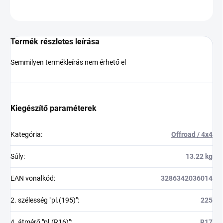
KÉRDÉS
Termék részletes leírása
Semmilyen termékleírás nem érhető el
Kiegészítő paraméterek
Kategória
:
Offroad / 4x4
Súly
:
13.22 kg
EAN vonalkód
:
3286342036014
2. szélesség "pl.(195)"
:
225
4. átmérő "pl.(R16)"
:
R17