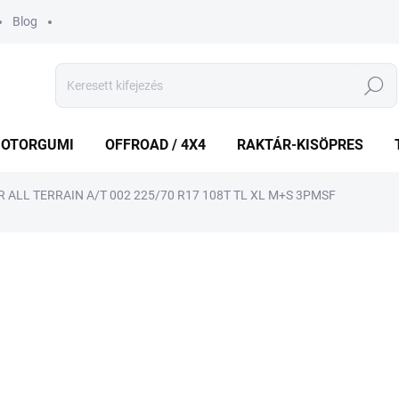
Blog
Keresés
OTORGUMI
OFFROAD / 4X4
RAKTÁR-KISÖPRES
ALL TERRAIN A/T 002 225/70 R17 108T TL XL M+S 3PMSF
shez
MÁRKA:
BRIDGESTONE
61 054 Ft
57 3
Egységár:
KÉT MUNKANAP
(1 DB)
VÁRHATÓ KÉZBESÍTÉS:
2026.8