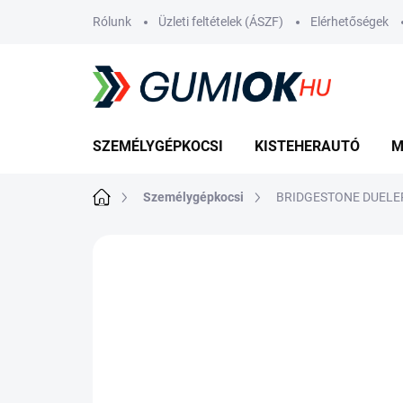
Ugrás
Rólunk
Üzleti feltételek (ÁSZF)
Elérhetőségek
a
fő
tartalomhoz
SZEMÉLYGÉPKOCSI
KISTEHERAUTÓ
M
Kezdőlap
Személygépkocsi
BRIDGESTONE DUELER 
Nincs értékelés
Ugrás az értékelé