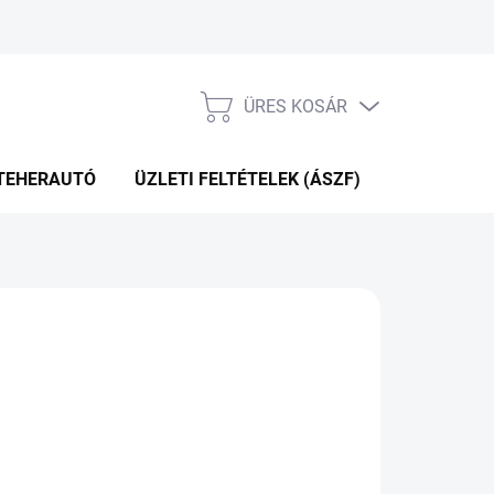
ÜRES KOSÁR
KOSÁR
TEHERAUTÓ
ÜZLETI FELTÉTELEK (ÁSZF)
WEBÁRUHÁ
75 Ft
.12