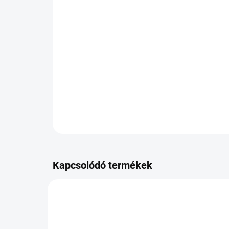
Kapcsolódó termékek
PB-8859903107048