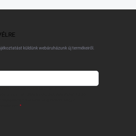
VÉLRE
tájékoztatást küldünk webáruházunk új termékeiről.
 önként megadott nevem és e-mail címem
részemre e-mail útján hírleveleket, ajánlatokat küldjön.
 tájékoztatót
elolvastam. Megértettem, hogy a
zavonhatom.