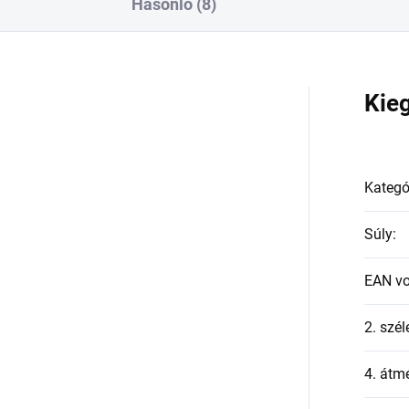
Hasonló (8)
a
Kie
Kategó
Súly
:
EAN v
2. szél
4. átmé