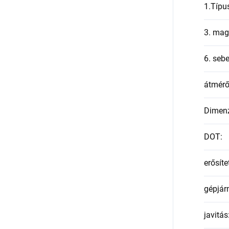
1.Típu
3. mag
6. seb
átmér
Dimen
DOT
:
erősíte
gépjár
javitás