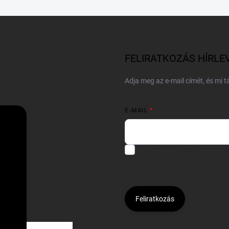
FELIRATKOZÁS HÍRLE
Adja meg az e-mail címét, és mi 
E-MAIL
Hozzájárulok, hogy az általam
felhasználásával a(z)
*cég neve
Kijelentem, hogy az
adatkezelési
hozzájárulásom bármikor viss
Feliratkozás
Á