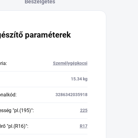
Beszélgetés
gészítő paraméterek
ria
:
Személygépkocsi
15.34 kg
onalkód
:
3286342035918
esség "pl.(195)"
:
225
rő "pl.(R16)"
:
R17