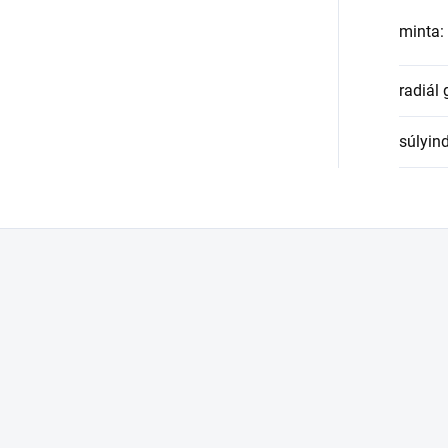
minta
:
radiál
súlyin