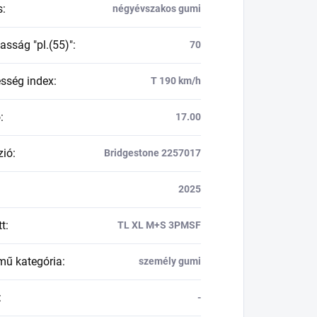
s
:
négyévszakos gumi
asság "pl.(55)"
:
70
esség index
:
T 190 km/h
ő
:
17.00
zió
:
Bridgestone 2257017
2025
tt
:
TL XL M+S 3PMSF
mű kategória
:
személy gumi
:
-