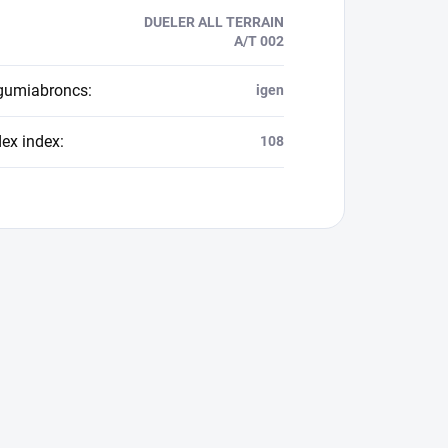
DUELER ALL TERRAIN
A/T 002
 gumiabroncs
:
igen
dex index
:
108