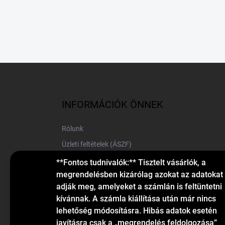
L
á
b
l
INFORMÁCIÓK ÖNNEK
é
c
Rólunk
Üzleti feltételek (ÁSZF)
Elérhetőségek
**Fontos tudnivalók:** Tisztelt vásárlók, a
megrendelésben kizárólag azokat az adatokat
Blog
adják meg, amelyeket a számlán is feltüntetni
kívánnak. A számla kiállítása után már nincs
lehetőség módosításra. Hibás adatok esetén
javításra csak a „megrendelés feldolgozása”