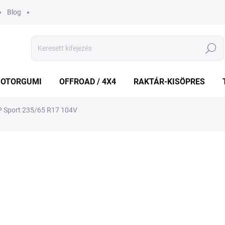
Blog
Keresés
OTORGUMI
OFFROAD / 4X4
RAKTÁR-KISÖPRES
P Sport 235/65 R17 104V
shez
MÁRKA:
BRIDGESTONE
59 956 Ft
Egységár:
KÜLSŐ RAKTÁR MAX 8 NA
−
+