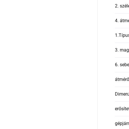
2. szél
4. átmé
1.Típu
3. mag
6. seb
átmér
Dimen
erősíte
gépjár