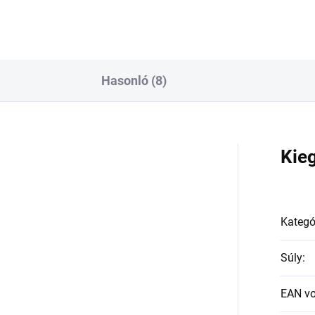
Hasonló (8)
a
Kie
Kategó
Súly
:
EAN v