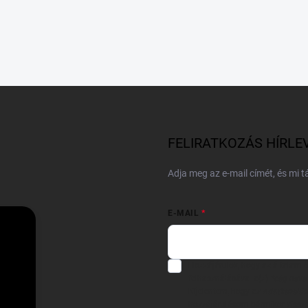
FELIRATKOZÁS HÍRLE
Adja meg az e-mail címét, és mi 
E-MAIL
Hozzájárulok, hogy az általam
felhasználásával a(z)
*cég neve
Kijelentem, hogy az
adatkezelési
hozzájárulásom bármikor viss