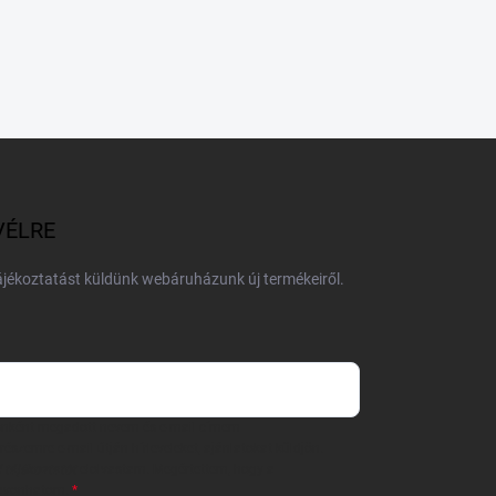
VÉLRE
tájékoztatást küldünk webáruházunk új termékeiről.
 önként megadott nevem és e-mail címem
részemre e-mail útján hírleveleket, ajánlatokat küldjön.
 tájékoztatót
elolvastam. Megértettem, hogy a
zavonhatom.