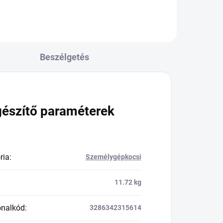
Beszélgetés
gészítő paraméterek
ria
:
Személygépkocsi
11.72 kg
onalkód
:
3286342315614