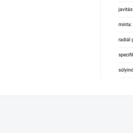
javitás
minta
:
radiál
specifi
súlyin