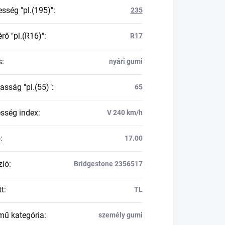
esség "pl.(195)"
:
235
rő "pl.(R16)"
:
R17
s
:
nyári gumi
asság "pl.(55)"
:
65
esség index
:
V 240 km/h
ő
:
17.00
zió
:
Bridgestone 2356517
tt
:
TL
mű kategória
:
személy gumi