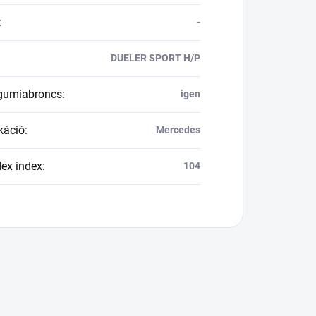
:
-
DUELER SPORT H/P
 gumiabroncs
:
igen
káció
:
Mercedes
dex index
:
104