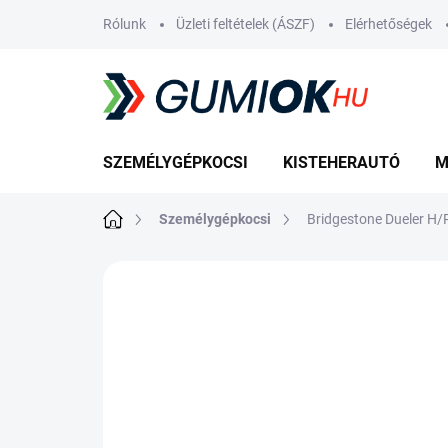
Ugrás
Rólunk
Üzleti feltételek (ÁSZF)
Elérhetőségek
a
fő
tartalomhoz
SZEMÉLYGÉPKOCSI
KISTEHERAUTÓ
M
Kezdőlap
Személygépkocsi
Bridgestone Dueler H/
Nincs értékelés
Ugrás az értékelé