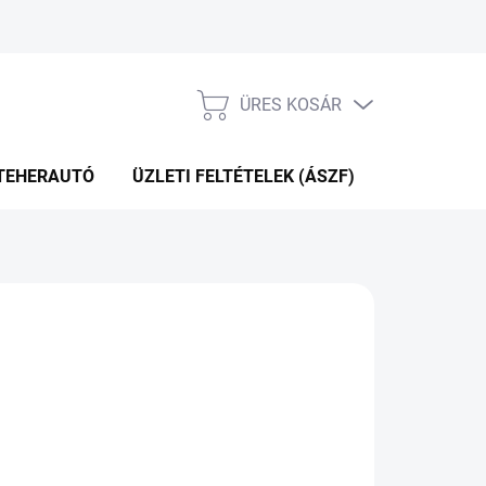
ÜRES KOSÁR
KOSÁR
TEHERAUTÓ
ÜZLETI FELTÉTELEK (ÁSZF)
WEBÁRUHÁ
P+2NA A SZÁLITÁSIG
(>5 DB)
Hozzáadás a kosárhoz