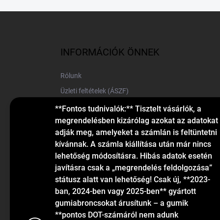
L
á
b
l
INFORMÁCIÓK ÖNNEK
é
c
Rólunk
Üzleti feltételek (ÁSZF)
Elérhetőségek
**Fontos tudnivalók:** Tisztelt vásárlók, a
megrendelésben kizárólag azokat az adatokat
Blog
adják meg, amelyeket a számlán is feltüntetni
kívánnak. A számla kiállítása után már nincs
lehetőség módosításra. Hibás adatok esetén
javításra csak a „megrendelés feldolgozása”
státusz alatt van lehetőség! Csak új, **2023-
ban, 2024-ben vagy 2025-ben** gyártott
gumiabroncsokat árusítunk – a gumik
KAPCSOLAT
**pontos DOT-számáról nem adunk