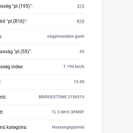
esség "pl.(195)"
:
215
rő "pl.(R16)"
:
R15
s
:
négyévszakos gumi
asság "pl.(55)"
:
65
esség index
:
T 190 km/h
ő
:
15.00
zió
:
BRIDGESTONE 2156515
tt
:
TL C M+S 3PMSF
mű kategória
:
Haszongépjármű