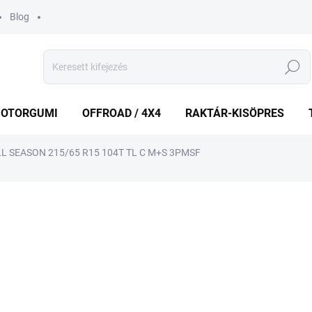
Blog
Keresés
OTORGUMI
OFFROAD / 4X4
RAKTÁR-KISÖPRES
L SEASON 215/65 R15 104T TL C M+S 3PMSF
shez
MÁRKA:
BRIDGESTONE
69 988 Ft
Egységár:
RAKTÁRON
(5 DB)
−
+