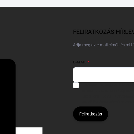
FELIRATKOZÁS HÍRLE
Adja meg az e-mail címét, és mi 
E-MAIL
Hozzájárulok, hogy az általam
felhasználásával a(z)
*cég neve
Kijelentem, hogy az
adatkezelési
hozzájárulásom bármikor viss
Feliratkozás
Á