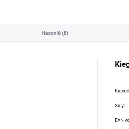
Hasonló (8)
a
Kie
Kategó
Súly
:
EAN v