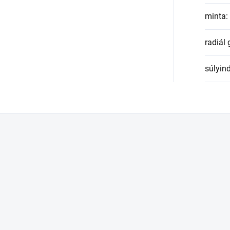
minta
:
radiál
súlyin