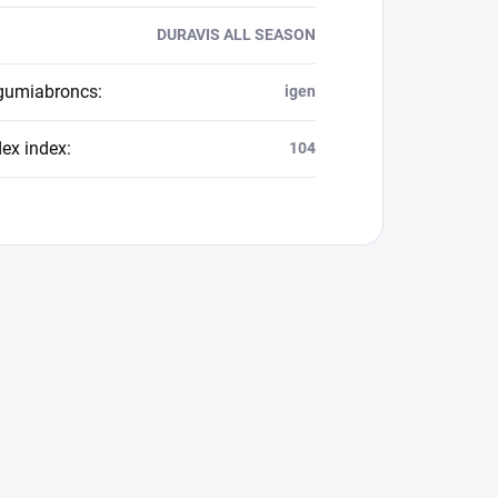
DURAVIS ALL SEASON
 gumiabroncs
:
igen
dex index
:
104