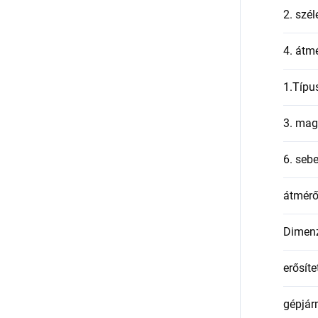
2. szél
4. átmé
1.Típu
3. mag
6. seb
átmér
Dimen
erősíte
gépjár