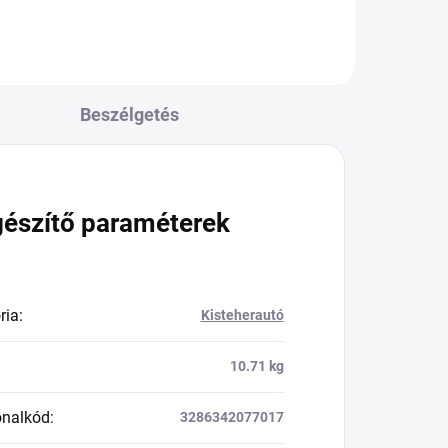
Beszélgetés
gészítő paraméterek
ria
:
Kisteherautó
10.71 kg
onalkód
:
3286342077017