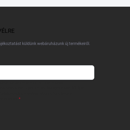
VÉLRE
tájékoztatást küldünk webáruházunk új termékeiről.
 önként megadott nevem és e-mail címem
részemre e-mail útján hírleveleket, ajánlatokat küldjön.
 tájékoztatót
elolvastam. Megértettem, hogy a
zavonhatom.