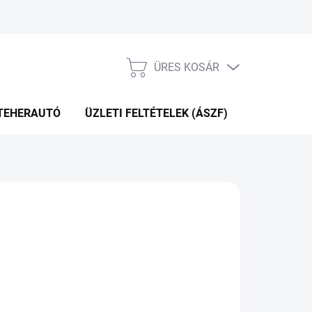
ÜRES KOSÁR
KOSÁR
TEHERAUTÓ
ÜZLETI FELTÉTELEK (ÁSZF)
WEBÁRUHÁ
Hozzáadás a kosárhoz