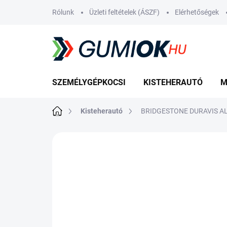
Ugrás
Rólunk
Üzleti feltételek (ÁSZF)
Elérhetőségek
a
fő
tartalomhoz
SZEMÉLYGÉPKOCSI
KISTEHERAUTÓ
M
Kezdőlap
Kisteherautó
BRIDGESTONE DURAVIS AL
Nincs értékelés
Ugrás az értékelé