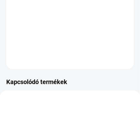
KÉZBESÍTÉS:
2026.8.11
−
+
Hozzáadás a kosárhoz
DOT:2023
KÉRDÉS
Kapcsolódó termékek