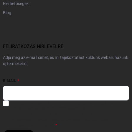
Elérhetőségek
Blog
FELIRATKOZÁS HÍRLEVÉLRE
Adja meg az e-mail címét, és mi tájékoztatást küldünk webáruházunk
új termékeiről.
E-MAIL
Hozzájárulok, hogy az általam önként megadott nevem és e-mail
címem felhasználásával a(z)
*cég neve
részemre e-mail útján
hírleveleket, ajánlatokat küldjön. Kijelentem, hogy az
adatkezelési
tájékoztatót
elolvastam. Megértettem, hogy a hozzájárulásom
bármikor visszavonhatom.