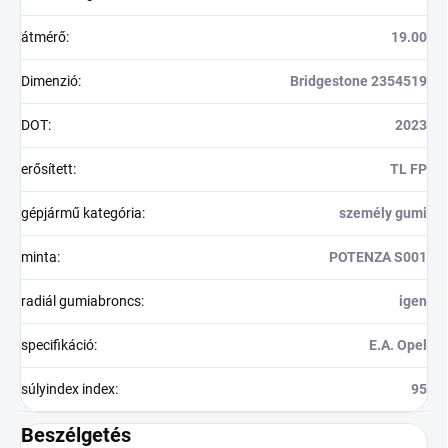
átmérő
:
19.00
Dimenzió
:
Bridgestone 2354519
DOT
:
2023
erősített
:
TL FP
gépjármű kategória
:
személy gumi
minta
:
POTENZA S001
radiál gumiabroncs
:
igen
specifikáció
:
E.A. Opel
súlyindex index
:
95
Beszélgetés