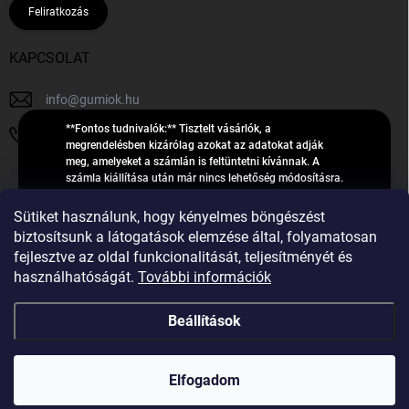
Feliratkozás
KAPCSOLAT
info
@
gumiok.hu
**Fontos tudnivalók:** Tisztelt vásárlók, a
+36705429902
megrendelésben kizárólag azokat az adatokat adják
meg, amelyeket a számlán is feltüntetni kívánnak. A
számla kiállítása után már nincs lehetőség módosításra.
Hibás adatok esetén javításra csak a „megrendelés
Á
feldolgozása” státusz alatt van lehetőség! Csak új,
Sütiket használunk, hogy kényelmes böngészést
R
**2023-ban, 2024-ben vagy 2025-ben** gyártott
Árukereső.hu
biztosítsunk a látogatások elemzése által, folyamatosan
U
gumiabroncsokat árusítunk – a gumik **pontos DOT-
fejlesztve az oldal funkcionalitását, teljesítményét és
számáról nem adunk felvilágosítást**! Köszönjük. A
K
használhatóságát.
További információk
feldolgozás alatt álló nagyszámú megrendelésre
E
tekintettel kérjük, **telefonon ne keressenek minket**. A
R
gumiok
telefonszám **nem szolgál** a megrendelések állapotáról
Beállítások
E
vagy feldolgozásáról való tájékoztatásra. Csak
S
**vészhelyzetben** hívjanak. Minden kérdésükre szívesen
válaszolunk a **[gumisuperke@gmail.com]
Ő
Copyright 2026
GumiOK.hu webáruház
. Minden jog fenntartva.
(mailto:gumisuperke@gmail.com)** címre küldött e-mail
Elfogadom
után.
Shoptet Premium készítette