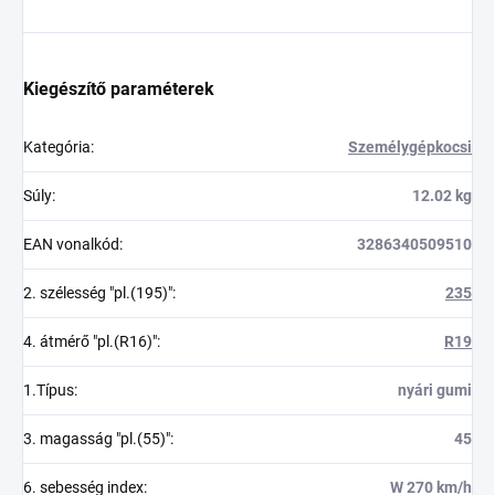
Kiegészítő paraméterek
Kategória
:
Személygépkocsi
Súly
:
12.02 kg
EAN vonalkód
:
3286340509510
2. szélesség "pl.(195)"
:
235
4. átmérő "pl.(R16)"
:
R19
1.Típus
:
nyári gumi
3. magasság "pl.(55)"
:
45
6. sebesség index
:
W 270 km/h