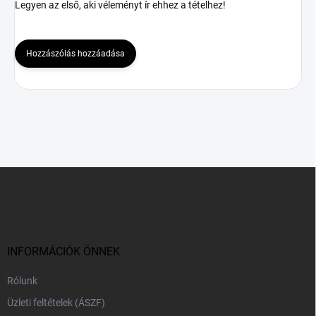
Legyen az első, aki véleményt ír ehhez a tételhez!
Hozzászólás hozzáadása
L
á
b
l
é
c
INFORMÁCIÓK ÖNNEK
Rólunk
Üzleti feltételek (ÁSZF)