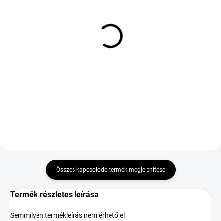
KÜLSŐ RAKTÁR MAX 8 NAP+2NA A
KÜLSŐ RAKTÁR MAX 8 NAP+2NA A
SZÁLITÁSIG
SZÁLITÁSIG
(>5 DB)
(>5 DB)
GOODRIDE ZUPERECO Z-
BRIDGESTONE BLIZZAK
107 165/70 R13 79T TL
6 305/30 R20 103W TL
M+S 3PMSF ENL FP XL
18 057 Ft
189 884 Ft
Kosárba
Kosárba
Összes kapcsolódó termék megjelenítése
Termék részletes leírása
Semmilyen termékleírás nem érhető el