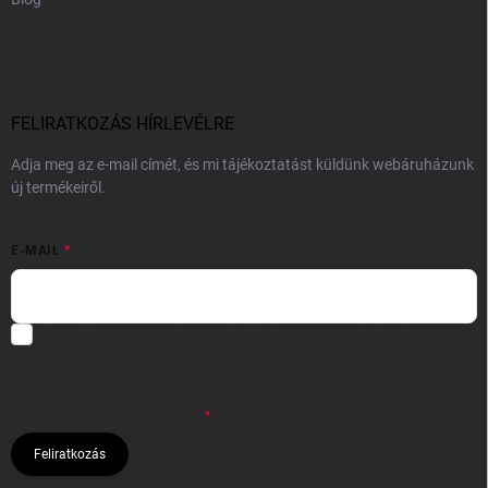
FELIRATKOZÁS HÍRLEVÉLRE
Adja meg az e-mail címét, és mi tájékoztatást küldünk webáruházunk
új termékeiről.
E-MAIL
Hozzájárulok, hogy az általam önként megadott nevem és e-mail
címem felhasználásával a(z)
*cég neve
részemre e-mail útján
hírleveleket, ajánlatokat küldjön. Kijelentem, hogy az
adatkezelési
tájékoztatót
elolvastam. Megértettem, hogy a hozzájárulásom
bármikor visszavonhatom.
Feliratkozás