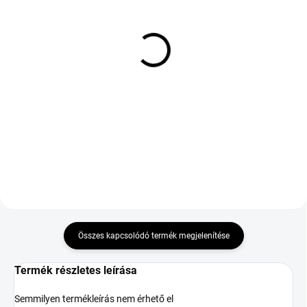
RAKTÁRON
(4 DB)
KÜLSŐ RAKTÁR MAX 8 NAP+2NA A
SZÁLITÁSIG
Bridgestone Potenza
(>5 DB)
Race XL 225/40 R18 92Y
Pirelli CINTURATO P7
80 343 Ft
235/45 R18 94W
56 746 Ft
Kosárba
Kosárba
Összes kapcsolódó termék megjelenítése
Termék részletes leírása
Semmilyen termékleírás nem érhető el