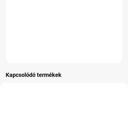
KÉZBESÍTÉS:
2026.8.11
−
+
Hozzáadás a kosárhoz
DOT:2021
KÉRDÉS
Kapcsolódó termékek