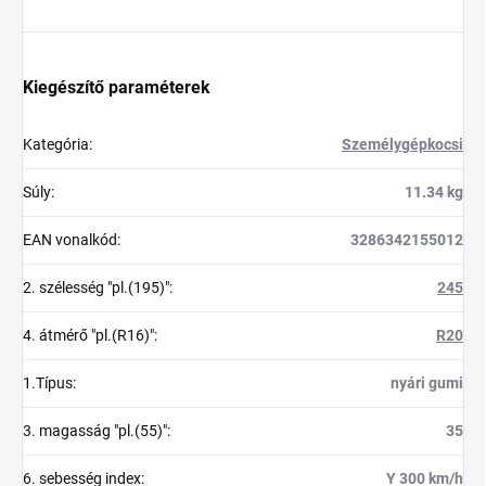
Kiegészítő paraméterek
Kategória
:
Személygépkocsi
Súly
:
11.34 kg
EAN vonalkód
:
3286342155012
2. szélesség "pl.(195)"
:
245
4. átmérő "pl.(R16)"
:
R20
1.Típus
:
nyári gumi
3. magasság "pl.(55)"
:
35
6. sebesség index
:
Y 300 km/h