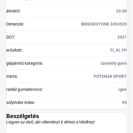
átmérő
:
20.00
Dimenzió
:
BRIDGESTONE 2453520
DOT
:
2021
erősített
:
TL XL FP
gépjármű kategória
:
személy gumi
minta
:
POTENZA SPORT
radiál gumiabroncs
:
igen
súlyindex index
:
95
Beszélgetés
Legyen az első, aki véleményt ír ehhez a tételhez!