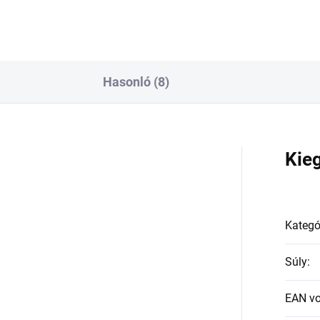
Hasonló (8)
a
Kie
Kategó
Súly
:
EAN v