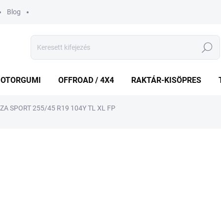
Blog
Keresés
OTORGUMI
OFFROAD / 4X4
RAKTÁR-KISÖPRES
A SPORT 255/45 R19 104Y TL XL FP
shez
MÁRKA:
BRIDGESTONE
62 420 Ft
58 6
Egységár:
KÉT MUNKANAP
(>5 DB)
VÁRHATÓ KÉZBESÍTÉS:
2026.8