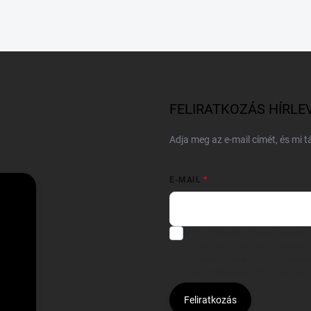
FELIRATKOZÁS HÍRLE
Adja meg az e-mail címét, és mi 
E-MAIL
Hozzájárulok, hogy az általam
felhasználásával a(z)
*cég neve
Kijelentem, hogy az
adatkezelési
hozzájárulásom bármikor viss
Feliratkozás