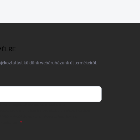
VÉLRE
tájékoztatást küldünk webáruházunk új termékeiről.
 önként megadott nevem és e-mail címem
részemre e-mail útján hírleveleket, ajánlatokat küldjön.
 tájékoztatót
elolvastam. Megértettem, hogy a
zavonhatom.