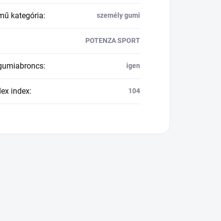
mű kategória
:
személy gumi
POTENZA SPORT
 gumiabroncs
:
igen
dex index
:
104