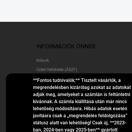
L
á
b
l
INFORMÁCIÓK ÖNNEK
é
c
Rólunk
Üzleti feltételek (ÁSZF)
Elérhetőségek
**Fontos tudnivalók:** Tisztelt vásárlók, a
megrendelésben kizárólag azokat az adatokat
Blog
adják meg, amelyeket a számlán is feltüntetni
kívánnak. A számla kiállítása után már nincs
lehetőség módosításra. Hibás adatok esetén
javításra csak a „megrendelés feldolgozása”
státusz alatt van lehetőség! Csak új, **2023-
ban, 2024-ben vagy 2025-ben** gyártott