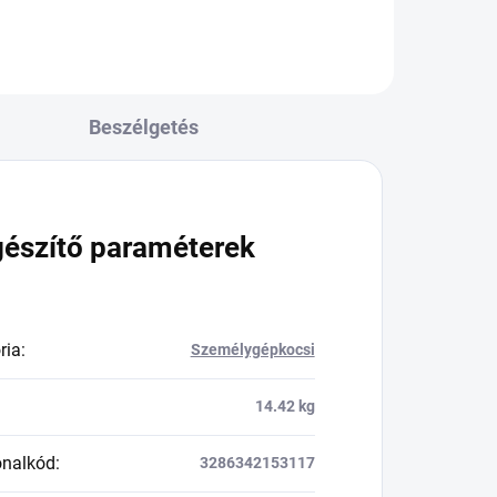
Beszélgetés
gészítő paraméterek
ria
:
Személygépkocsi
14.42 kg
onalkód
:
3286342153117