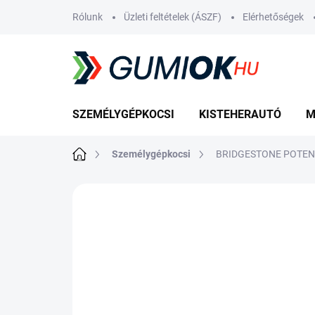
Ugrás
Rólunk
Üzleti feltételek (ÁSZF)
Elérhetőségek
a
fő
tartalomhoz
SZEMÉLYGÉPKOCSI
KISTEHERAUTÓ
M
Kezdőlap
Személygépkocsi
BRIDGESTONE POTENZ
Nincs értékelés
Ugrás az értékelé