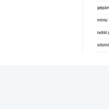
gépjár
minta
:
radiál
súlyin