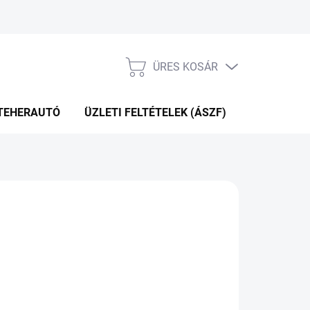
ÜRES KOSÁR
KOSÁR
TEHERAUTÓ
ÜZLETI FELTÉTELEK (ÁSZF)
WEBÁRUHÁ
60 Ft
.12