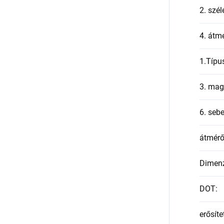
2. szél
4. átmé
1.Típu
3. mag
6. seb
átmér
Dimen
DOT
:
erősíte