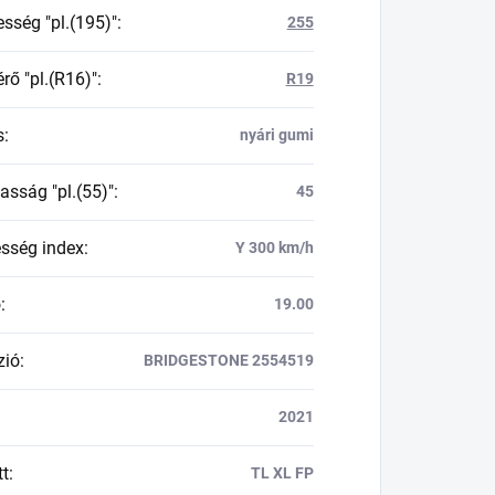
esség "pl.(195)"
:
255
rő "pl.(R16)"
:
R19
s
:
nyári gumi
asság "pl.(55)"
:
45
esség index
:
Y 300 km/h
ő
:
19.00
zió
:
BRIDGESTONE 2554519
2021
tt
:
TL XL FP