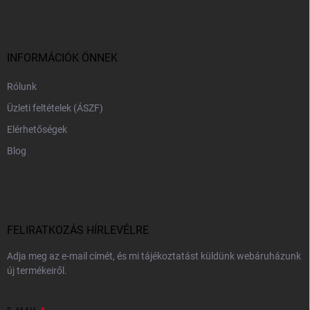
b
l
é
c
INFORMÁCIÓK ÖNNEK
Rólunk
Üzleti feltételek (ÁSZF)
Elérhetőségek
Blog
FELIRATKOZÁS HÍRLEVÉLRE
Adja meg az e-mail címét, és mi tájékoztatást küldünk webáruházunk
új termékeiről.