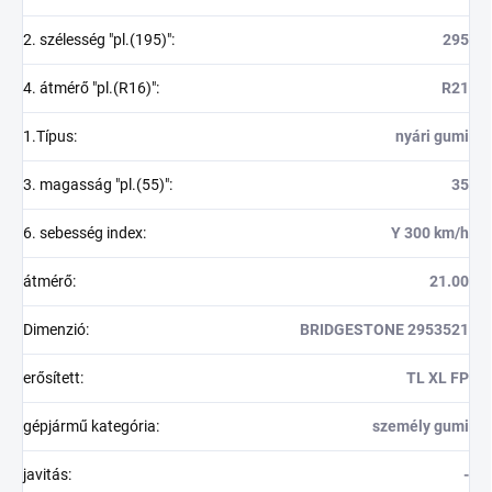
2. szélesség "pl.(195)"
:
295
4. átmérő "pl.(R16)"
:
R21
1.Típus
:
nyári gumi
3. magasság "pl.(55)"
:
35
6. sebesség index
:
Y 300 km/h
átmérő
:
21.00
Dimenzió
:
BRIDGESTONE 2953521
erősített
:
TL XL FP
gépjármű kategória
:
személy gumi
javitás
:
-