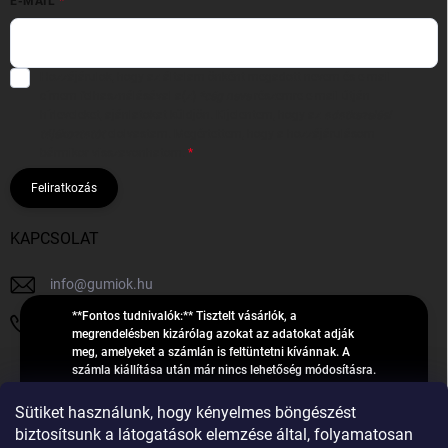
E-MAIL
Hozzájárulok, hogy az általam önként megadott nevem és e-mail
címem felhasználásával a(z)
*cég neve
részemre e-mail útján
hírleveleket, ajánlatokat küldjön. Kijelentem, hogy az
adatkezelési
tájékoztatót
elolvastam. Megértettem, hogy a hozzájárulásom
bármikor visszavonhatom.
Feliratkozás
KAPCSOLAT
info
@
gumiok.hu
**Fontos tudnivalók:** Tisztelt vásárlók, a
+36705429902
megrendelésben kizárólag azokat az adatokat adják
meg, amelyeket a számlán is feltüntetni kívánnak. A
számla kiállítása után már nincs lehetőség módosításra.
Hibás adatok esetén javításra csak a „megrendelés
Á
feldolgozása” státusz alatt van lehetőség! Csak új,
Sütiket használunk, hogy kényelmes böngészést
R
**2023-ban, 2024-ben vagy 2025-ben** gyártott
Árukereső.hu
biztosítsunk a látogatások elemzése által, folyamatosan
U
gumiabroncsokat árusítunk – a gumik **pontos DOT-