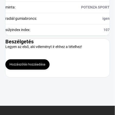
minta
:
POTENZA SPORT
radiál gumiabroncs
:
igen
súlyindex index
:
107
Beszélgetés
Legyen az első, aki véleményt ír ehhez a tételhez!
Hozzászólás hozzáadása
L
á