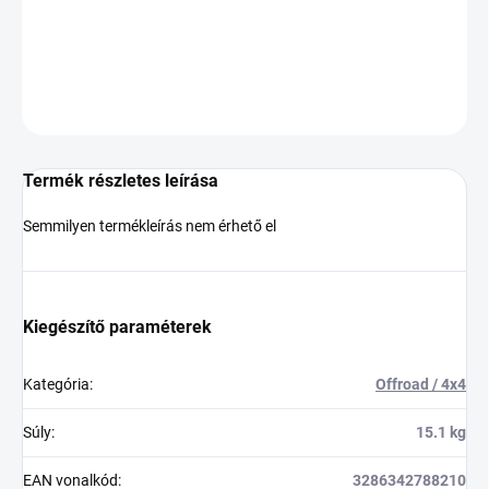
−
+
Hozzáadás a kosárhoz
KÉRDÉS
Termék részletes leírása
Semmilyen termékleírás nem érhető el
Kiegészítő paraméterek
Kategória
:
Offroad / 4x4
Súly
:
15.1 kg
EAN vonalkód
:
3286342788210