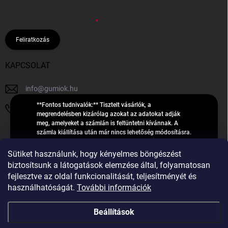
hírleveleket, ajánlatokat küldjön. Kijelentem, hogy az
adatkezelési
tájékoztatót
elolvastam. Megértettem, hogy a hozzájárulásom
bármikor visszavonhatom.
Feliratkozás
KAPCSOLAT
info
@
gumiok.hu
**Fontos tudnivalók:** Tisztelt vásárlók, a
+36705429902
megrendelésben kizárólag azokat az adatokat adják
meg, amelyeket a számlán is feltüntetni kívánnak. A
számla kiállítása után már nincs lehetőség módosításra.
Hibás adatok esetén javításra csak a „megrendelés
Á
feldolgozása” státusz alatt van lehetőség! Csak új,
Sütiket használunk, hogy kényelmes böngészést
R
**2023-ban, 2024-ben vagy 2025-ben** gyártott
Árukereső.hu
biztosítsunk a látogatások elemzése által, folyamatosan
U
gumiabroncsokat árusítunk – a gumik **pontos DOT-
fejlesztve az oldal funkcionalitását, teljesítményét és
számáról nem adunk felvilágosítást**! Köszönjük. A
K
használhatóságát.
További információk
feldolgozás alatt álló nagyszámú megrendelésre
E
tekintettel kérjük, **telefonon ne keressenek minket**. A
R
gumiok
telefonszám **nem szolgál** a megrendelések állapotáról
Beállítások
E
vagy feldolgozásáról való tájékoztatásra. Csak
S
**vészhelyzetben** hívjanak. Minden kérdésükre szívesen