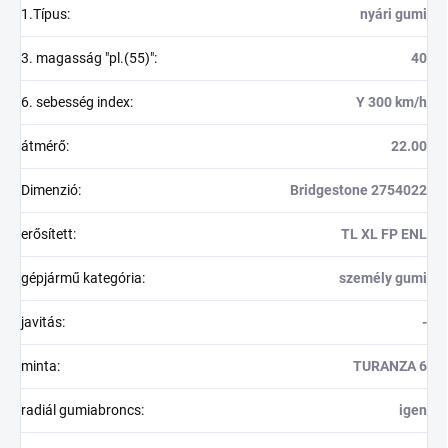
1.Típus
:
nyári gumi
3. magasság "pl.(55)"
:
40
6. sebesség index
:
Y 300 km/h
átmérő
:
22.00
Dimenzió
:
Bridgestone 2754022
erősített
:
TL XL FP ENL
gépjármű kategória
:
személy gumi
javitás
:
-
minta
:
TURANZA 6
radiál gumiabroncs
:
igen