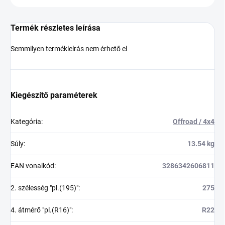
Termék részletes leírása
Semmilyen termékleírás nem érhető el
Kiegészítő paraméterek
Kategória
:
Offroad / 4x4
Súly
:
13.54 kg
EAN vonalkód
:
3286342606811
2. szélesség "pl.(195)"
:
275
4. átmérő "pl.(R16)"
:
R22