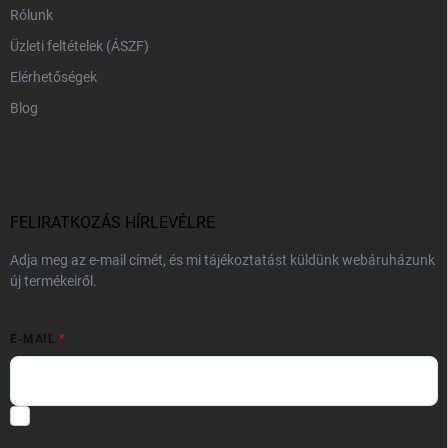
Rólunk
Üzleti feltételek (ÁSZF)
Elérhetőségek
Blog
FELIRATKOZÁS HÍRLEVÉLRE
Adja meg az e-mail címét, és mi tájékoztatást küldünk webáruházunk
új termékeiről.
E-MAIL
Hozzájárulok, hogy az általam önként megadott nevem és e-mail
címem felhasználásával a(z)
*cég neve
részemre e-mail útján