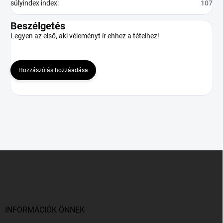
súlyindex index
:
107
Beszélgetés
Legyen az első, aki véleményt ír ehhez a tételhez!
Hozzászólás hozzáadása
L
á
b
l
é
c
INFORMÁCIÓK ÖNNEK