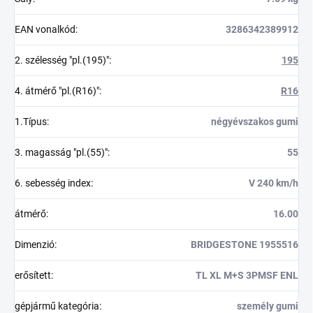
EAN vonalkód
:
3286342389912
2. szélesség "pl.(195)"
:
195
4. átmérő "pl.(R16)"
:
R16
1.Típus
:
négyévszakos gumi
3. magasság "pl.(55)"
:
55
6. sebesség index
:
V 240 km/h
átmérő
:
16.00
Dimenzió
:
BRIDGESTONE 1955516
erősített
:
TL XL M+S 3PMSF ENL
gépjármű kategória
:
személy gumi