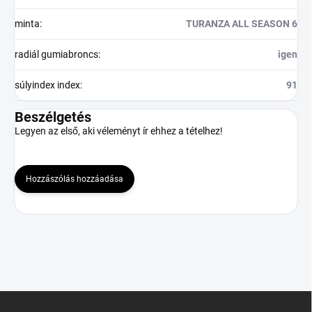
minta
:
TURANZA ALL SEASON 6
radiál gumiabroncs
:
igen
súlyindex index
:
91
Beszélgetés
Legyen az első, aki véleményt ír ehhez a tételhez!
Hozzászólás hozzáadása
L