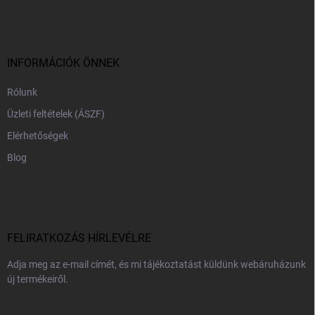
á
b
l
é
c
INFORMÁCIÓK ÖNNEK
Rólunk
Üzleti feltételek (ÁSZF)
Elérhetőségek
Blog
FELIRATKOZÁS HÍRLEVÉLRE
Adja meg az e-mail címét, és mi tájékoztatást küldünk webáruházunk
új termékeiről.