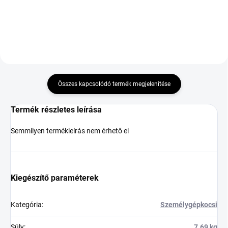
Kosárba
Kosárba
Összes kapcsolódó termék megjelenítése
Termék részletes leírása
Semmilyen termékleírás nem érhető el
Kiegészítő paraméterek
Kategória
:
Személygépkocsi
Súly
:
7.69 kg