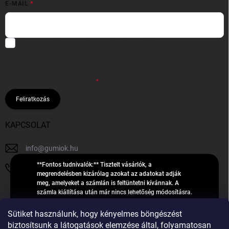
E-MAIL
Hozzájárulok, hogy az általam önként megadott nevem és e-mail
címem felhasználásával a(z)
*cég neve
részemre e-mail útján
hírleveleket, ajánlatokat küldjön. Kijelentem, hogy az
adatkezelési
tájékoztatót
elolvastam. Megértettem, hogy a hozzájárulásom
bármikor visszavonhatom.
Feliratkozás
KAPCSOLAT
info
@
gumiok.hu
**Fontos tudnivalók:** Tisztelt vásárlók, a
+36705429902
megrendelésben kizárólag azokat az adatokat adják
meg, amelyeket a számlán is feltüntetni kívánnak. A
számla kiállítása után már nincs lehetőség módosításra.
Hibás adatok esetén javításra csak a „megrendelés
Á
feldolgozása” státusz alatt van lehetőség! Csak új,
Sütiket használunk, hogy kényelmes böngészést
R
**2023-ban, 2024-ben vagy 2025-ben** gyártott
Árukereső.hu
biztosítsunk a látogatások elemzése által, folyamatosan
U
gumiabroncsokat árusítunk – a gumik **pontos DOT-