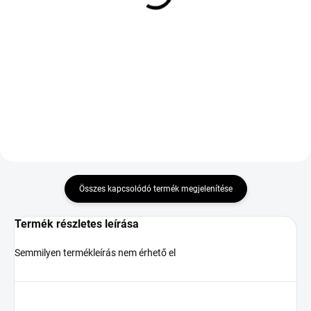
M+S 3PMSF FR
XL ZR
46 454 Ft
69 572 Ft
Kosárba
Kosárba
Összes kapcsolódó termék megjelenítése
Termék részletes leírása
Semmilyen termékleírás nem érhető el