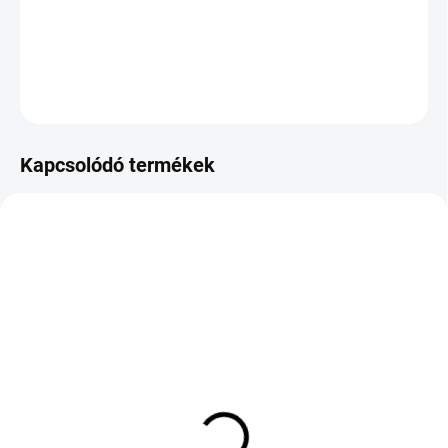
−
+
Hozzáadás a kosárhoz
KÉRDÉS
Kapcsolódó termékek
KÜLSŐ RAKTÁR MAX 1 NAP+2NAP A
KÜLSŐ RAKTÁR MAX 1 NAP+2NAP A
SZÁLITÁSIG
SZÁLITÁSIG
(>5 DB)
(>5 DB)
LAUFENN GFIT 4S LH71
TOYO PROXES SPORT 2
225/50 R18 99W TL XL
255/30 R19 91Y TL MFS