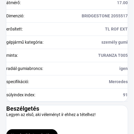
átmérő
:
17.00
Dimenzió
:
BRIDGESTONE 2055517
erősített
:
TL ROF EXT
gépjármű kategória
:
személy gumi
minta
:
TURANZA T005
radiál gumiabroncs
:
igen
specifikáció
:
Mercedes
súlyindex index
:
91
Beszélgetés
Legyen az első, aki véleményt ír ehhez a tételhez!