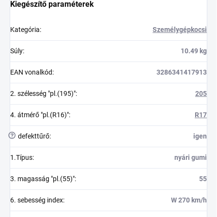
Kiegészítő paraméterek
Kategória
:
Személygépkocsi
Súly
:
10.49 kg
EAN vonalkód
:
3286341417913
2. szélesség "pl.(195)"
:
205
4. átmérő "pl.(R16)"
:
R17
?
defekttűrő
:
igen
1.Típus
:
nyári gumi
3. magasság "pl.(55)"
:
55
6. sebesség index
:
W 270 km/h