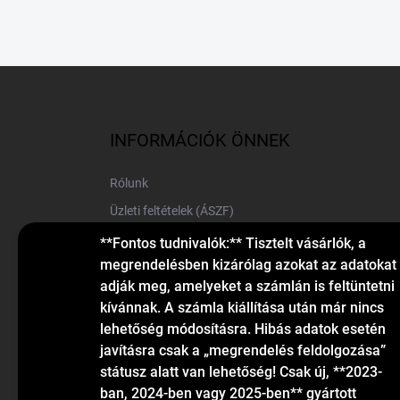
L
á
b
l
INFORMÁCIÓK ÖNNEK
é
c
Rólunk
Üzleti feltételek (ÁSZF)
Elérhetőségek
**Fontos tudnivalók:** Tisztelt vásárlók, a
megrendelésben kizárólag azokat az adatokat
Blog
adják meg, amelyeket a számlán is feltüntetni
kívánnak. A számla kiállítása után már nincs
lehetőség módosításra. Hibás adatok esetén
javításra csak a „megrendelés feldolgozása”
státusz alatt van lehetőség! Csak új, **2023-
ban, 2024-ben vagy 2025-ben** gyártott