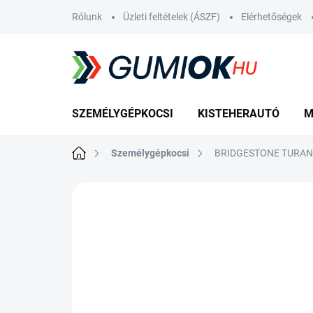
Ugrás
Rólunk
Üzleti feltételek (ÁSZF)
Elérhetőségek
a
fő
tartalomhoz
SZEMÉLYGÉPKOCSI
KISTEHERAUTÓ
M
Kezdőlap
Személygépkocsi
BRIDGESTONE TURANZ
Nincs értékelés
Ugrás az értékelé