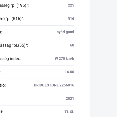
esség "pl.(195)"
:
225
rő "pl.(R16)"
:
R16
s
:
nyári gumi
asság "pl.(55)"
:
60
esség index
:
W 270 km/h
ő
:
16.00
zió
:
BRIDGESTONE 2256016
2021
tt
:
TL XL