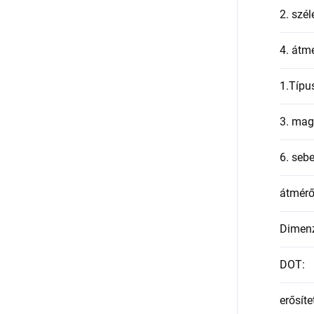
2. szél
4. átmé
1.Típu
3. mag
6. seb
átmér
Dimen
DOT
:
erősíte