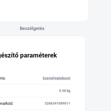
Beszélgetés
gészítő paraméterek
ria
:
Személygépkocsi
9.58 kg
onalkód
:
3286341089011