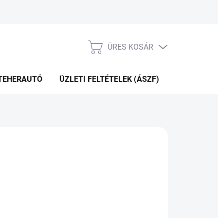
ÜRES KOSÁR
KOSÁR
TEHERAUTÓ
ÜZLETI FELTÉTELEK (ÁSZF)
WEBÁRUHÁ
81 Ft
.12