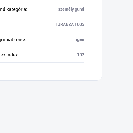
mű kategória
:
személy gumi
TURANZA T005
 gumiabroncs
:
igen
dex index
:
102