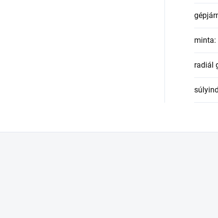
gépjár
minta
:
radiál
súlyin