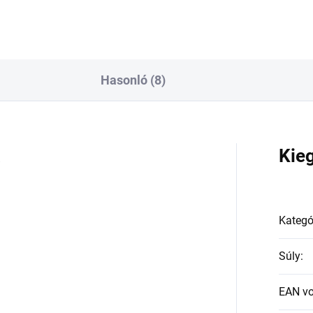
Hasonló (8)
a
Kie
Kategó
Súly
:
EAN v