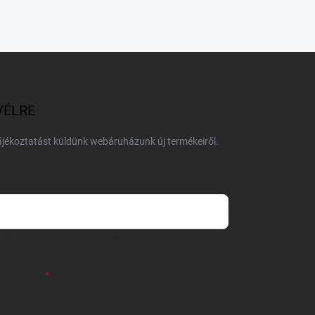
VÉLRE
tájékoztatást küldünk webáruházunk új termékeiről.
 önként megadott nevem és e-mail címem
részemre e-mail útján hírleveleket, ajánlatokat küldjön.
 tájékoztatót
elolvastam. Megértettem, hogy a
zavonhatom.