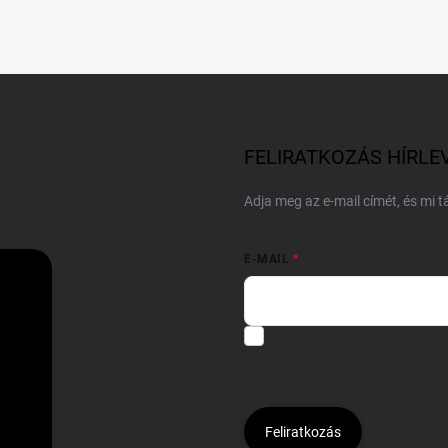
FELIRATKOZÁS HÍRLE
Adja meg az e-mail címét, és mi 
E-MAIL
Hozzájárulok, hogy az általam
felhasználásával a(z)
*cég neve
Kijelentem, hogy az
adatkezelési
hozzájárulásom bármikor viss
Feliratkozás