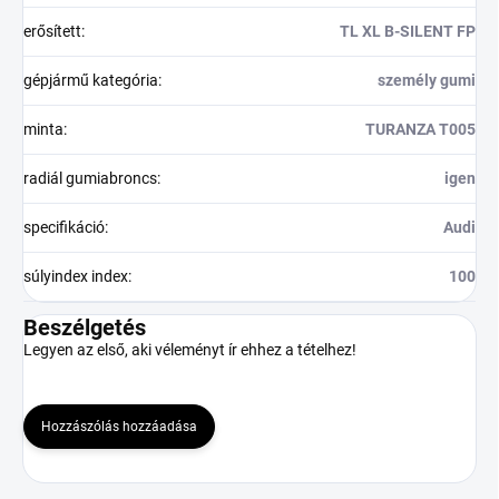
erősített
:
TL XL B-SILENT FP
gépjármű kategória
:
személy gumi
minta
:
TURANZA T005
radiál gumiabroncs
:
igen
specifikáció
:
Audi
súlyindex index
:
100
Beszélgetés
Legyen az első, aki véleményt ír ehhez a tételhez!
Hozzászólás hozzáadása