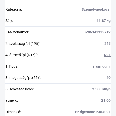
Kategória
:
Személygépkocsi
Súly
:
11.87 kg
EAN vonalkód
:
3286341319712
2. szélesség "pl.(195)"
:
245
4. átmérő "pl.(R16)"
:
R21
1.Típus
:
nyári gumi
3. magasság "pl.(55)"
:
40
6. sebesség index
:
Y 300 km/h
átmérő
:
21.00
Dimenzió
:
Bridgestone 2454021