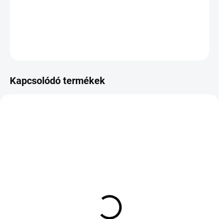
−
+
Hozzáadás a kosárhoz
KÉRDÉS
Kapcsolódó termékek
KÜLSŐ RAKTÁR MAX 4 NAP+2NAP A
RAKTÁRON
SZÁLITÁSIG
(2 DB)
(>5 DB)
CONTINENTAL
PIRELLI WINTER 240
PREMIUM CONTACT 6
SOTTOZERO SERIE II