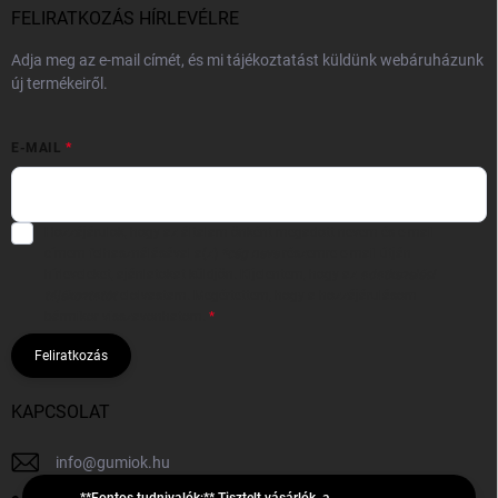
FELIRATKOZÁS HÍRLEVÉLRE
Adja meg az e-mail címét, és mi tájékoztatást küldünk webáruházunk
új termékeiről.
E-MAIL
Hozzájárulok, hogy az általam önként megadott nevem és e-mail
címem felhasználásával a(z)
*cég neve
részemre e-mail útján
hírleveleket, ajánlatokat küldjön. Kijelentem, hogy az
adatkezelési
tájékoztatót
elolvastam. Megértettem, hogy a hozzájárulásom
bármikor visszavonhatom.
Feliratkozás
KAPCSOLAT
info
@
gumiok.hu
**Fontos tudnivalók:** Tisztelt vásárlók, a