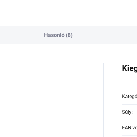
Hasonló (8)
a
Kie
Kategó
Súly
:
EAN v