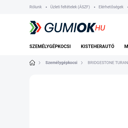
Ugrás
Rólunk
Üzleti feltételek (ÁSZF)
Elérhetőségek
a
fő
tartalomhoz
SZEMÉLYGÉPKOCSI
KISTEHERAUTÓ
M
Kezdőlap
Személygépkocsi
BRIDGESTONE TURANZ
Nincs értékelés
Ugrás az értékelé