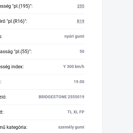
esség "pl.(195)"
:
255
rő "pl.(R16)"
:
R19
s
:
nyári gumi
asság "pl.(55)"
:
50
esség index
:
Y 300 km/h
ő
:
19.00
zió
:
BRIDGESTONE 2555019
tt
:
TL XL FP
mű kategória
:
személy gumi