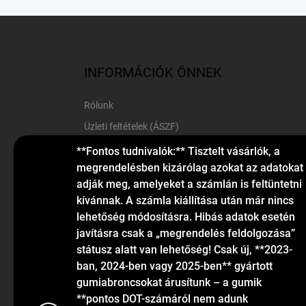
L
á
b
l
INFORMÁCIÓK ÖNNEK
é
c
Rólunk
Üzleti feltételek (ÁSZF)
Elérhetőségek
**Fontos tudnivalók:** Tisztelt vásárlók, a
megrendelésben kizárólag azokat az adatokat
Blog
adják meg, amelyeket a számlán is feltüntetni
kívánnak. A számla kiállítása után már nincs
lehetőség módosításra. Hibás adatok esetén
javításra csak a „megrendelés feldolgozása”
státusz alatt van lehetőség! Csak új, **2023-
ban, 2024-ben vagy 2025-ben** gyártott
gumiabroncsokat árusítunk – a gumik
KAPCSOLAT
**pontos DOT-számáról nem adunk