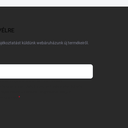
VÉLRE
tájékoztatást küldünk webáruházunk új termékeiről.
 önként megadott nevem és e-mail címem
részemre e-mail útján hírleveleket, ajánlatokat küldjön.
 tájékoztatót
elolvastam. Megértettem, hogy a
zavonhatom.