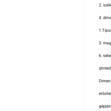
2. szél
4. átmé
1.Típu
3. mag
6. seb
átmér
Dimen
erősíte
gépjár