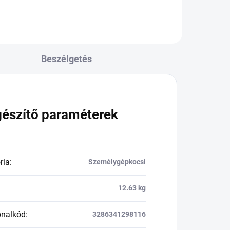
Beszélgetés
gészítő paraméterek
ria
:
Személygépkocsi
12.63 kg
onalkód
:
3286341298116