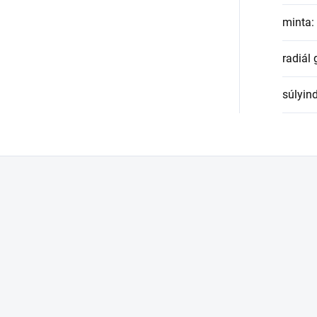
minta
:
radiál
súlyin