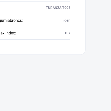
TURANZA T005
 gumiabroncs
:
igen
dex index
:
107