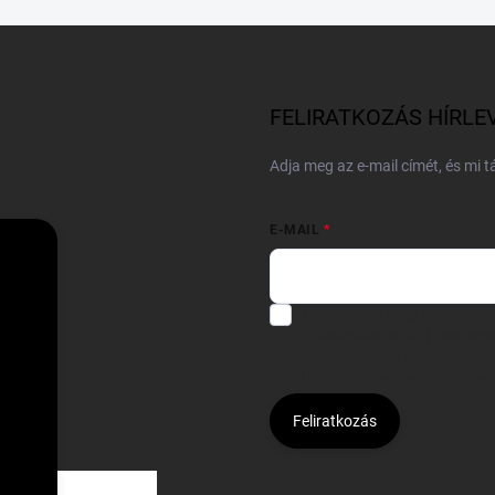
FELIRATKOZÁS HÍRLE
Adja meg az e-mail címét, és mi 
E-MAIL
Hozzájárulok, hogy az általam
felhasználásával a(z)
*cég neve
Kijelentem, hogy az
adatkezelési
hozzájárulásom bármikor viss
Feliratkozás
Á