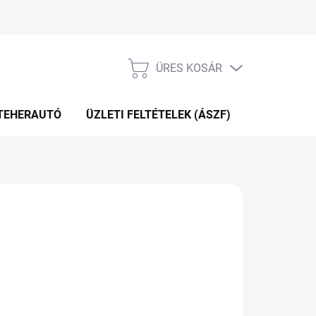
ÜRES KOSÁR
KOSÁR
TEHERAUTÓ
ÜZLETI FELTÉTELEK (ÁSZF)
WEBÁRUHÁ
P+2NAP A SZÁLITÁSIG
(1 DB)
Hozzáadás a kosárhoz