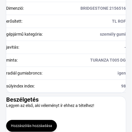
Dimenzió
:
BRIDGESTONE 2156516
erősített
:
TL ROF
gépjármű kategória
:
személy gumi
javitás
:
-
minta
:
TURANZA T005 DG
radiál gumiabroncs
:
igen
súlyindex index
:
98
Beszélgetés
Legyen az első, aki véleményt ír ehhez a tételhez!
Hozzászólás hozzáadása