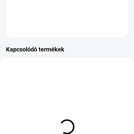
−
+
Hozzáadás a kosárhoz
KÉRDÉS
Kapcsolódó termékek
KÜLSŐ RAKTÁR MAX 8 NAP+2NA A
KÜLSŐ RAKTÁR MAX 8 NAP+2NA A
SZÁLITÁSIG
SZÁLITÁSIG
(>5 DB)
(>5 DB)
GOODRIDE ALL SEASON
Nexen N'Fera Sport XL
ELITE Z-401 235/60 R16
205/65 R17 100Y