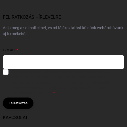
FELIRATKOZÁS HÍRLEVÉLRE
Adja meg az e-mail címét, és mi tájékoztatást küldünk webáruházunk
új termékeiről.
E-MAIL
Hozzájárulok, hogy az általam önként megadott nevem és e-mail
címem felhasználásával a(z)
*cég neve
részemre e-mail útján
hírleveleket, ajánlatokat küldjön. Kijelentem, hogy az
adatkezelési
tájékoztatót
elolvastam. Megértettem, hogy a hozzájárulásom
bármikor visszavonhatom.
Feliratkozás
KAPCSOLAT