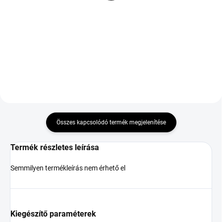
100V TL M+S 3PMSF
51 877 Ft
30 295 Ft
Kosárba
Kosárba
Összes kapcsolódó termék megjelenítése
Termék részletes leírása
Semmilyen termékleírás nem érhető el
Kiegészítő paraméterek