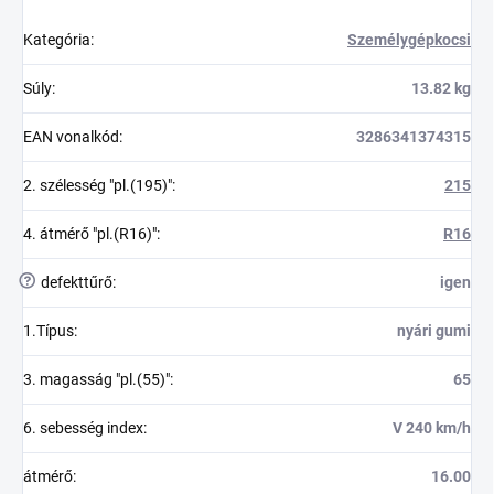
Kategória
:
Személygépkocsi
Súly
:
13.82 kg
EAN vonalkód
:
3286341374315
2. szélesség "pl.(195)"
:
215
4. átmérő "pl.(R16)"
:
R16
?
defekttűrő
:
igen
1.Típus
:
nyári gumi
3. magasság "pl.(55)"
:
65
6. sebesség index
:
V 240 km/h
átmérő
:
16.00