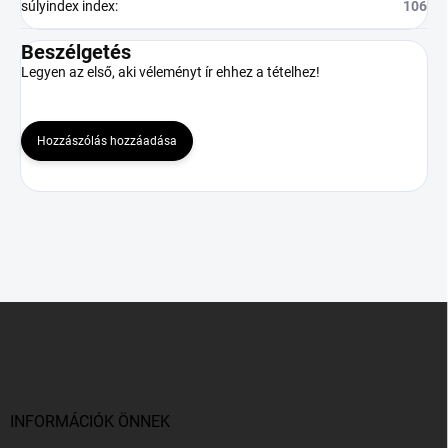
súlyindex index
:
106
Beszélgetés
Legyen az első, aki véleményt ír ehhez a tételhez!
Hozzászólás hozzáadása
L
á
b
l
é
c
INFORMÁCIÓK ÖNNEK