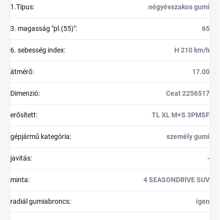
1.Típus
:
négyévszakos gumi
3. magasság "pl.(55)"
:
65
6. sebesség index
:
H 210 km/h
átmérő
:
17.00
Dimenzió
:
Ceat 2256517
erősített
:
TL XL M+S 3PMSF
gépjármű kategória
:
személy gumi
javitás
:
-
minta
:
4 SEASONDRIVE SUV
radiál gumiabroncs
:
igen