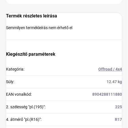
Termék részletes leírása
Semmilyen termékleírás nem érhető el
Kiegészítő paraméterek
Kategória
:
Offroad / 4x4
Súly
:
12.47 kg
EAN vonalkód
:
8904288111880
2. szélesség "pl.(195)"
:
225
4. átmérő "pl.(R16)"
:
R17