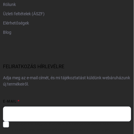
Rólunk
Üzleti feltételek (ÁSZF)
Elérhetőségek
Blog
FELIRATKOZÁS HÍRLEVÉLRE
Adja meg az e-mail címét, és mi tájékoztatást küldünk webáruházunk
új termékeiről.
E-MAIL
Hozzájárulok, hogy az általam önként megadott nevem és e-mail
címem felhasználásával a(z)
*cég neve
részemre e-mail útján