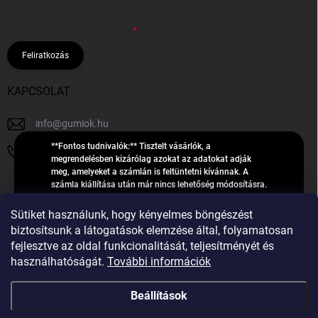
hírleveleket, ajánlatokat küldjön. Kijelentem, hogy az
adatkezelési
tájékoztatót
elolvastam. Megértettem, hogy a hozzájárulásom
bármikor visszavonhatom.
Feliratkozás
KAPCSOLAT
info
@
gumiok.hu
**Fontos tudnivalók:** Tisztelt vásárlók, a
+36705429902
megrendelésben kizárólag azokat az adatokat adják
meg, amelyeket a számlán is feltüntetni kívánnak. A
számla kiállítása után már nincs lehetőség módosításra.
Hibás adatok esetén javításra csak a „megrendelés
Á
feldolgozása” státusz alatt van lehetőség! Csak új,
Sütiket használunk, hogy kényelmes böngészést
R
**2023-ban, 2024-ben vagy 2025-ben** gyártott
Árukereső.hu
biztosítsunk a látogatások elemzése által, folyamatosan
U
gumiabroncsokat árusítunk – a gumik **pontos DOT-
fejlesztve az oldal funkcionalitását, teljesítményét és
számáról nem adunk felvilágosítást**! Köszönjük. A
K
használhatóságát.
További információk
feldolgozás alatt álló nagyszámú megrendelésre
E
tekintettel kérjük, **telefonon ne keressenek minket**. A
R
gumiok
telefonszám **nem szolgál** a megrendelések állapotáról
Beállítások
E
vagy feldolgozásáról való tájékoztatásra. Csak
S
**vészhelyzetben** hívjanak. Minden kérdésükre szívesen