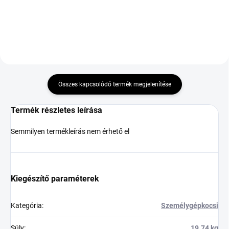
Kosárba
Kosárba
Összes kapcsolódó termék megjelenítése
Termék részletes leírása
Semmilyen termékleírás nem érhető el
Kiegészítő paraméterek
Kategória
:
Személygépkocsi
Súly
:
19.74 kg