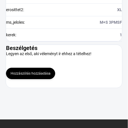
erosittet2
:
XL
ms_jeloles
:
M+S 3PMSF
kerek
:
1
Beszélgetés
Legyen az első, aki véleményt ír ehhez a tételhez!
Hozzászólás hozzáadása
L