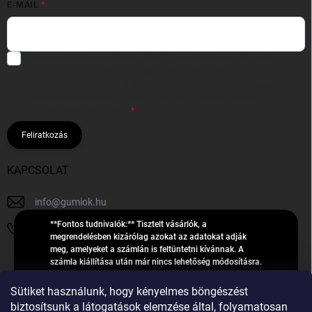
E-MAIL
Hozzájárulok, hogy az általam önként megadott nevem és e-mail
címem felhasználásával a(z)
*cég neve
részemre e-mail útján
hírleveleket, ajánlatokat küldjön. Kijelentem, hogy az
adatkezelési
tájékoztatót
elolvastam. Megértettem, hogy a hozzájárulásom
bármikor visszavonhatom.
Feliratkozás
KAPCSOLAT
info
@
gumiok.hu
**Fontos tudnivalók:** Tisztelt vásárlók, a
+36705429902
megrendelésben kizárólag azokat az adatokat adják
meg, amelyeket a számlán is feltüntetni kívánnak. A
számla kiállítása után már nincs lehetőség módosításra.
Hibás adatok esetén javításra csak a „megrendelés
Á
feldolgozása” státusz alatt van lehetőség! Csak új,
Sütiket használunk, hogy kényelmes böngészést
R
**2023-ban, 2024-ben vagy 2025-ben** gyártott
Árukereső.hu
biztosítsunk a látogatások elemzése által, folyamatosan
U
gumiabroncsokat árusítunk – a gumik **pontos DOT-