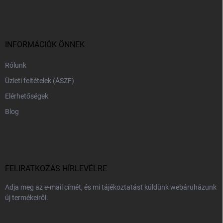
á
b
l
é
c
INFORMÁCIÓK ÖNNEK
Rólunk
Üzleti feltételek (ÁSZF)
Elérhetőségek
Blog
FELIRATKOZÁS HÍRLEVÉLRE
Adja meg az e-mail címét, és mi tájékoztatást küldünk webáruházunk
új termékeiről.