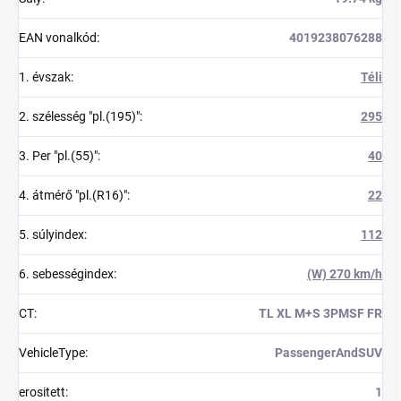
EAN vonalkód
:
4019238076288
1. évszak
:
Téli
2. szélesség "pl.(195)"
:
295
3. Per "pl.(55)"
:
40
4. átmérő "pl.(R16)"
:
22
5. súlyindex
:
112
6. sebességindex
:
(W) 270 km/h
CT
:
TL XL M+S 3PMSF FR
VehicleType
:
PassengerAndSUV
erositett
:
1