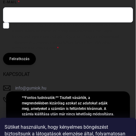
E-MAIL
Hozzájárulok, hogy az általam önként megadott nevem és e-mail
címem felhasználásával a(z)
*cég neve
részemre e-mail útján
hírleveleket, ajánlatokat küldjön. Kijelentem, hogy az
adatkezelési
tájékoztatót
elolvastam. Megértettem, hogy a hozzájárulásom
bármikor visszavonhatom.
Feliratkozás
KAPCSOLAT
info
@
gumiok.hu
**Fontos tudnivalók:** Tisztelt vásárlók, a
+36705429902
megrendelésben kizárólag azokat az adatokat adják
meg, amelyeket a számlán is feltüntetni kívánnak. A
számla kiállítása után már nincs lehetőség módosításra.
Hibás adatok esetén javításra csak a „megrendelés
Á
feldolgozása” státusz alatt van lehetőség! Csak új,
Sütiket használunk, hogy kényelmes böngészést
R
**2023-ban, 2024-ben vagy 2025-ben** gyártott
Árukereső.hu
biztosítsunk a látogatások elemzése által, folyamatosan
U
gumiabroncsokat árusítunk – a gumik **pontos DOT-