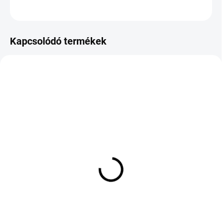
KÉRDÉS
Kapcsolódó termékek
KÜLSŐ RAKTÁR MAX 8 NAP+2NA A
KÜLSŐ RAKTÁR MAX 8 NAP+2NA A
SZÁLITÁSIG
SZÁLITÁSIG
(>5 DB)
(>5 DB)
GOODYEAR EAGLE F1
GT RADIAL CLIMATE
GSD3 195/45 R17 81W
ACTIVE 215/50 R19 93H
TL FP
TL M+S 3PMSF EVR
61 534 Ft
46 157 Ft