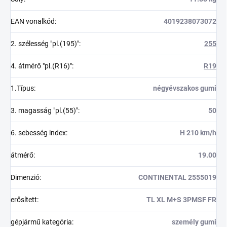
EAN vonalkód
:
4019238073072
2. szélesség "pl.(195)"
:
255
4. átmérő "pl.(R16)"
:
R19
1.Típus
:
négyévszakos gumi
3. magasság "pl.(55)"
:
50
6. sebesség index
:
H 210 km/h
átmérő
:
19.00
Dimenzió
:
CONTINENTAL 2555019
erősített
:
TL XL M+S 3PMSF FR
gépjármű kategória
:
személy gumi