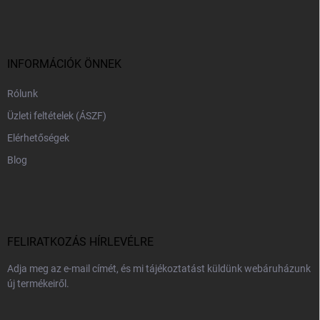
á
b
l
é
c
INFORMÁCIÓK ÖNNEK
Rólunk
Üzleti feltételek (ÁSZF)
Elérhetőségek
Blog
FELIRATKOZÁS HÍRLEVÉLRE
Adja meg az e-mail címét, és mi tájékoztatást küldünk webáruházunk
új termékeiről.