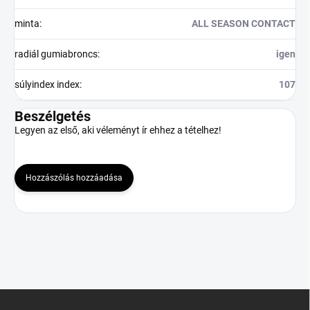
minta
:
ALL SEASON CONTACT
radiál gumiabroncs
:
igen
súlyindex index
:
107
Beszélgetés
Legyen az első, aki véleményt ír ehhez a tételhez!
Hozzászólás hozzáadása
L