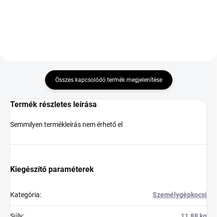
Kosárba
Kosárba
Összes kapcsolódó termék megjelenítése
Termék részletes leírása
Semmilyen termékleírás nem érhető el
Kiegészítő paraméterek
Kategória
:
Személygépkocsi
Súly
:
11.88 kg