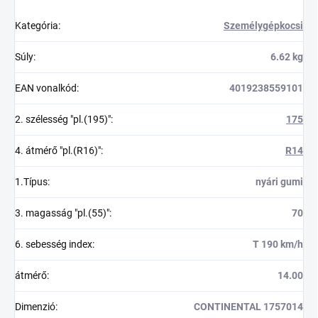
Kategória
:
Személygépkocsi
Súly
:
6.62 kg
EAN vonalkód
:
4019238559101
2. szélesség "pl.(195)"
:
175
4. átmérő "pl.(R16)"
:
R14
1.Típus
:
nyári gumi
3. magasság "pl.(55)"
:
70
6. sebesség index
:
T 190 km/h
átmérő
:
14.00
Dimenzió
:
CONTINENTAL 1757014