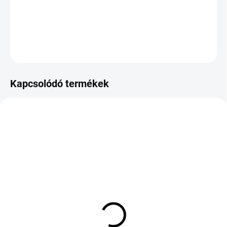
−
+
Hozzáadás a kosárhoz
KÉRDÉS
Kapcsolódó termékek
KÜLSŐ RAKTÁR MAX 4 NAP+2NAP A
KÜLSŐ RAKTÁR MAX 8 NAP+2NA A
SZÁLITÁSIG
SZÁLITÁSIG
(>5 DB)
(>5 DB)
LANDSPIDER
LANDSPIDER
EUROTRAXX A/S 255/40
EUROTRAXX A/S 225/65