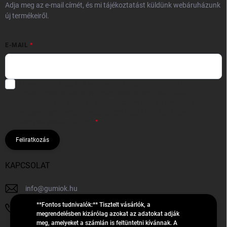
Adja meg az e-mail címét, és mi tájékoztatást küldünk webáruházunk
új termékeiről.
E-MAIL
Hozzájárulok, hogy az általam önként megadott nevem és e-mail
címem felhasználásával a(z)
*cég neve
részemre e-mail útján
hírleveleket, ajánlatokat küldjön. Kijelentem, hogy az
adatkezelési
tájékoztatót
elolvastam. Megértettem, hogy a hozzájárulásom
bármikor visszavonhatom.
Feliratkozás
KAPCSOLAT
info
@
gumiok.hu
**Fontos tudnivalók:** Tisztelt vásárlók, a
+36705429902
megrendelésben kizárólag azokat az adatokat adják
meg, amelyeket a számlán is feltüntetni kívánnak. A