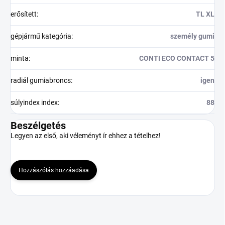
erősített
:
TL XL
gépjármű kategória
:
személy gumi
minta
:
CONTI ECO CONTACT 5
radiál gumiabroncs
:
igen
súlyindex index
:
88
Beszélgetés
Legyen az első, aki véleményt ír ehhez a tételhez!
Hozzászólás hozzáadása