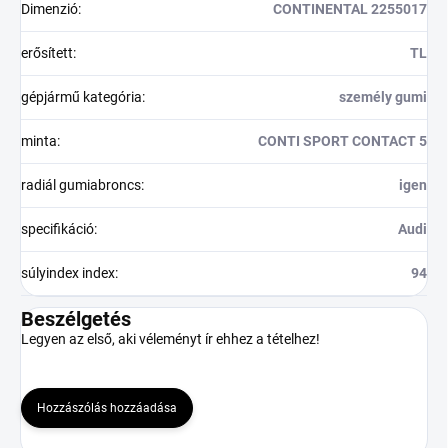
Dimenzió
:
CONTINENTAL 2255017
erősített
:
TL
gépjármű kategória
:
személy gumi
minta
:
CONTI SPORT CONTACT 5
radiál gumiabroncs
:
igen
specifikáció
:
Audi
súlyindex index
:
94
Beszélgetés
Legyen az első, aki véleményt ír ehhez a tételhez!
Hozzászólás hozzáadása