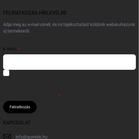
FELIRATKOZÁS HÍRLEVÉLRE
Adja meg az e-mail címét, és mi tájékoztatást küldünk webáruházunk
új termékeiről.
E-MAIL
Hozzájárulok, hogy az általam önként megadott nevem és e-mail
címem felhasználásával a(z)
*cég neve
részemre e-mail útján
hírleveleket, ajánlatokat küldjön. Kijelentem, hogy az
adatkezelési
tájékoztatót
elolvastam. Megértettem, hogy a hozzájárulásom
bármikor visszavonhatom.
Feliratkozás
KAPCSOLAT
info
@
gumiok.hu