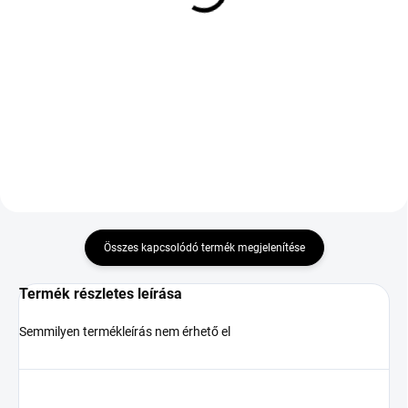
3PMSF
FP
28 160 Ft
60 315 Ft
Kosárba
Kosárba
DOT:2025
Összes kapcsolódó termék megjelenítése
Termék részletes leírása
Semmilyen termékleírás nem érhető el