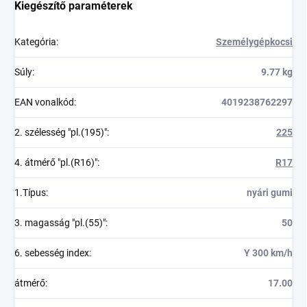
Kiegészítő paraméterek
Kategória
:
Személygépkocsi
Súly
:
9.77 kg
EAN vonalkód
:
4019238762297
2. szélesség "pl.(195)"
:
225
4. átmérő "pl.(R16)"
:
R17
1.Típus
:
nyári gumi
3. magasság "pl.(55)"
:
50
6. sebesség index
:
Y 300 km/h
átmérő
:
17.00