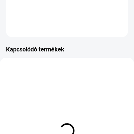
−
+
Hozzáadás a kosárhoz
KÉRDÉS
Kapcsolódó termékek
KÜLSŐ RAKTÁR MAX 8 NAP+2NA A
KÉT MUNKANAP
SZÁLITÁSIG
(>5 DB)
(>5 DB)
KUMHO SOLUS 4S HA32
MICHELIN PRIMACY 4
175/60 R16 82H TL M+S
205/55 R16 91H TL S2