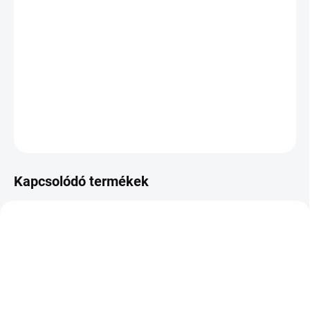
KÉZBESÍTÉS:
2026.8.12
−
+
Hozzáadás a kosárhoz
DOT:2025
KÉRDÉS
Kapcsolódó termékek