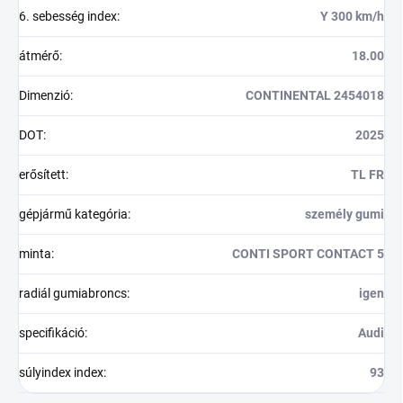
6. sebesség index
:
Y 300 km/h
átmérő
:
18.00
Dimenzió
:
CONTINENTAL 2454018
DOT
:
2025
erősített
:
TL FR
gépjármű kategória
:
személy gumi
minta
:
CONTI SPORT CONTACT 5
radiál gumiabroncs
:
igen
specifikáció
:
Audi
súlyindex index
:
93