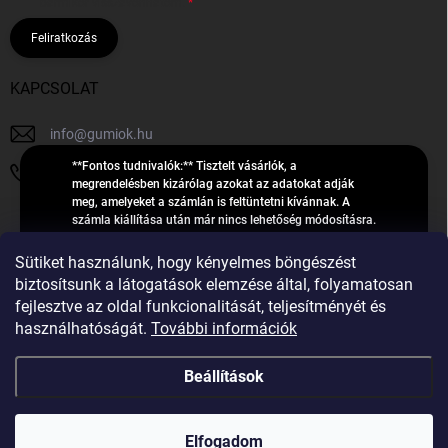
bármikor visszavonhatom.
Feliratkozás
KAPCSOLAT
info
@
gumiok.hu
**Fontos tudnivalók:** Tisztelt vásárlók, a
+36705429902
megrendelésben kizárólag azokat az adatokat adják
meg, amelyeket a számlán is feltüntetni kívánnak. A
számla kiállítása után már nincs lehetőség módosításra.
Hibás adatok esetén javításra csak a „megrendelés
Á
feldolgozása” státusz alatt van lehetőség! Csak új,
Sütiket használunk, hogy kényelmes böngészést
R
**2023-ban, 2024-ben vagy 2025-ben** gyártott
Árukereső.hu
biztosítsunk a látogatások elemzése által, folyamatosan
U
gumiabroncsokat árusítunk – a gumik **pontos DOT-
fejlesztve az oldal funkcionalitását, teljesítményét és
számáról nem adunk felvilágosítást**! Köszönjük. A
K
használhatóságát.
További információk
feldolgozás alatt álló nagyszámú megrendelésre
E
tekintettel kérjük, **telefonon ne keressenek minket**. A
R
gumiok
telefonszám **nem szolgál** a megrendelések állapotáról
Beállítások
E
vagy feldolgozásáról való tájékoztatásra. Csak
S
**vészhelyzetben** hívjanak. Minden kérdésükre szívesen
válaszolunk a **[gumisuperke@gmail.com]
Ő
Copyright 2026
GumiOK.hu webáruház
. Minden jog fenntartva.
(mailto:gumisuperke@gmail.com)** címre küldött e-mail
Elfogadom