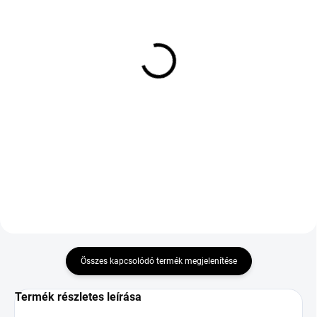
KÜLSŐ RAKTÁR MAX5 NAP+2NAP A
KÜLSŐ RAKTÁR MAX5 NAP+2NAP A
SZÁLITÁSIG
SZÁLITÁSIG
(>5 DB)
(5 DB)
HANKOOK K135 VENTUS
HANKOOK K135 VENTUS
PRIME 4 205/55 R17 95V
PRIME 4 215/55 R17 94V
TL XL FP
TL FP
40 379 Ft
43 450 Ft
Kosárba
Kosárba
Összes kapcsolódó termék megjelenítése
Termék részletes leírása