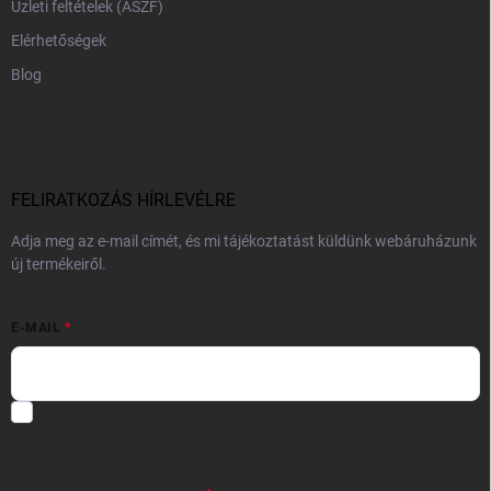
Üzleti feltételek (ÁSZF)
Elérhetőségek
Blog
FELIRATKOZÁS HÍRLEVÉLRE
Adja meg az e-mail címét, és mi tájékoztatást küldünk webáruházunk
új termékeiről.
E-MAIL
Hozzájárulok, hogy az általam önként megadott nevem és e-mail
címem felhasználásával a(z)
*cég neve
részemre e-mail útján
hírleveleket, ajánlatokat küldjön. Kijelentem, hogy az
adatkezelési
tájékoztatót
elolvastam. Megértettem, hogy a hozzájárulásom