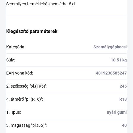
Semmilyen termékleírás nem érhető el
Kiegészítő paraméterek
Kategória
:
Személygépkocsi
Súly
:
10.51 kg
EAN vonalkód
:
4019238585247
2. szélesség "pl.(195)"
:
245
4. átmérő "pl.(R16)"
:
R18
1.Típus
:
nyári gumi
3. magasság "pl.(55)"
:
40