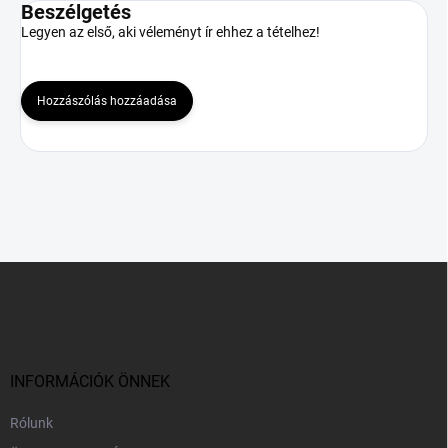
Beszélgetés
Legyen az első, aki véleményt ír ehhez a tételhez!
Hozzászólás hozzáadása
L
á
b
l
é
c
INFORMÁCIÓK ÖNNEK
Rólunk