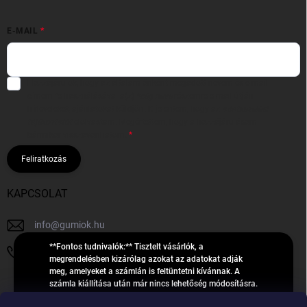
E-MAIL
Hozzájárulok, hogy az általam önként megadott nevem és e-mail
címem felhasználásával a(z)
*cég neve
részemre e-mail útján
hírleveleket, ajánlatokat küldjön. Kijelentem, hogy az
adatkezelési
tájékoztatót
elolvastam. Megértettem, hogy a hozzájárulásom
bármikor visszavonhatom.
Feliratkozás
KAPCSOLAT
info
@
gumiok.hu
**Fontos tudnivalók:** Tisztelt vásárlók, a
+36705429902
megrendelésben kizárólag azokat az adatokat adják
meg, amelyeket a számlán is feltüntetni kívánnak. A
számla kiállítása után már nincs lehetőség módosításra.
Hibás adatok esetén javításra csak a „megrendelés
Á