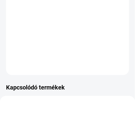
VÁRHATÓ
KÉZBESÍTÉS:
2026.8.12
−
+
Hozzáadás a kosárhoz
DOT:2020
KÉRDÉS
Kapcsolódó termékek