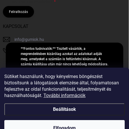
bármikor visszavonhatom.
Feliratkozás
KAPCSOLAT
info
@
gumiok.hu
**Fontos tudnivalók:** Tisztelt vásárlók, a
+36705429902
megrendelésben kizárólag azokat az adatokat adják
meg, amelyeket a számlán is feltüntetni kívánnak. A
számla kiállítása után már nincs lehetőség módosításra.
Hibás adatok esetén javításra csak a „megrendelés
Á
feldolgozása” státusz alatt van lehetőség! Csak új,
Sütiket használunk, hogy kényelmes böngészést
R
**2023-ban, 2024-ben vagy 2025-ben** gyártott
Árukereső.hu
biztosítsunk a látogatások elemzése által, folyamatosan
U
gumiabroncsokat árusítunk – a gumik **pontos DOT-
fejlesztve az oldal funkcionalitását, teljesítményét és
számáról nem adunk felvilágosítást**! Köszönjük. A
K
használhatóságát.
További információk
feldolgozás alatt álló nagyszámú megrendelésre
E
tekintettel kérjük, **telefonon ne keressenek minket**. A
R
gumiok
telefonszám **nem szolgál** a megrendelések állapotáról
Beállítások
E
vagy feldolgozásáról való tájékoztatásra. Csak
S
**vészhelyzetben** hívjanak. Minden kérdésükre szívesen
válaszolunk a **[gumisuperke@gmail.com]
Ő
Copyright 2026
GumiOK.hu webáruház
. Minden jog fenntartva.
(mailto:gumisuperke@gmail.com)** címre küldött e-mail
Elfogadom