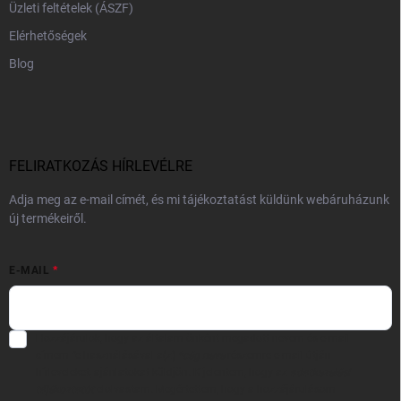
Üzleti feltételek (ÁSZF)
Elérhetőségek
Blog
FELIRATKOZÁS HÍRLEVÉLRE
Adja meg az e-mail címét, és mi tájékoztatást küldünk webáruházunk
új termékeiről.
E-MAIL
Hozzájárulok, hogy az általam önként megadott nevem és e-mail
címem felhasználásával a(z)
*cég neve
részemre e-mail útján
hírleveleket, ajánlatokat küldjön. Kijelentem, hogy az
adatkezelési
tájékoztatót
elolvastam. Megértettem, hogy a hozzájárulásom