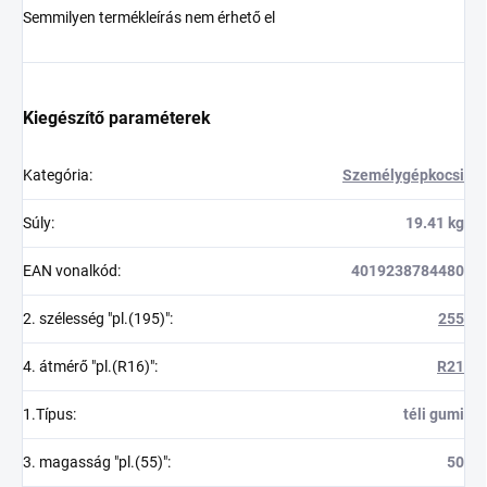
Semmilyen termékleírás nem érhető el
Kiegészítő paraméterek
Kategória
:
Személygépkocsi
Súly
:
19.41 kg
EAN vonalkód
:
4019238784480
2. szélesség "pl.(195)"
:
255
4. átmérő "pl.(R16)"
:
R21
1.Típus
:
téli gumi
3. magasság "pl.(55)"
:
50