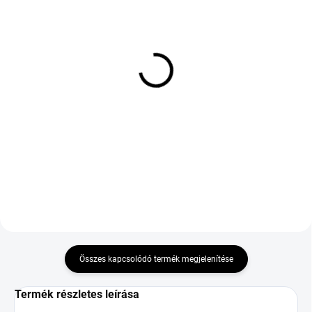
KÜLSŐ RAKTÁR MAX 8 NAP+2NA A
KÜLSŐ RAKTÁR MAX 8 NAP+2NA A
SZÁLITÁSIG
SZÁLITÁSIG
(>5 DB)
(>5 DB)
MICHELIN PILOT SPORT
WANLI SW611 195/65
EV 295/35 R21 107W TL
R15 95T TL XL M+S
XL AC EV FP POLESTAR
3PMSF
126 127 Ft
33 155 Ft
Kosárba
Kosárba
Összes kapcsolódó termék megjelenítése
Termék részletes leírása