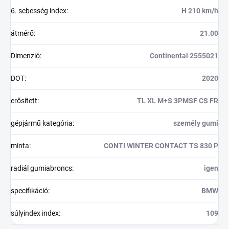
6. sebesség index
:
H 210 km/h
átmérő
:
21.00
Dimenzió
:
Continental 2555021
DOT
:
2020
erősített
:
TL XL M+S 3PMSF CS FR
gépjármű kategória
:
személy gumi
minta
:
CONTI WINTER CONTACT TS 830 P
radiál gumiabroncs
:
igen
specifikáció
:
BMW
súlyindex index
:
109