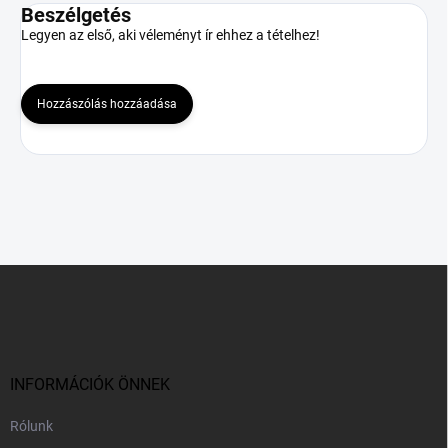
Beszélgetés
Legyen az első, aki véleményt ír ehhez a tételhez!
Hozzászólás hozzáadása
L
á
b
l
é
c
INFORMÁCIÓK ÖNNEK
Rólunk