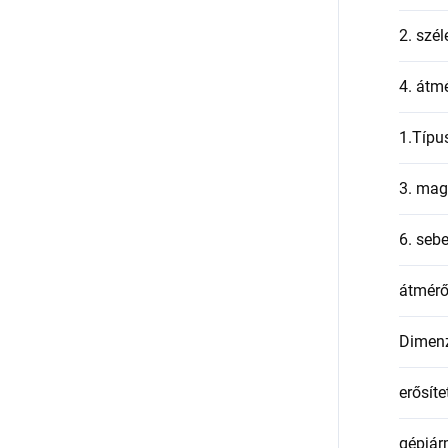
2. szél
4. átmé
1.Típu
3. mag
6. seb
átmér
Dimen
erősíte
gépjár