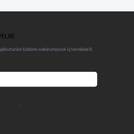
VÉLRE
tájékoztatást küldünk webáruházunk új termékeiről.
 önként megadott nevem és e-mail címem
részemre e-mail útján hírleveleket, ajánlatokat küldjön.
 tájékoztatót
elolvastam. Megértettem, hogy a
zavonhatom.