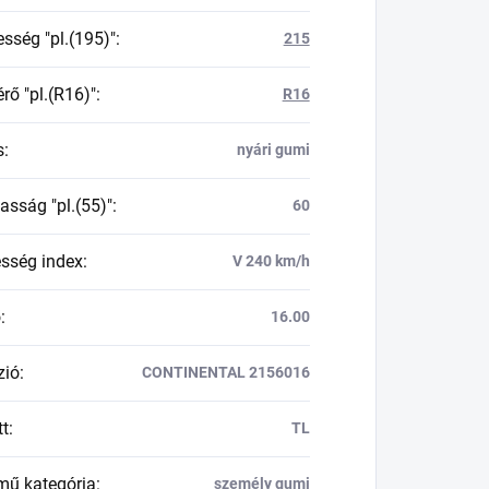
esség "pl.(195)"
:
215
rő "pl.(R16)"
:
R16
s
:
nyári gumi
asság "pl.(55)"
:
60
esség index
:
V 240 km/h
ő
:
16.00
zió
:
CONTINENTAL 2156016
tt
:
TL
mű kategória
:
személy gumi