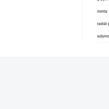
minta
:
radiál
súlyin