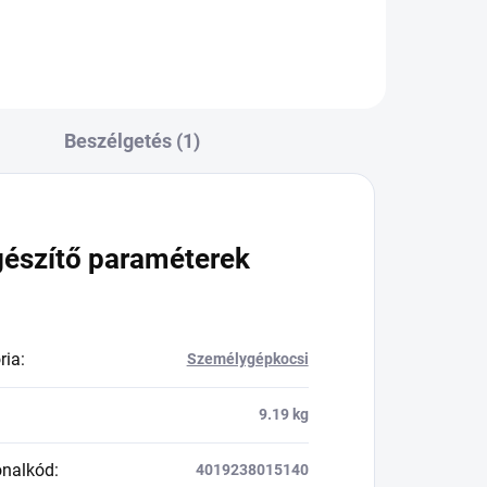
Beszélgetés (1)
gészítő paraméterek
ria
:
Személygépkocsi
9.19 kg
onalkód
:
4019238015140