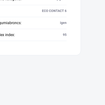
ECO CONTACT 6
 gumiabroncs
:
igen
dex index
:
95