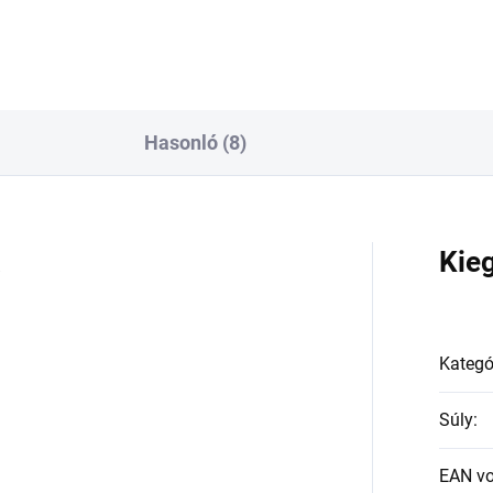
Hasonló (8)
a
Kie
Kategó
Súly
:
EAN v