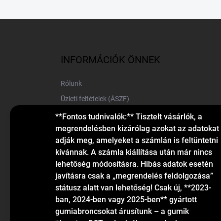
L
á
b
l
INFORMÁCIÓK ÖNNEK
é
c
Rólunk
Üzleti feltételek (ÁSZF)
Elérhetőségek
**Fontos tudnivalók:** Tisztelt vásárlók, a
megrendelésben kizárólag azokat az adatokat
Blog
adják meg, amelyeket a számlán is feltüntetni
kívánnak. A számla kiállítása után már nincs
lehetőség módosításra. Hibás adatok esetén
javításra csak a „megrendelés feldolgozása”
státusz alatt van lehetőség! Csak új, **2023-
ban, 2024-ben vagy 2025-ben** gyártott
gumiabroncsokat árusítunk – a gumik