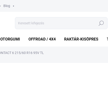
Blog
Keresés
OTORGUMI
OFFROAD / 4X4
RAKTÁR-KISÖPRES
NTACT 6 215/60 R16 95V TL
shez
MÁRKA:
CONTINENTAL
53 643 Ft
Egységár:
KÜLSŐ RAKTÁR MAX5 NAP
−
+