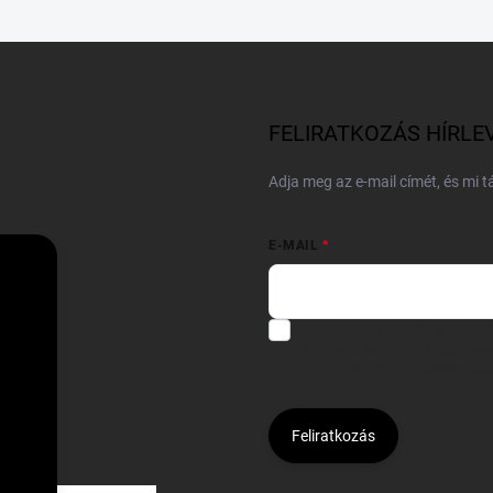
FELIRATKOZÁS HÍRLE
Adja meg az e-mail címét, és mi 
E-MAIL
Hozzájárulok, hogy az általam
felhasználásával a(z)
*cég neve
Kijelentem, hogy az
adatkezelési
hozzájárulásom bármikor viss
Feliratkozás