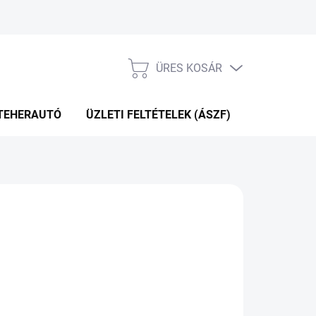
ÜRES KOSÁR
KOSÁR
TEHERAUTÓ
ÜZLETI FELTÉTELEK (ÁSZF)
WEBÁRUHÁ
+2NAP A SZÁLITÁSIG
(>5 DB)
Hozzáadás a kosárhoz