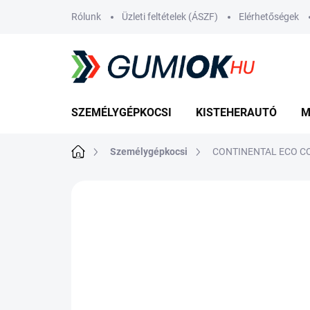
Ugrás
Rólunk
Üzleti feltételek (ÁSZF)
Elérhetőségek
a
fő
tartalomhoz
SZEMÉLYGÉPKOCSI
KISTEHERAUTÓ
M
Kezdőlap
Személygépkocsi
CONTINENTAL ECO CO
Nincs értékelés
Ugrás az értékelé