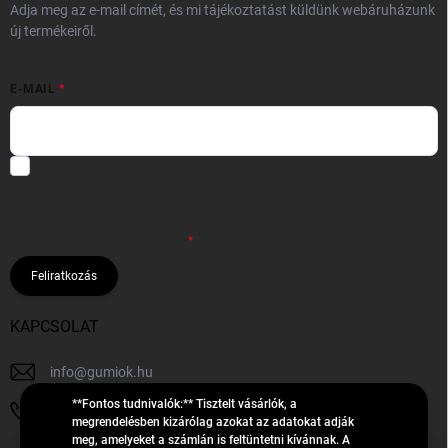
Adja meg az e-mail címét, és mi tájékoztatást küldünk webáruházunk
új termékeiről.
E-MAIL
Hozzájárulok, hogy az általam önként megadott nevem és e-mail
címem felhasználásával a(z)
*cég neve
részemre e-mail útján
hírleveleket, ajánlatokat küldjön. Kijelentem, hogy az
adatkezelési
tájékoztatót
elolvastam. Megértettem, hogy a hozzájárulásom
bármikor visszavonhatom.
Feliratkozás
KAPCSOLAT
info
@
gumiok.hu
**Fontos tudnivalók:** Tisztelt vásárlók, a
+36705429902
megrendelésben kizárólag azokat az adatokat adják
meg, amelyeket a számlán is feltüntetni kívánnak. A