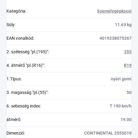
Kategória
:
Személygépkocsi
Súly
:
11.63 kg
EAN vonalkód
:
4019238075267
2. szélesség "pl.(195)"
:
255
4. átmérő "pl.(R16)"
:
R19
1.Típus
:
nyári gumi
3. magasság "pl.(55)"
:
50
6. sebesség index
:
T 190 km/h
átmérő
:
19.00
Dimenzió
:
CONTINENTAL 2555019