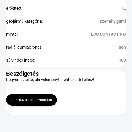
erősített
:
TL
gépjármű kategória
:
személy gumi
minta
:
ECO CONTACT 6 Q
radiál gumiabroncs
:
igen
súlyindex index
:
103
Beszélgetés
Legyen az első, aki véleményt ír ehhez a tételhez!
Hozzászólás hozzáadása