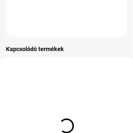
−
+
Hozzáadás a kosárhoz
KÉRDÉS
Kapcsolódó termékek
KÜLSŐ RAKTÁR MAX 8 NAP+2NA A
KÜLSŐ RAKTÁR MAX 8 NAP+2NA A
SZÁLITÁSIG
SZÁLITÁSIG
(>5 DB)
(>5 DB)
HANKOOK W330A
HANKOOK H750
WINTER ICEPT EVO3
KINERGY 4S 2 275/35