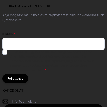
FELIRATKOZÁS HÍRLEVÉLRE
Adja meg az e-mail címét, és mi tájékoztatást küldünk webáruházunk
új termékeiről.
E-MAIL
Hozzájárulok, hogy az általam önként megadott nevem és e-mail
címem felhasználásával a(z)
*cég neve
részemre e-mail útján
hírleveleket, ajánlatokat küldjön. Kijelentem, hogy az
adatkezelési
tájékoztatót
elolvastam. Megértettem, hogy a hozzájárulásom
bármikor visszavonhatom.
Feliratkozás
KAPCSOLAT
info
@
gumiok.hu