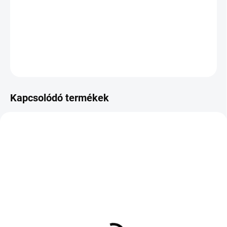
−
+
Hozzáadás a kosárhoz
KÉRDÉS
Kapcsolódó termékek
KÉT MUNKANAP
KÉT MUNKANAP
(4 DB)
(1 DB)
Hankook Ventus Prime3
NOKIAN TYRES