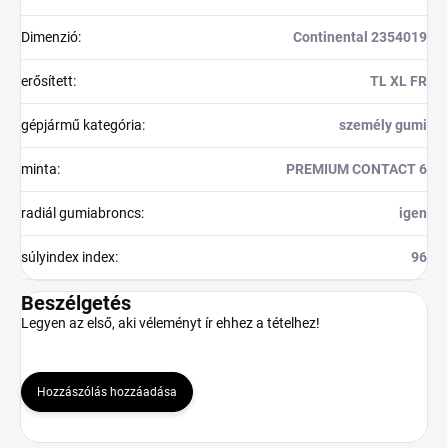
Dimenzió
:
Continental 2354019
erősített
:
TL XL FR
gépjármű kategória
:
személy gumi
minta
:
PREMIUM CONTACT 6
radiál gumiabroncs
:
igen
súlyindex index
:
96
Beszélgetés
Legyen az első, aki véleményt ír ehhez a tételhez!
Hozzászólás hozzáadása