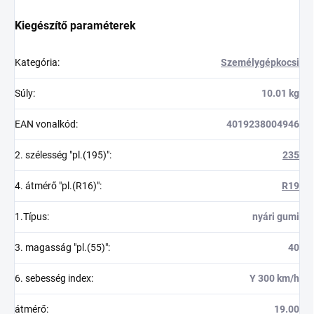
Kiegészítő paraméterek
Kategória
:
Személygépkocsi
Súly
:
10.01 kg
EAN vonalkód
:
4019238004946
2. szélesség "pl.(195)"
:
235
4. átmérő "pl.(R16)"
:
R19
1.Típus
:
nyári gumi
3. magasság "pl.(55)"
:
40
6. sebesség index
:
Y 300 km/h
átmérő
:
19.00