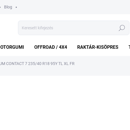
Blog
Keresés
OTORGUMI
OFFROAD / 4X4
RAKTÁR-KISÖPRES
M CONTACT 7 235/40 R18 95Y TL XL FR
shez
MÁRKA:
CONTINENTAL
48 865 Ft
Egységár:
KÜLSŐ RAKTÁR MAX 2 NA
−
+