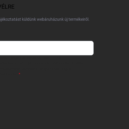
VÉLRE
tájékoztatást küldünk webáruházunk új termékeiről.
 önként megadott nevem és e-mail címem
részemre e-mail útján hírleveleket, ajánlatokat küldjön.
 tájékoztatót
elolvastam. Megértettem, hogy a
zavonhatom.