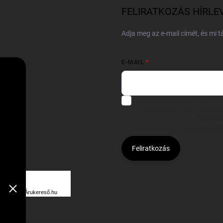
FELIRATKOZÁS HÍRLE
Adja meg az e-mail címét, és mi 
E-MAIL
Hozzájárulok, hogy az általam
felhasználásával a(z)
*cég neve
Kijelentem, hogy az
adatkezelési
hozzájárulásom bármikor viss
Feliratkozás
Á
R
Árukereső.hu
U
K