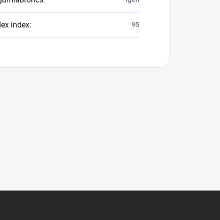
dex index
:
95