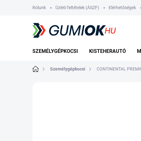
Ugrás
Rólunk
Üzleti feltételek (ÁSZF)
Elérhetőségek
a
fő
tartalomhoz
SZEMÉLYGÉPKOCSI
KISTEHERAUTÓ
M
Kezdőlap
Személygépkocsi
CONTINENTAL PREMIU
Nincs értékelés
Ugrás az értékelé