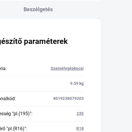
Beszélgetés
gészítő paraméterek
ria
:
Személygépkocsi
9.59 kg
onalkód
:
4019238079203
esség "pl.(195)"
:
235
rő "pl.(R16)"
:
R18