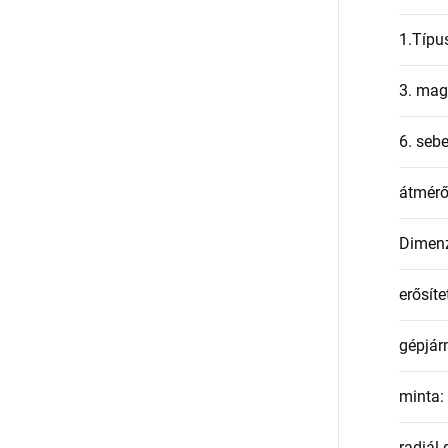
1.Típu
3. mag
6. seb
átmér
Dimen
erősíte
gépjár
minta
:
radiál