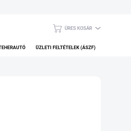
ÜRES KOSÁR
KOSÁR
TEHERAUTÓ
ÜZLETI FELTÉTELEK (ÁSZF)
WEBÁRUHÁ
P+2NAP A SZÁLITÁSIG
(2 DB)
Hozzáadás a kosárhoz