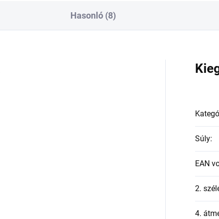
Hasonló (8)
a
Kie
Kategó
Súly
:
EAN v
2. szél
4. átmé