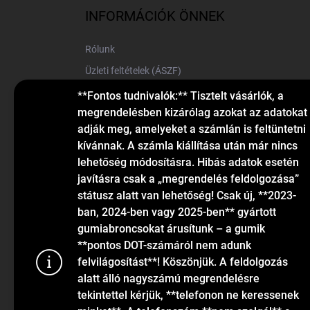
l
INFORMÁCIÓK ÖNNEK
é
c
Rólunk
Üzleti feltételek (ÁSZF)
Elérhetőségek
**Fontos tudnivalók:** Tisztelt vásárlók, a
megrendelésben kizárólag azokat az adatokat
Blog
adják meg, amelyeket a számlán is feltüntetni
kívánnak. A számla kiállítása után már nincs
lehetőség módosításra. Hibás adatok esetén
javításra csak a „megrendelés feldolgozása”
státusz alatt van lehetőség! Csak új, **2023-
ban, 2024-ben vagy 2025-ben** gyártott
gumiabroncsokat árusítunk – a gumik
KAPCSOLAT
**pontos DOT-számáról nem adunk
felvilágosítást**! Köszönjük. A feldolgozás
alatt álló nagyszámú megrendelésre
info
@
gumiok.hu
tekintettel kérjük, **telefonon ne keressenek
+36705429902