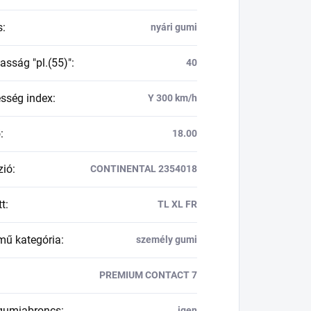
s
:
nyári gumi
asság "pl.(55)"
:
40
esség index
:
Y 300 km/h
ő
:
18.00
zió
:
CONTINENTAL 2354018
tt
:
TL XL FR
mű kategória
:
személy gumi
PREMIUM CONTACT 7
 gumiabroncs
:
igen