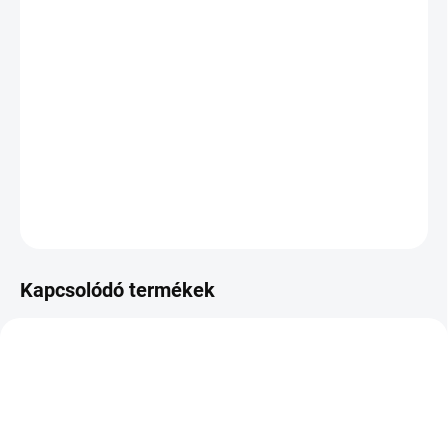
VÁRHATÓ
KÉZBESÍTÉS:
2026.8.12
−
+
Hozzáadás a kosárhoz
DOT:2024
KÉRDÉS
Kapcsolódó termékek