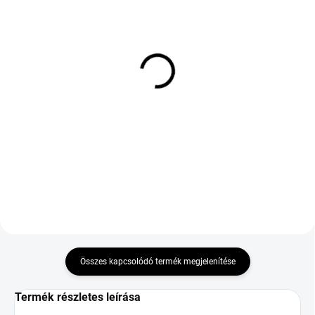
KÜLSŐ RAKTÁR MAX 8 NAP+2NA A
KÜLSŐ RAKTÁR MAX5 NAP+2NAP A
SZÁLITÁSIG
SZÁLITÁSIG
(>5 DB)
(>5 DB)
PRINX WINTER EXCELIA
NOVEX SP A5 255/50
235/50 R17 100V TL
R19 107W TL XL ZR
M+S 3PMSF FR XL
28 907 Ft
88 028 Ft
Kosárba
Kosárba
Összes kapcsolódó termék megjelenítése
Termék részletes leírása