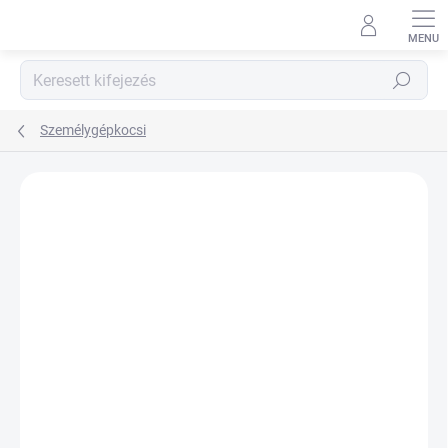
Ugrás
a
fő
tartalomhoz
Keresés
Személygépkocsi
Nincs értékelés
Ugrás az értékeléshez
MÁRKA:
CONTINENTAL