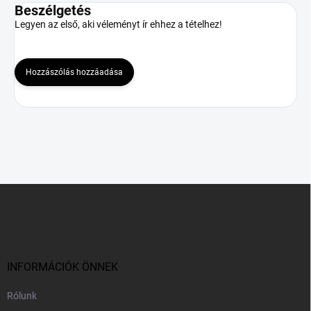
Beszélgetés
Legyen az első, aki véleményt ír ehhez a tételhez!
Hozzászólás hozzáadása
L
á
b
l
é
c
INFORMÁCIÓK ÖNNEK
Rólunk