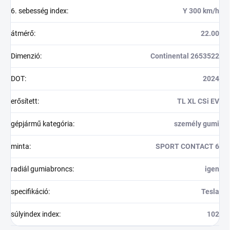
6. sebesség index
:
Y 300 km/h
átmérő
:
22.00
Dimenzió
:
Continental 2653522
DOT
:
2024
erősített
:
TL XL CSi EV
gépjármű kategória
:
személy gumi
minta
:
SPORT CONTACT 6
radiál gumiabroncs
:
igen
specifikáció
:
Tesla
súlyindex index
:
102