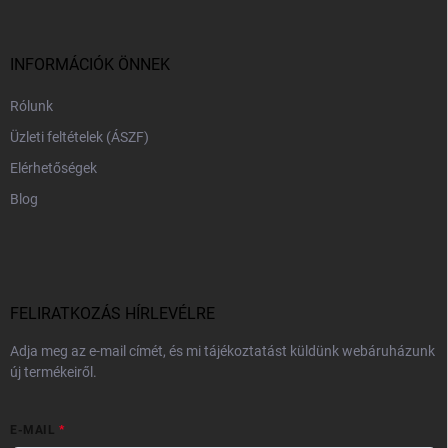
l
é
c
INFORMÁCIÓK ÖNNEK
Rólunk
Üzleti feltételek (ÁSZF)
Elérhetőségek
Blog
FELIRATKOZÁS HÍRLEVÉLRE
Adja meg az e-mail címét, és mi tájékoztatást küldünk webáruházunk
új termékeiről.
E-MAIL