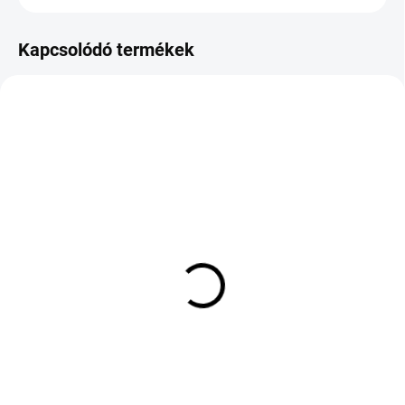
Kapcsolódó termékek
KÜLSŐ RAKTÁR MAX 8 NAP+2NA A
KÜLSŐ RAKTÁR MAX 3 NAP+2NAP A
SZÁLITÁSIG
SZÁLITÁSIG
(>5 DB)
(4 DB)
MICHELIN POWER SHIFT
HEIDENAU K 66 70/90
120/70 R17 58H TL
D17 43S TL
53 696 Ft
17 798 Ft
Kosárba
Kosárba