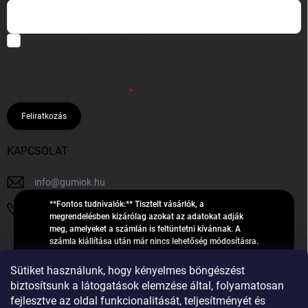
Hozzájárulok, hogy az általam önként megadott nevem és e-mail
címem felhasználásával a(z)
*cég neve
részemre e-mail útján
hírleveleket, ajánlatokat küldjön. Kijelentem, hogy az
adatkezelési
tájékoztatót
elolvastam. Megértettem, hogy a hozzájárulásom
bármikor visszavonhatom.
Feliratkozás
KAPCSOLAT
info
@
gumiok.hu
**Fontos tudnivalók:** Tisztelt vásárlók, a
+36705429902
megrendelésben kizárólag azokat az adatokat adják
meg, amelyeket a számlán is feltüntetni kívánnak. A
számla kiállítása után már nincs lehetőség módosításra.
Hibás adatok esetén javításra csak a „megrendelés
Á
feldolgozása” státusz alatt van lehetőség! Csak új,
Sütiket használunk, hogy kényelmes böngészést
R
**2023-ban, 2024-ben vagy 2025-ben** gyártott
Árukereső.hu
biztosítsunk a látogatások elemzése által, folyamatosan
U
gumiabroncsokat árusítunk – a gumik **pontos DOT-
fejlesztve az oldal funkcionalitását, teljesítményét és
számáról nem adunk felvilágosítást**! Köszönjük. A
K