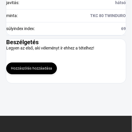
javitás
:
hátsó
minta
:
TKC 80 TWINDURO
súlyindex index
:
69
Beszélgetés
Legyen az első, aki véleményt ír ehhez a tételhez!
Hozzászólás hozzáadása
L
á
b