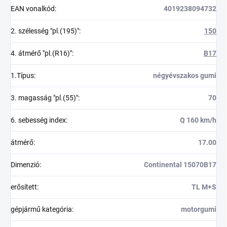
EAN vonalkód
:
4019238094732
2. szélesség "pl.(195)"
:
150
4. átmérő "pl.(R16)"
:
B17
1.Típus
:
négyévszakos gumi
3. magasság "pl.(55)"
:
70
6. sebesség index
:
Q 160 km/h
átmérő
:
17.00
Dimenzió
:
Continental 15070B17
erősített
:
TL M+S
gépjármű kategória
:
motorgumi