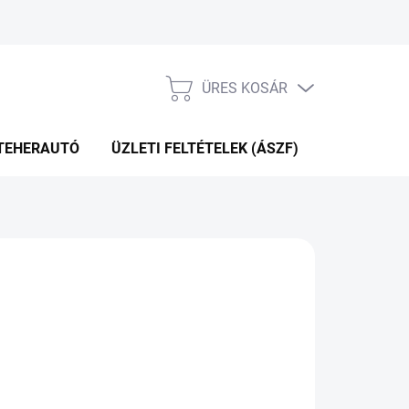
ÜRES KOSÁR
KOSÁR
TEHERAUTÓ
ÜZLETI FELTÉTELEK (ÁSZF)
WEBÁRUHÁ
51 Ft
.11