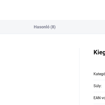
Hasonló (8)
a
Kie
Kategó
Súly
:
EAN v