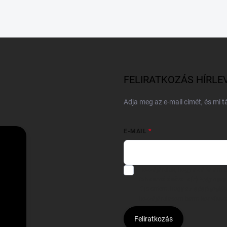
FELIRATKOZÁS HÍRLE
Adja meg az e-mail címét, és mi 
E-MAIL
Hozzájárulok, hogy az általam
felhasználásával a(z)
*cég neve
Kijelentem, hogy az
adatkezelési
hozzájárulásom bármikor viss
Feliratkozás