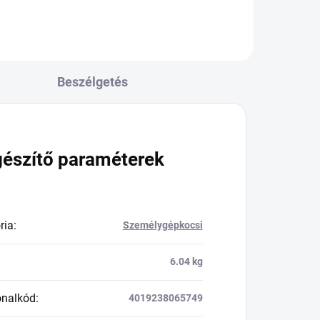
Beszélgetés
gészítő paraméterek
ria
:
Személygépkocsi
6.04 kg
onalkód
:
4019238065749