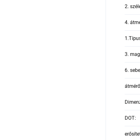
2. szél
4. átmé
1.Típu
3. mag
6. seb
átmér
Dimen
DOT
:
erősíte