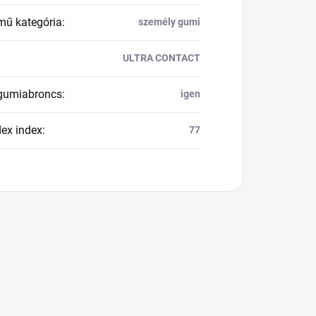
mű kategória
:
személy gumi
ULTRA CONTACT
 gumiabroncs
:
igen
dex index
:
77