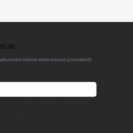
VÉLRE
tájékoztatást küldünk webáruházunk új termékeiről.
 önként megadott nevem és e-mail címem
részemre e-mail útján hírleveleket, ajánlatokat küldjön.
 tájékoztatót
elolvastam. Megértettem, hogy a
zavonhatom.