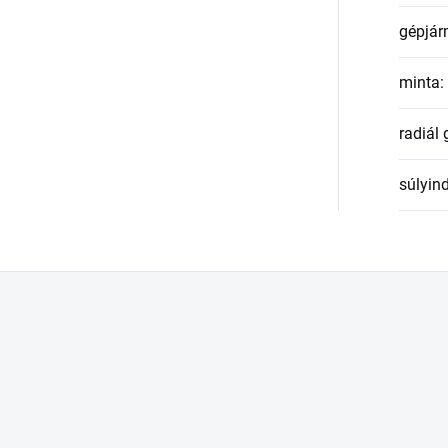
gépjár
minta
:
radiál
súlyin