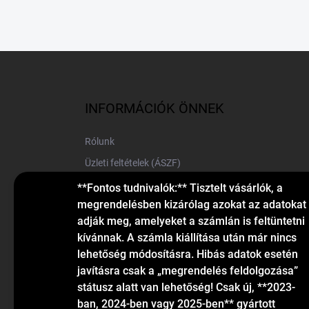
L
á
b
l
INFORMÁCIÓK ÖNNEK
é
c
Rólunk
Üzleti feltételek (ÁSZF)
Elérhetőségek
**Fontos tudnivalók:** Tisztelt vásárlók, a
megrendelésben kizárólag azokat az adatokat
Blog
adják meg, amelyeket a számlán is feltüntetni
kívánnak. A számla kiállítása után már nincs
lehetőség módosításra. Hibás adatok esetén
javításra csak a „megrendelés feldolgozása”
státusz alatt van lehetőség! Csak új, **2023-
ban, 2024-ben vagy 2025-ben** gyártott