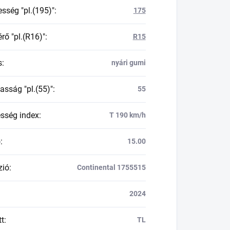
esség "pl.(195)"
:
175
rő "pl.(R16)"
:
R15
s
:
nyári gumi
asság "pl.(55)"
:
55
esség index
:
T 190 km/h
ő
:
15.00
zió
:
Continental 1755515
2024
tt
:
TL