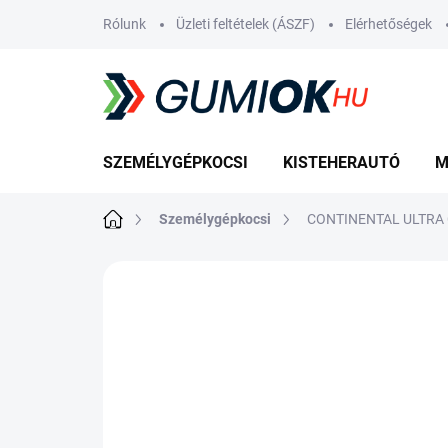
Ugrás
Rólunk
Üzleti feltételek (ÁSZF)
Elérhetőségek
a
fő
tartalomhoz
SZEMÉLYGÉPKOCSI
KISTEHERAUTÓ
M
Kezdőlap
Személygépkocsi
CONTINENTAL ULTRA 
Nincs értékelés
Ugrás az értékelé