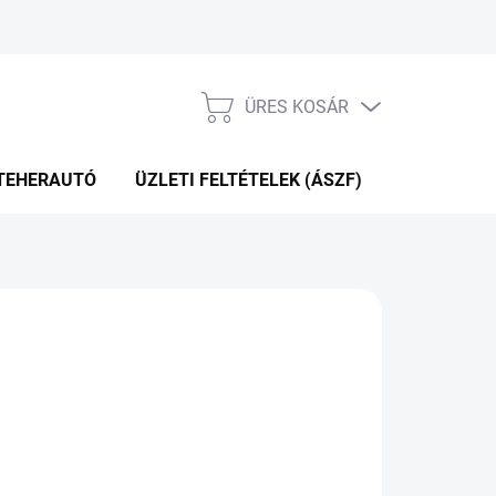
ÜRES KOSÁR
KOSÁR
TEHERAUTÓ
ÜZLETI FELTÉTELEK (ÁSZF)
WEBÁRUHÁ
P+2NAP A SZÁLITÁSIG
(4 DB)
Hozzáadás a kosárhoz