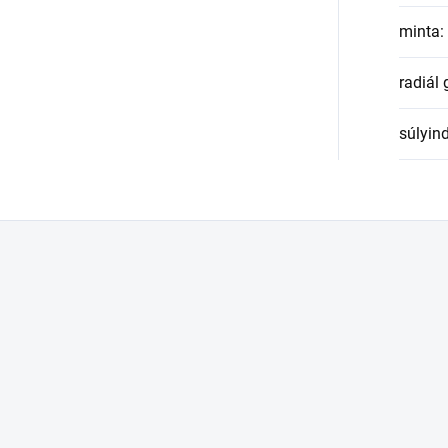
minta
:
radiál
súlyin