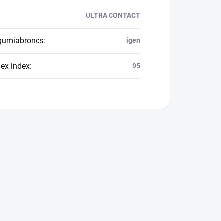
ULTRA CONTACT
 gumiabroncs
:
igen
dex index
:
95