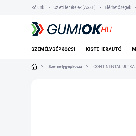
Ugrás
Rólunk
Üzleti feltételek (ÁSZF)
Elérhetőségek
a
fő
tartalomhoz
SZEMÉLYGÉPKOCSI
KISTEHERAUTÓ
M
Kezdőlap
Személygépkocsi
CONTINENTAL ULTRA 
Nincs értékelés
Ugrás az értékelé