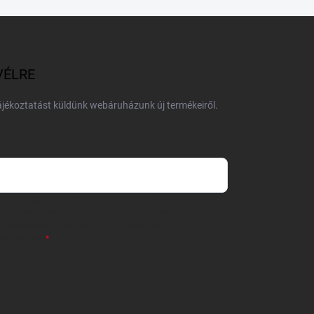
VÉLRE
tájékoztatást küldünk webáruházunk új termékeiről.
 önként megadott nevem és e-mail címem
részemre e-mail útján hírleveleket, ajánlatokat küldjön.
 tájékoztatót
elolvastam. Megértettem, hogy a
zavonhatom.