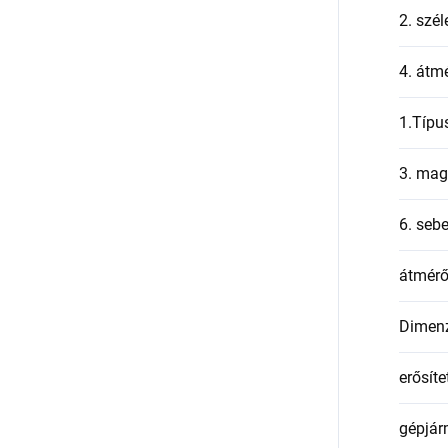
2. szél
4. átmé
1.Típu
3. mag
6. seb
átmér
Dimen
erősíte
gépjár