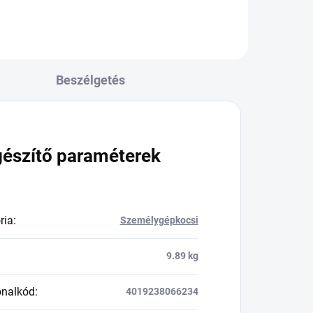
Beszélgetés
gészítő paraméterek
ria
:
Személygépkocsi
9.89 kg
onalkód
:
4019238066234