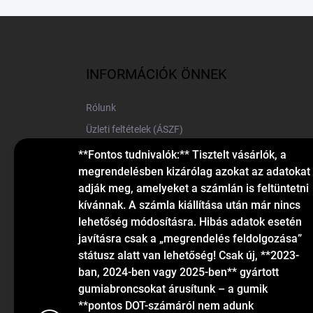
L
á
b
l
INFORMÁCIÓK ÖNNEK
é
c
Rólunk
Üzleti feltételek (ÁSZF)
Elérhetőségek
**Fontos tudnivalók:** Tisztelt vásárlók, a
megrendelésben kizárólag azokat az adatokat
Blog
adják meg, amelyeket a számlán is feltüntetni
kívánnak. A számla kiállítása után már nincs
lehetőség módosításra. Hibás adatok esetén
javításra csak a „megrendelés feldolgozása”
státusz alatt van lehetőség! Csak új, **2023-
ban, 2024-ben vagy 2025-ben** gyártott
gumiabroncsokat árusítunk – a gumik
KAPCSOLAT
**pontos DOT-számáról nem adunk