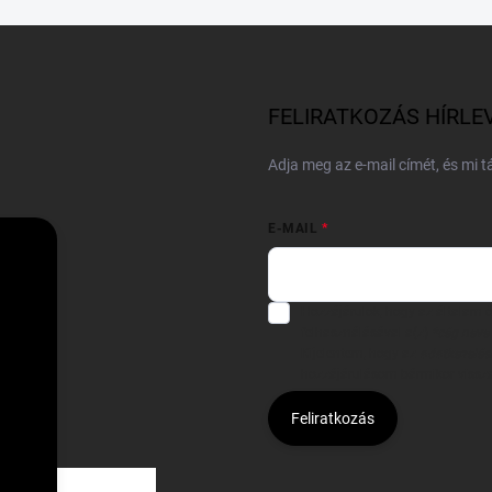
FELIRATKOZÁS HÍRLE
Adja meg az e-mail címét, és mi 
E-MAIL
Hozzájárulok, hogy az általam
felhasználásával a(z)
*cég neve
Kijelentem, hogy az
adatkezelési
hozzájárulásom bármikor viss
Feliratkozás
Á