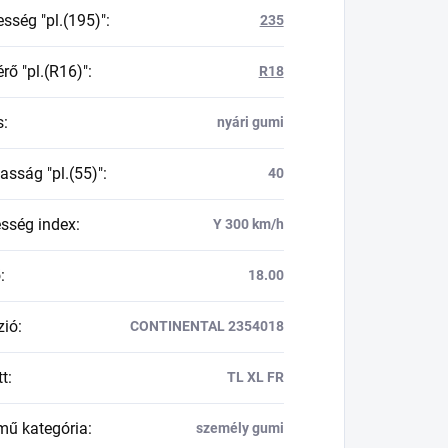
esség "pl.(195)"
:
235
rő "pl.(R16)"
:
R18
s
:
nyári gumi
asság "pl.(55)"
:
40
esség index
:
Y 300 km/h
ő
:
18.00
zió
:
CONTINENTAL 2354018
tt
:
TL XL FR
mű kategória
:
személy gumi