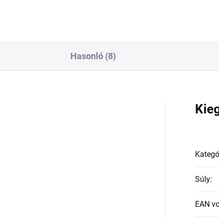
Hasonló (8)
a
Kie
Kategó
Súly
:
EAN v