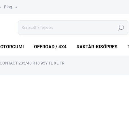
Blog
Keresés
OTORGUMI
OFFROAD / 4X4
RAKTÁR-KISÖPRES
CONTACT 235/40 R18 95Y TL XL FR
shez
MÁRKA:
CONTINENTAL
50 688 Ft
Egységár:
KÜLSŐ RAKTÁR MAX 1 NA
−
+