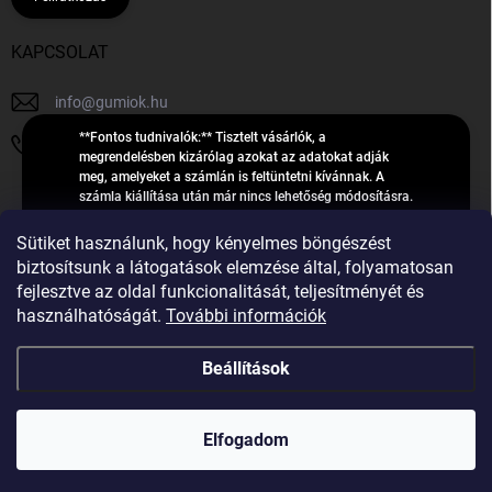
KAPCSOLAT
info
@
gumiok.hu
**Fontos tudnivalók:** Tisztelt vásárlók, a
+36705429902
megrendelésben kizárólag azokat az adatokat adják
meg, amelyeket a számlán is feltüntetni kívánnak. A
számla kiállítása után már nincs lehetőség módosításra.
Hibás adatok esetén javításra csak a „megrendelés
Á
feldolgozása” státusz alatt van lehetőség! Csak új,
Sütiket használunk, hogy kényelmes böngészést
R
**2023-ban, 2024-ben vagy 2025-ben** gyártott
Árukereső.hu
biztosítsunk a látogatások elemzése által, folyamatosan
U
gumiabroncsokat árusítunk – a gumik **pontos DOT-
fejlesztve az oldal funkcionalitását, teljesítményét és
számáról nem adunk felvilágosítást**! Köszönjük. A
K
használhatóságát.
További információk
feldolgozás alatt álló nagyszámú megrendelésre
E
tekintettel kérjük, **telefonon ne keressenek minket**. A
R
gumiok
telefonszám **nem szolgál** a megrendelések állapotáról
Beállítások
E
vagy feldolgozásáról való tájékoztatásra. Csak
S
**vészhelyzetben** hívjanak. Minden kérdésükre szívesen
válaszolunk a **[gumisuperke@gmail.com]
Ő
Copyright 2026
GumiOK.hu webáruház
. Minden jog fenntartva.
(mailto:gumisuperke@gmail.com)** címre küldött e-mail
Elfogadom
után.
Shoptet Premium készítette