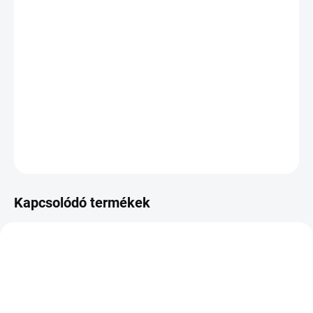
VÁRHATÓ
KÉZBESÍTÉS:
2026.8.11
−
+
Hozzáadás a kosárhoz
DOT:2024
KÉRDÉS
Kapcsolódó termékek