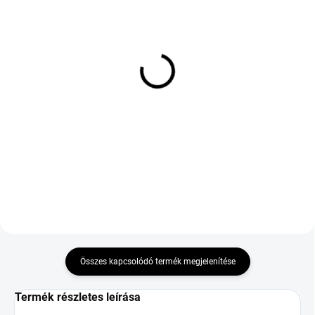
KÜLSŐ RAKTÁR MAX 8 NAP+2NA A
KÜLSŐ RAKTÁR MAX 1 NAP+2NAP A
SZÁLITÁSIG
SZÁLITÁSIG
(>5 DB)
(>5 DB)
GOODRIDE ZUPERECO Z-
ROADX RX QUEST
107 185/55 R15 86V TL
SPORT SUV 265/40 R22
XL
106W TL XL
23 556 Ft
38 064 Ft
Kosárba
Kosárba
Összes kapcsolódó termék megjelenítése
Termék részletes leírása