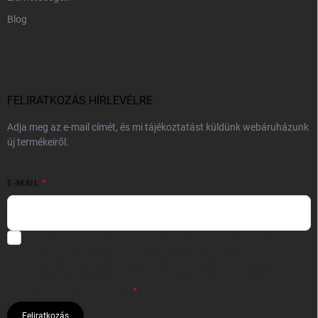
Blog
FELIRATKOZÁS HÍRLEVÉLRE
Adja meg az e-mail címét, és mi tájékoztatást küldünk webáruházunk
új termékeiről.
E-MAIL
Hozzájárulok, hogy az általam önként megadott nevem és e-mail
címem felhasználásával a(z)
*cég neve
részemre e-mail útján
hírleveleket, ajánlatokat küldjön. Kijelentem, hogy az
adatkezelési
tájékoztatót
elolvastam. Megértettem, hogy a hozzájárulásom
bármikor visszavonhatom.
Feliratkozás