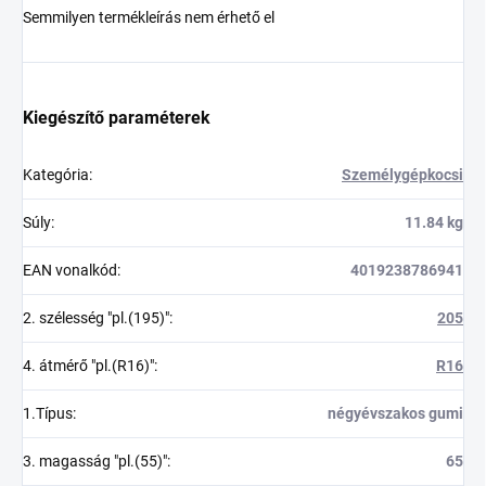
Semmilyen termékleírás nem érhető el
Kiegészítő paraméterek
Kategória
:
Személygépkocsi
Súly
:
11.84 kg
EAN vonalkód
:
4019238786941
2. szélesség "pl.(195)"
:
205
4. átmérő "pl.(R16)"
:
R16
1.Típus
:
négyévszakos gumi
3. magasság "pl.(55)"
:
65