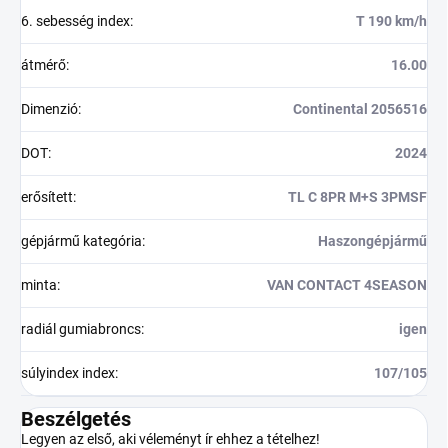
6. sebesség index
:
T 190 km/h
átmérő
:
16.00
Dimenzió
:
Continental 2056516
DOT
:
2024
erősített
:
TL C 8PR M+S 3PMSF
gépjármű kategória
:
Haszongépjármű
minta
:
VAN CONTACT 4SEASON
radiál gumiabroncs
:
igen
súlyindex index
:
107/105
Beszélgetés
Legyen az első, aki véleményt ír ehhez a tételhez!